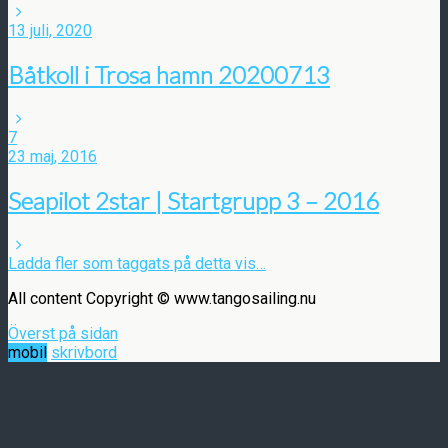
13 juli, 2020
Båtkoll i Trosa hamn 20200713
7
23 maj, 2016
Seapilot 2star | Startgrupp 3 – 2016
Ladda fler som taggats på detta vis…
All content Copyright © www.tangosailing.nu
Överst på sidan
mobil
skrivbord