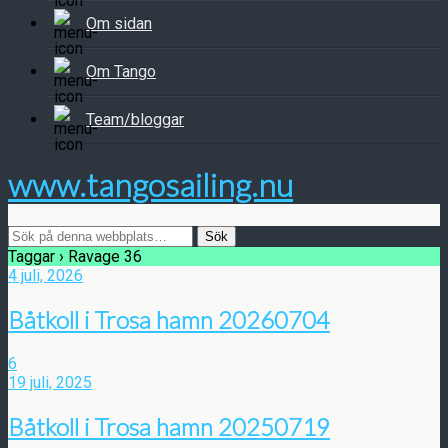
Om sidan
Om Tango
Team/bloggar
www.tangosailing.nu
Taggar › Ravage 36
4 juli, 2026
Båtkoll i Trosa hamn 20260704
6
19 juli, 2025
Båtkoll i Trosa hamn 20250719