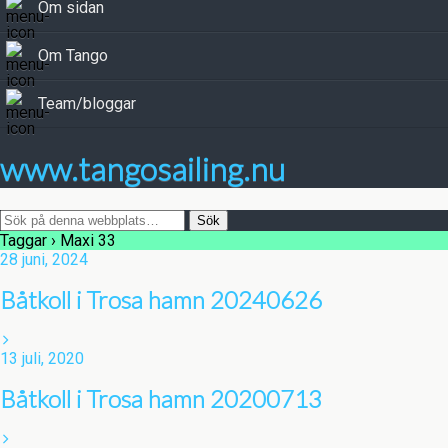
Om sidan
Om Tango
Team/bloggar
www.tangosailing.nu
Taggar › Maxi 33
28 juni, 2024
Båtkoll i Trosa hamn 20240626
13 juli, 2020
Båtkoll i Trosa hamn 20200713