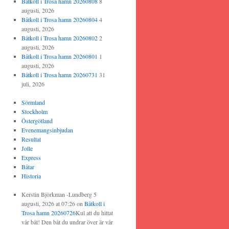
Båtkoll i Trosa hamn 20260808
8
augusti, 2026
Båtkoll i Trosa hamn 20260804
4
augusti, 2026
Båtkoll i Trosa hamn 20260802
2
augusti, 2026
Båtkoll i Trosa hamn 20260801
1
augusti, 2026
Båtkoll i Trosa hamn 20260731
31
juli, 2026
Sörmland
Stockholm
Östergötland
Evenemangsinbjudan
Resultat
Jolle
Express
Båtar
Historia
Kerstin Björkman -Lundberg
5
augusti, 2026 at 07:26
on
Båtkoll i
Trosa hamn 20260726
Kul att du hittat
vår båt! Den båt du undrar över är vår