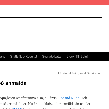
land
Statistik o Resultat
Seglade båtar
Block Till Salu!
Lättvindsträning med Caprice
→
188 anmälda
ligheten att efteranmäla sig till årets
Gotland Runt
. Och
n säkert på slutet. Nu är det faktiskt fler anmälda än antalet