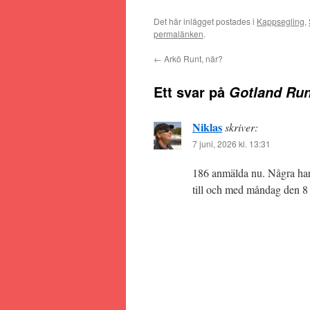
Det här inlägget postades i
Kappsegling
,
permalänken
.
←
Arkö Runt, när?
Ett svar på
Gotland Run
Niklas
skriver:
7 juni, 2026 kl. 13:31
186 anmälda nu. Några har k
till och med måndag den 8 