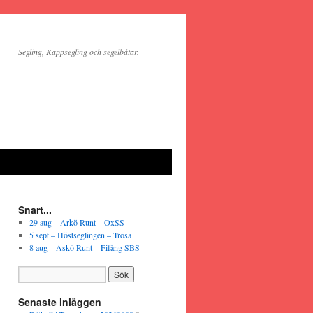
Segling, Kappsegling och segelbåtar.
Snart...
29 aug – Arkö Runt – OxSS
5 sept – Höstseglingen – Trosa
8 aug – Askö Runt – Fifång SBS
Senaste inläggen