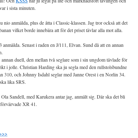
Kul! Och
KSSS
har ju legat på lite och marknadsfört tävlingen och
ar i sista minuten.
nio anmälda, plus de åtta i Classic-klassen. Jag tror också att det
banan vilket borde innebära att för det priset tävlar alla mot alla.
3 anmälda. Senast i raden en J/111, Elvan. Sund då att en annan
n.
 annan duell, den mellan två seglare som i sin ungdom tävlade för
kt i jolle. Christian Harding ska ju segla med den rullstolsbundne
n 310, och Johnny Isdahl seglar med Janne Orest i en Norlin 34.
nska lika SRS.
 Ola Sandell, med Karukera antar jag, anmält sig. Där ska det bli
yförvärvade XR 41.
 >>>