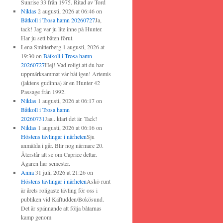
Sunrise 33 från 1975. Ritad av Tord
Niklas
2 augusti, 2026 at 06:46
on
Båtkoll i Trosa hamn 20260727
Ja,
tack! Jag var ju lite inne på Hunter.
Har ju sett båten förut.
Lena Smitterberg
1 augusti, 2026 at
19:30
on
Båtkoll i Trosa hamn
20260727
Hej! Vad roligt att du har
uppmärksammat vår båt igen! Artemis
(jaktens gudinna) är en Hunter 42
Passage från 1992.
Niklas
1 augusti, 2026 at 06:17
on
Båtkoll i Trosa hamn
20260731
Jaa...klart det är. Tack!
Niklas
1 augusti, 2026 at 06:16
on
Höstens tävlingar i närheten
Sju
anmälda i går. Blir nog närmare 20.
Återstår att se om Caprice deltar.
Ägaren har semester.
Anna
31 juli, 2026 at 21:26
on
Höstens tävlingar i närheten
Askö runt
är årets roligaste tävling för oss i
publiken vid Käftudden/Bokösund.
Det är spännande att följa båtarnas
kamp genom