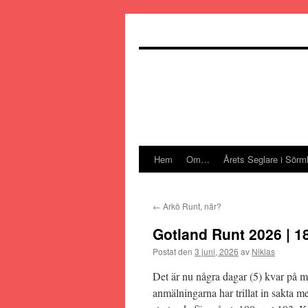
Hoppa
till
innehåll
Hem
Om…
Årets Seglare i Sörm
←
Arkö Runt, när?
Gotland Runt 2026 | 
Postat den
3 juni, 2026
av
Niklas
Det är nu några dagar (5) kvar på möj
anmälningarna har trillat in sakta me