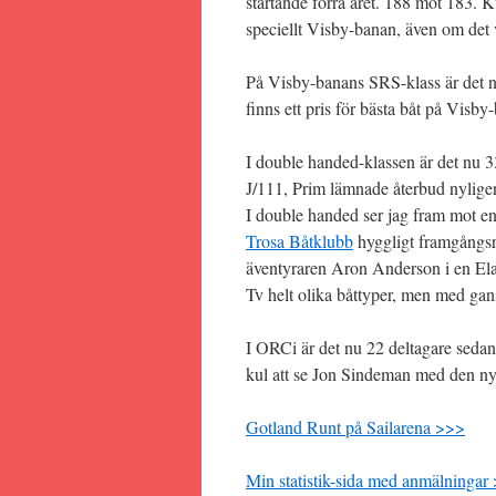
startande förra året. 188 mot 183. 
speciellt Visby-banan, även om det v
På Visby-banans SRS-klass är det nu 
finns ett pris för bästa båt på Visby-
I double handed-klassen är det nu 3
J/111, Prim lämnade återbud nylige
I double handed ser jag fram mot en
Trosa Båtklubb
hyggligt framgångsri
äventyraren Aron Anderson i en Ela
Tv helt olika båttyper, men med ga
I ORCi är det nu 22 deltagare sedan
kul att se Jon Sindeman med den n
Gotland Runt på Sailarena >>>
Min statistik-sida med anmälningar