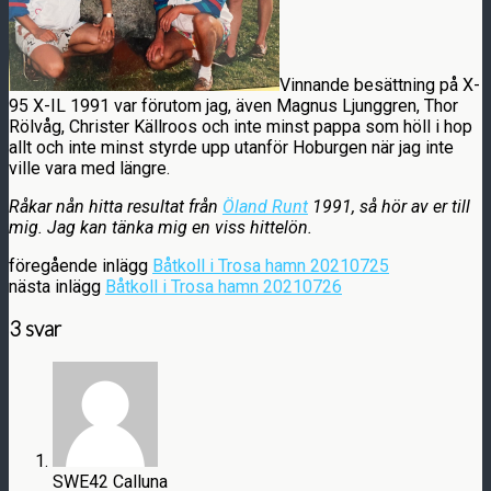
Vinnande besättning på X-
95 X-IL 1991 var förutom jag, även Magnus Ljunggren, Thor
Rölvåg, Christer Källroos och inte minst pappa som höll i hop
allt och inte minst styrde upp utanför Hoburgen när jag inte
ville vara med längre.
Råkar nån hitta resultat från
Öland Runt
1991, så hör av er till
mig. Jag kan tänka mig en viss hittelön.
föregående inlägg
Båtkoll i Trosa hamn 20210725
nästa inlägg
Båtkoll i Trosa hamn 20210726
3 svar
SWE42 Calluna