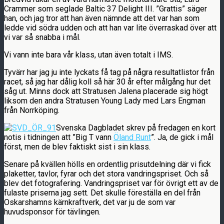
Crammer som seglade Baltic 37 Delight III. ”Grattis” säger
han, och jag tror att han även nämnde att det var han som
ledde vid södra udden och att han var lite överraskad över att
vi var så snabba i mål.
Vi vann inte bara vår klass, utan även totalt i IMS.
Tyvärr har jag ju inte lyckats få tag på några resultatlistor från
racet, så jag har dålig koll så här 30 år efter målgång hur det
såg ut. Minns dock att Stratusen Jalena placerade sig högt
liksom den andra Stratusen Young Lady med Lars Engman
från Norrköping.
Svenska Dagbladet skrev på fredagen en kort
notis i tidningen att ”Big T vann
Öland Runt
”. Ja, de gick i mål
först, men de blev faktiskt sist i sin klass.
Senare på kvällen hölls en ordentlig prisutdelning där vi fick
plaketter, tavlor, fyrar och det stora vandringspriset. Och så
blev det fotografering. Vandringspriset var för övrigt ett av de
fulaste priserna jag sett. Det skulle föreställa en del från
Oskarshamns kärnkraftverk, det var ju de som var
huvudsponsor för tävlingen.