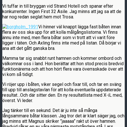
Vi tuffar in till bryggan vid Strand Hotell och spanar efter
konkurrenter. Ingen First 32 Asile. Jag minns att jag sa att de
har nog redan seglat hem mot Trosa.
Vi hinner väl knappt lägga fast båten innan
flera av oss ska upp för att kolla målgångslistorna. Vi finns
ännu inte med, men flera båtar som vi trott att vi varit före
ligger i täten. Och Axling finns inte med på listan. Då börjar vi
ana att det gått ganska bra.
Mamma tar sig snabbt runt hamnen och kommer ombord och
välkomnar oss i land. Hon berättar att hon stod precis bredvid
funktionärerna och att hon hört flera vara överraskade över att
vi kom så tidigt.
Vi röjer upp i båten, viker segel och fixar till, och tar en sväng
till upp till anslagstavlan för att kolla eventuella uppdaterade
resultat…Och där sitter den. En ny resultatlista med X-iL med,
överst. Vi leder.
Jag tänker till en sekund. Det är ju inte så många
långsammare båtar klassen. Jag tror det är klart säger jag, och
jag minns att Magnus skriker ”jaaaaa” rakt ut över hamnen.
Bredvid råkar en av våra närmaste motståndare stå, Lars