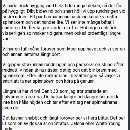
Vi hade dock hygglig vind hela tiden, inga bleken, så det flöt
på hyggligt. Dikt bidevind och snart höll vi upp rundningen vid
södra udden. Ett par timmar innan rundning kunde vi sätta
spinnakern och det händer lite. Vi ser inte många båtar i
närheten. De flesta gick söder ut efter Hoburgen och fick
visserligen spinnaker tidigare, men också ordentligt längre
väg.
Vi har en full måne föröver som lyser upp havet och vi ser en
och annan lanterna långt bort.
Vi gippar strax innan rundningen och passerar en stund efter
midnatt. Vinden är nu nästan ostlig och det blir brant med
spinnakern. Efter lite diskussion i besättningen så väljer vi
snart att ta ner spinnakern och köra på genuan.
Längre ut har vi två Cenit 33 som jag tror startade en
halvtimme före oss. De halkar längre och längre ner när de
inte kan hålla höjden och tar efter ett tag ner spinnakrarna
även de.
Det ljusnar snabbt och långt föröver ser vi flera båtar. Det ser
ut som en av dessa är en Stratus, Jalena eller
White
Young
Lady.