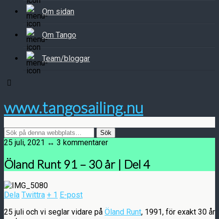
Om sidan
Om Tango
Team/bloggar
www.tangosailing.nu
25 juli, 2021 ↔ 3 kommentarer
Öland Runt 91 – 30 år | Del 4
Dela
Twittra
+ 1
E-post
25 juli och vi seglar vidare på
Öland Runt
, 1991, för exakt 30 år