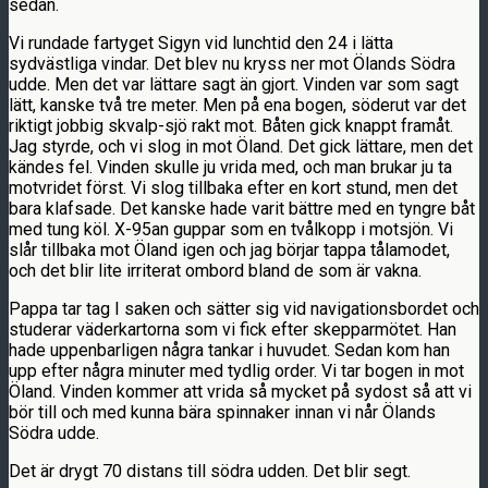
sedan.
Vi rundade fartyget Sigyn vid lunchtid den 24 i lätta
sydvästliga vindar. Det blev nu kryss ner mot Ölands Södra
udde. Men det var lättare sagt än gjort. Vinden var som sagt
lätt, kanske två tre meter. Men på ena bogen, söderut var det
riktigt jobbig skvalp-sjö rakt mot. Båten gick knappt framåt.
Jag styrde, och vi slog in mot Öland. Det gick lättare, men det
kändes fel. Vinden skulle ju vrida med, och man brukar ju ta
motvridet först. Vi slog tillbaka efter en kort stund, men det
bara klafsade. Det kanske hade varit bättre med en tyngre båt
med tung köl. X-95an guppar som en tvålkopp i motsjön. Vi
slår tillbaka mot Öland igen och jag börjar tappa tålamodet,
och det blir lite irriterat ombord bland de som är vakna.
Pappa tar tag I saken och sätter sig vid navigationsbordet och
studerar väderkartorna som vi fick efter skepparmötet. Han
hade uppenbarligen några tankar i huvudet. Sedan kom han
upp efter några minuter med tydlig order. Vi tar bogen in mot
Öland. Vinden kommer att vrida så mycket på sydost så att vi
bör till och med kunna bära spinnaker innan vi når Ölands
Södra udde.
Det är drygt 70 distans till södra udden. Det blir segt.