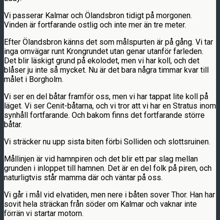
Vi passerar Kalmar och Ölandsbron tidigt på morgonen.
Vinden är fortfarande ostlig och inte mer än tre meter.
Efter Ölandsbron känns det som målspurten är på gång. Vi tar
inga omvägar runt Krongrundet utan genar utanför farleden.
Det blir läskigt grund på ekolodet, men vi har koll, och det
blåser ju inte så mycket. Nu är det bara några timmar kvar till
målet i Borgholm.
Vi ser en del båtar framför oss, men vi har tappat lite koll på
läget. Vi ser Cenit-båtarna, och vi tror att vi har en Stratus inom
synhåll fortfarande. Och bakom finns det fortfarande större
båtar.
Vi sträcker nu upp sista biten förbi Solliden och slottsruinen.
Mållinjen är vid hamnpiren och det blir ett par slag mellan
grunden i inloppet till hamnen. Det är en del folk på piren, och
naturligtvis står mamma där och väntar på oss.
Vi går i mål vid elvatiden, men nere i båten sover Thor. Han har
sovit hela sträckan från söder om Kalmar och vaknar inte
förrän vi startar motorn.