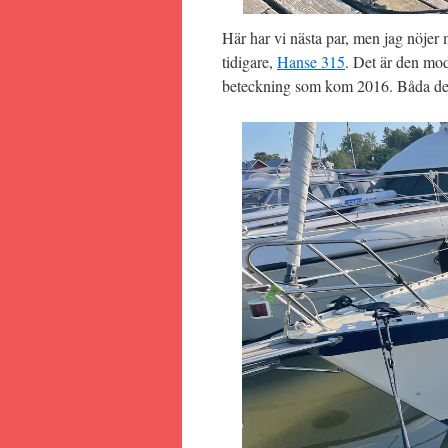
Här har vi nästa par, men jag nöjer 
tidigare,
Hanse 315
. Det är den mo
beteckning som kom 2016. Båda des