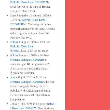
Båtkoll i Trosa hamn 20260727
Ja,
tack! Jag var ju lite inne på Hunter.
Har ju sett båten förut.
Lena Smitterberg
1 augusti, 2026 at
19:30
on
Båtkoll i Trosa hamn
20260727
Hej! Vad roligt att du har
uppmärksammat vår båt igen! Artemis
(jaktens gudinna) är en Hunter 42
Passage från 1992.
Niklas
1 augusti, 2026 at 06:17
on
Båtkoll i Trosa hamn
20260731
Jaa...klart det är. Tack!
Niklas
1 augusti, 2026 at 06:16
on
Höstens tävlingar i närheten
Sju
anmälda i går. Blir nog närmare 20.
Återstår att se om Caprice deltar.
Ägaren har semester.
Anna
31 juli, 2026 at 21:26
on
Höstens tävlingar i närheten
Askö runt
är årets roligaste tävling för oss i
publiken vid Käftudden/Bokösund.
Det är spännande att följa båtarnas
kamp genom
Jonas
31 juli, 2026 at 14:50
on
Båtkoll
i Trosa hamn 20260731
Den första ser