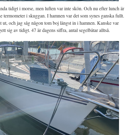
unda tidigt i morse, men luften var inte skön. Och nu efter lunch är
de termometer i skuggan. I hamnen var det som synes ganska fullt.
st ut, och jag såg någon tom boj längst in i hamnen. Kanske var
 sig av tidigt. 47 är dagens siffra, antal segelbåtar alltså.