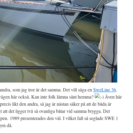
 andra, som jag tror är det samma. Det vill säga en
SweLine 36
.
vägen här också. Kan inte folk lämna sånt hemma?
Även här
 precis likt den andra, så jag är nästan säker på att de båda är
tigt att det ligger två så ovanliga båtar vid samma brygga. Det
pen. 1989 presenterades den väl. I vilket fall så seglade SWE 1
gen då.