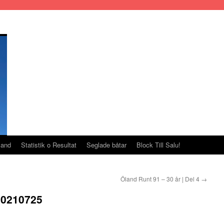
land
Statistik o Resultat
Seglade båtar
Block Till Salu!
Öland Runt 91 – 30 år | Del 4
→
20210725