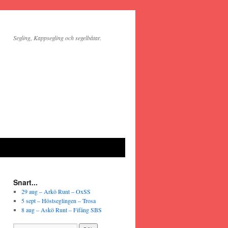
Segling, Kappsegling och segelbåtar.
Snart...
29 aug – Arkö Runt – OxSS
5 sept – Höstseglingen – Trosa
8 aug – Askö Runt – Fifång SBS