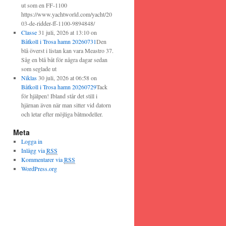
ut som en FF-1100
https://www.yachtworld.com/yacht/20
03-de-ridder-ff-1100-9894848/
Classe
31 juli, 2026 at 13:10
on
Båtkoll i Trosa hamn 20260731
Den
blå överst i listan kan vara Meastro 37.
Såg en blå båt för några dagar sedan
som seglade ut
Niklas
30 juli, 2026 at 06:58
on
Båtkoll i Trosa hamn 20260729
Tack
för hjälpen! Ibland står det still i
hjärnan även när man sitter vid datorn
och letar efter möjliga båtmodeller.
Meta
Logga in
Inlägg via
RSS
Kommentarer via
RSS
WordPress.org