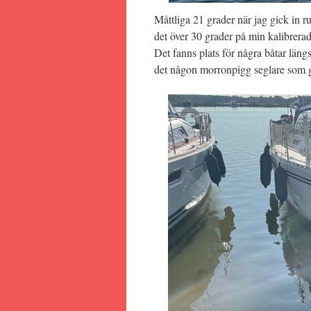
Måttliga 21 grader när jag gick in r
det över 30 grader på min kalibrera
Det fanns plats för några båtar läng
det någon morronpigg seglare som gett