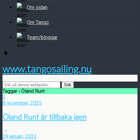
Om sidan
Om Tango
Team/bloggar
www.tangosailing.nu
Taggar › Öland Runt
3
8 november, 2025
Öland Runt är tillbaka igen
29 januari, 2023