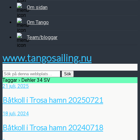
Om sidan
Om Tango
Team/bloggar
www.tangosailing.nu
Taggar › Dehler 34 SV
21 juli, 2025
Båtkoll i Trosa hamn 20250721
18 juli, 2024
Båtkoll i Trosa hamn 20240718