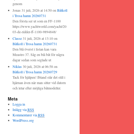
genom
Jonas
31 juli, 2026 at 14:50
on
Båtkoll
i Trosa hamn 20260731
Den första ser ut som en FF-1100
https://www.yachtworld.com/yacht/20
03-de-ridder-ff-1100-9894848/
Classe
31 juli, 2026 at 13:10
on
Båtkoll i Trosa hamn 20260731
Den blå överst i listan kan vara
Meastro 37. Såg en blå båt för några
dagar sedan som seglade ut
Niklas
30 juli, 2026 at 06:58
on
Båtkoll i Trosa hamn 20260729
Tack för hjälpen! Ibland står det still i
hjärnan även när man sitter vid datorn
och letar efter möjliga båtmodeller.
Meta
Logga in
Inlägg via
RSS
Kommentarer via
RSS
WordPress.org