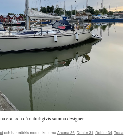
a era, och då naturligtvis samma designer.
nd
och har märkts med etiketterna
Arcona 36
,
Dehler 31
,
Dehler 34
,
Trosa