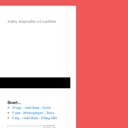
Segling, Kappsegling och segelbåtar.
Snart...
29 aug – Arkö Runt – OxSS
5 sept – Höstseglingen – Trosa
8 aug – Askö Runt – Fifång SBS