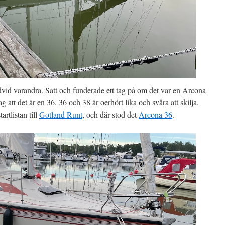
redvid varandra. Satt och funderade ett tag på om det var en Arcona
g att det är en 36. 36 och 38 är oerhört lika och svåra att skilja.
artlistan till
Gotland Runt
, och där stod det
Arcona 36
.