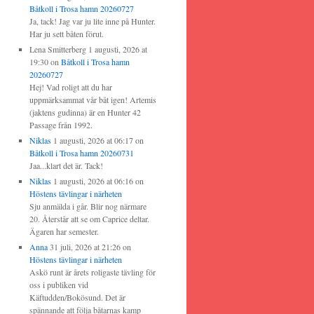
Båtkoll i Trosa hamn 20260727
Ja, tack! Jag var ju lite inne på Hunter.
Har ju sett båten förut.
Lena Smitterberg
1 augusti, 2026 at
19:30
on
Båtkoll i Trosa hamn
20260727
Hej! Vad roligt att du har
uppmärksammat vår båt igen! Artemis
(jaktens gudinna) är en Hunter 42
Passage från 1992.
Niklas
1 augusti, 2026 at 06:17
on
Båtkoll i Trosa hamn 20260731
Jaa...klart det är. Tack!
Niklas
1 augusti, 2026 at 06:16
on
Höstens tävlingar i närheten
Sju anmälda i går. Blir nog närmare
20. Återstår att se om Caprice deltar.
Ägaren har semester.
Anna
31 juli, 2026 at 21:26
on
Höstens tävlingar i närheten
Askö runt är årets roligaste tävling för
oss i publiken vid
Käftudden/Bokösund. Det är
spännande att följa båtarnas kamp