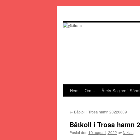
Hoppa
till
innehåll
Hem
Om…
Årets Seglare i Sörm
←
Båtkoll i Trosa hamn 20220809
Båtkoll i Trosa hamn 
Postat den
10 augusti, 2022
av
Niklas