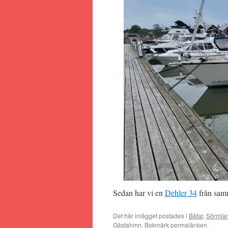
Sedan har vi en
Dehler 34
från samm
Det här inlägget postades i
Båtar
,
Sörmla
Gästahmn
. Bokmärk
permalänken
.