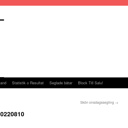
land
Statistik o Resultat
Seglade båtar
Block Till Salu!
Skön onsdagssegling
→
20220810