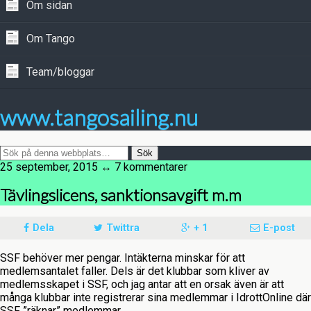
Om sidan
Om Tango
Team/bloggar
www.tangosailing.nu
25 september, 2015 ↔ 7 kommentarer
Tävlingslicens, sanktionsavgift m.m
Dela
Twittra
+ 1
E-post
SSF behöver mer pengar. Intäkterna minskar för att
medlemsantalet faller. Dels är det klubbar som kliver av
medlemsskapet i SSF, och jag antar att en orsak även är att
många klubbar inte registrerar sina medlemmar i IdrottOnline där
SSF ”räknar” medlemmar.