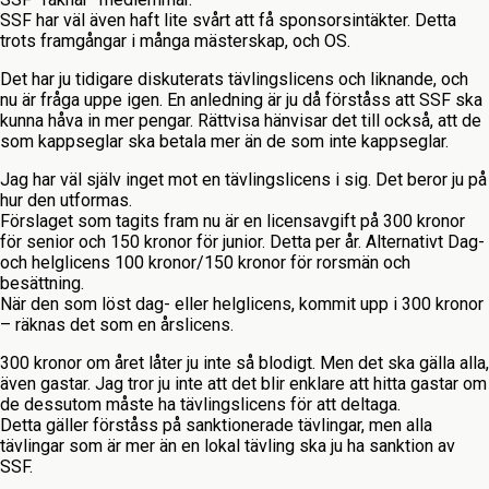
SSF har väl även haft lite svårt att få sponsorsintäkter. Detta
trots framgångar i många mästerskap, och OS.
Det har ju tidigare diskuterats tävlingslicens och liknande, och
nu är fråga uppe igen. En anledning är ju då förståss att SSF ska
kunna håva in mer pengar. Rättvisa hänvisar det till också, att de
som kappseglar ska betala mer än de som inte kappseglar.
Jag har väl själv inget mot en tävlingslicens i sig. Det beror ju på
hur den utformas.
Förslaget som tagits fram nu är en licensavgift på 300 kronor
för senior och 150 kronor för junior. Detta per år. Alternativt Dag-
och helglicens 100 kronor/150 kronor för rorsmän och
besättning.
När den som löst dag- eller helglicens, kommit upp i 300 kronor
– räknas det som en årslicens.
300 kronor om året låter ju inte så blodigt. Men det ska gälla alla,
även gastar. Jag tror ju inte att det blir enklare att hitta gastar om
de dessutom måste ha tävlingslicens för att deltaga.
Detta gäller förståss på sanktionerade tävlingar, men alla
tävlingar som är mer än en lokal tävling ska ju ha sanktion av
SSF.