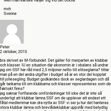
Men man kanske vänjer sig vid det också.
mvh
Svenne
Peter
2 oktober, 2015
bra skrivet av M-förbundet. Det gäller för merparten av klubbar
och klasser. IU en situation där ekonomin är i obalans så undrar
jag om SSF har råd med 2,5 miljoner netto till elitseglarna? tittar
man på en del andra utgifter i budget så är en stor del kopplat
till jollesegling. Budget godkändes dock av seglardagen och då
går tankarna till om klubbarna och klasser representeras som de
faktiskt finns?
jag saknar fortfarande omfördelningar till icke det är inte så
underligt att klubbar lämna SSF om de upplever att endast ett
fåtal medlemmar kan dra nytta av SSF. vi ser ju hur det hanteras.
stora klubbar lämna och brevlådeklubbar uppstår med betydlig