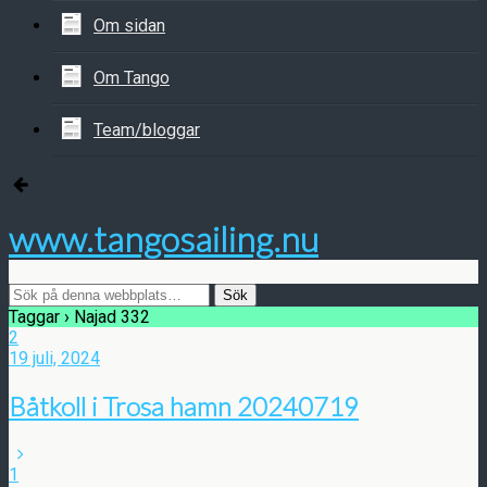
Om sidan
Om Tango
Team/bloggar
www.tangosailing.nu
Taggar › Najad 332
2
19 juli, 2024
Båtkoll i Trosa hamn 20240719
1