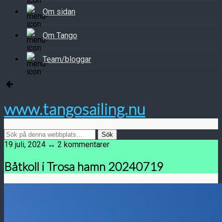
Om sidan
Om Tango
Team/bloggar
www.tangosailing.nu
19 juli, 2024 ↔ 2 kommentarer
Båtkoll i Trosa hamn 20240719