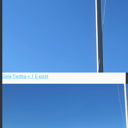
Dela
Twittra
+ 1
E-post