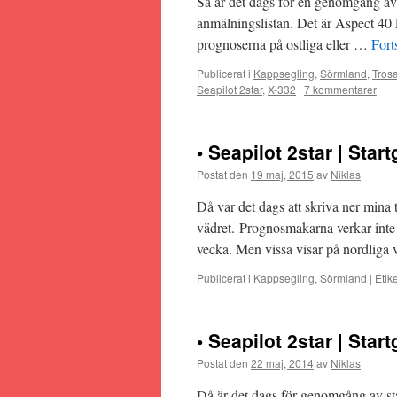
Så är det dags för en genomgång av s
anmälningslistan. Det är Aspect 40
prognoserna på ostliga eller …
Fort
Publicerat i
Kappsegling
,
Sörmland
,
Tros
Seapilot 2star
,
X-332
|
7 kommentarer
• Seapilot 2star | Star
Postat den
19 maj, 2015
av
Niklas
Då var det dags att skriva ner mina
vädret. Prognosmakarna verkar inte di
vecka. Men vissa visar på nordliga 
Publicerat i
Kappsegling
,
Sörmland
|
Etike
• Seapilot 2star | Star
Postat den
22 maj, 2014
av
Niklas
Då är det dags för genomgång av star