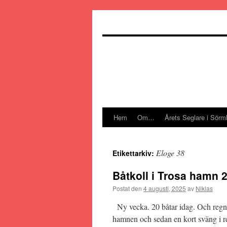
Hoppa
till
innehåll
Hem
Om…
Årets Seglare i Sörm
Eloge 38
Etikettarkiv:
Båtkoll i Trosa hamn 
Postat den
4 augusti, 2025
av
Niklas
Ny vecka. 20 båtar idag. Och regn p
hamnen och sedan en kort sväng i re