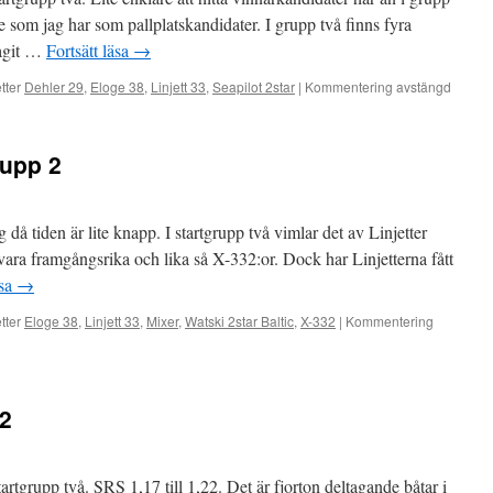
re som jag har som pallplatskandidater. I grupp två finns fyra
tagit …
Fortsätt läsa
→
tter
Dehler 29
,
Eloge 38
,
Linjett 33
,
Seapilot 2star
|
Kommentering avstängd
rupp 2
g då tiden är lite knapp. I startgrupp två vimlar det av Linjetter
vara framgångsrika och lika så X-332:or. Dock har Linjetterna fått
äsa
→
tter
Eloge 38
,
Linjett 33
,
Mixer
,
Watski 2star Baltic
,
X-332
|
Kommentering
 2
artgrupp två. SRS 1,17 till 1,22. Det är fjorton deltagande båtar i