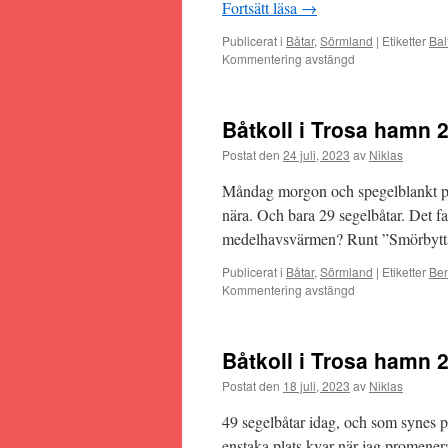
Fortsätt läsa
→
Publicerat i
Båtar
,
Sörmland
|
Etiketter
Bal
Kommentering avstängd
Båtkoll i Trosa hamn 
Postat den
24 juli, 2023
av
Niklas
Måndag morgon och spegelblankt på v
nära. Och bara 29 segelbåtar. Det fa
medelhavsvärmen? Runt ”Smörbytt
Publicerat i
Båtar
,
Sörmland
|
Etiketter
Ben
Kommentering avstängd
Båtkoll i Trosa hamn 
Postat den
18 juli, 2023
av
Niklas
49 segelbåtar idag, och som synes p
enstaka plats kvar när jag promener