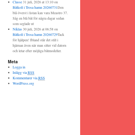
Classe
31 juli, 2026 at 13:10
on
Båtkoll i Trosa hamn 20260731
Den
blå överst i listan kan vara Meastro 37.
Såg en blå båt för några dagar sedan
som seglade ut
Niklas
30 juli, 2026 at 06:58
on
Båtkoll i Trosa hamn 20260729
Tack
för hjälpen! Ibland står det still i
hjärnan även när man sitter vid datorn
och letar efter möjliga båtmodeller.
Meta
Logga in
Inlägg via
RSS
Kommentarer via
RSS
WordPress.org