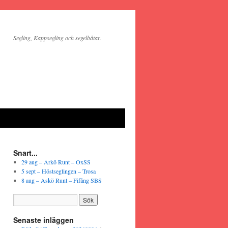
Segling, Kappsegling och segelbåtar.
Snart...
29 aug – Arkö Runt – OxSS
5 sept – Höstseglingen – Trosa
8 aug – Askö Runt – Fifång SBS
Senaste inläggen