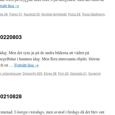
tsätt läsa
→
ge 38
,
Fisher 31
,
Nauticat 33
,
Nordisk familjebåt
,
Polca 28
,
Trosa Gästhamn
,
20220803
 idag. Men det syns ju på de andra bilderna att vädret på
egelbåtar i hamnen idag. Men flera intressanta objekt. Största
, och en …
Fortsätt läsa
→
r Jollenkreuzer
,
Dragonfly 920
,
Eloge 38
,
Finn 26
,
Granada 31
,
Sunwind
20210828
omenad. I ösregn i torsdags, men avstod i fredags då det blev ont