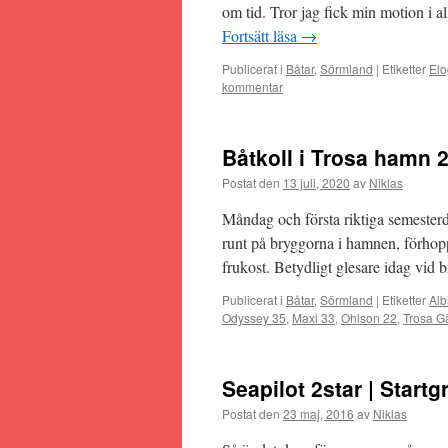
om tid. Tror jag fick min motion i a
Fortsätt läsa
→
Publicerat i
Båtar
,
Sörmland
|
Etiketter
Elo
kommentar
Båtkoll i Trosa hamn 
Postat den
13 juli, 2020
av
Niklas
Måndag och första riktiga semesterd
runt på bryggorna i hamnen, förhoppn
frukost. Betydligt glesare idag vi
Publicerat i
Båtar
,
Sörmland
|
Etiketter
Alb
Odyssey 35
,
Maxi 33
,
Ohlson 22
,
Trosa G
Seapilot 2star | Start
Postat den
23 maj, 2016
av
Niklas