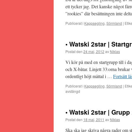
ett tycker jag. Det kanske något fär
”rookies” där besättningen inte del
Publicerat i
Kappsegling
,
Sörmland
|
Etike
• Watski 2star | Startg
Postat den
24 maj, 2012
av
Niklas
Vi kör på med en startgrupp till i da
och X-båtar. Linjett 33:orna brukar 
ordentligt höjt mättal i …
Fortsätt l
Publicerat i
Kappsegling
,
Sörmland
|
Etike
avstängd
• Watski 2star | Grupp
Postat den
18 maj, 2011
av
Niklas
Ska ska jag skriva några rader om st