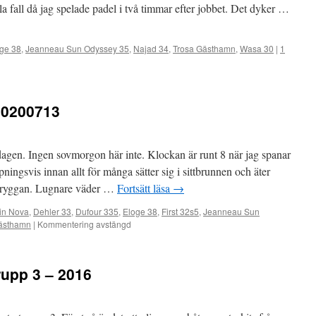
lla fall då jag spelade padel i två timmar efter jobbet. Det dyker …
ge 38
,
Jeanneau Sun Odyssey 35
,
Najad 34
,
Trosa Gästhamn
,
Wasa 30
|
1
20200713
agen. Ingen sovmorgon här inte. Klockan är runt 8 när jag spanar
ingsvis innan allt för många sätter sig i sittbrunnen och äter
d bryggan. Lugnare väder …
Fortsätt läsa
→
in Nova
,
Dehler 33
,
Dufour 335
,
Eloge 38
,
First 32s5
,
Jeanneau Sun
ästhamn
|
Kommentering avstängd
grupp 3 – 2016