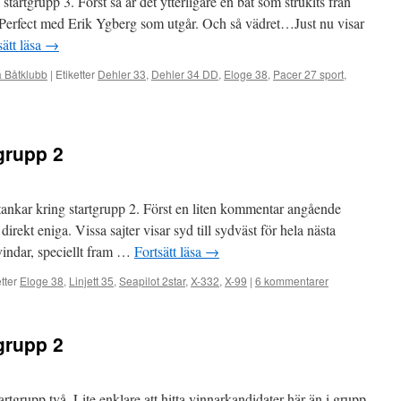
tartgrupp 3. Först så är det ytterligare en båt som strukits från
 Perfect med Erik Ygberg som utgår. Och så vädret…Just nu visar
sätt läsa
→
a Båtklubb
|
Etiketter
Dehler 33
,
Dehler 34 DD
,
Eloge 38
,
Pacer 27 sport
,
tgrupp 2
 tankar kring startgrupp 2. Först en liten kommentar angående
rekt eniga. Vissa sajter visar syd till sydväst för hela nästa
vindar, speciellt fram …
Fortsätt läsa
→
tter
Eloge 38
,
Linjett 35
,
Seapilot 2star
,
X-332
,
X-99
|
6 kommentarer
tgrupp 2
tgrupp två. Lite enklare att hitta vinnarkandidater här än i grupp