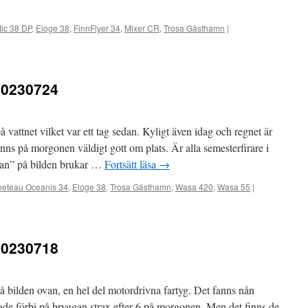
tic 38 DP
,
Eloge 38
,
FinnFlyer 34
,
Mixer CR
,
Trosa Gästhamn
|
20230724
attnet vilket var ett tag sedan. Kyligt även idag och regnet är
nns på morgonen väldigt gott om plats. Är alla semesterfirare i
an” på bilden brukar …
Fortsätt läsa
→
eteau Oceanis 34
,
Eloge 38
,
Trosa Gästhamn
,
Wasa 420
,
Wasa 55
|
20230718
å bilden ovan, en hel del motordrivna fartyg. Det fanns nån
ade förbi på bryggan strax efter 6 på morgonen. Men det finns de