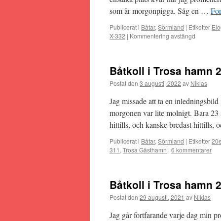
som är morgonpigga. Såg en …
For
Publicerat i
Båtar
,
Sörmland
|
Etiketter
Elo
X-332
|
Kommentering avstängd
Båtkoll i Trosa hamn 
Postat den
3 augusti, 2022
av
Niklas
Jag missade att ta en inledningsbild
morgonen var lite molnigt. Bara 23 s
hittills, och kanske bredast hittills
Publicerat i
Båtar
,
Sörmland
|
Etiketter
20e
311
,
Trosa Gästhamn
|
6 kommentarer
Båtkoll i Trosa hamn 
Postat den
29 augusti, 2021
av
Niklas
Jag går fortfarande varje dag min pr