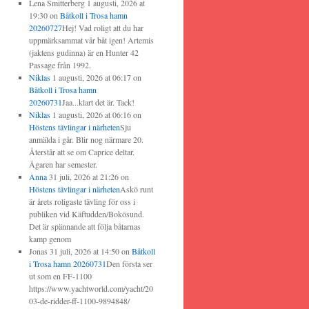
Lena Smitterberg
1 augusti, 2026 at
19:30
on
Båtkoll i Trosa hamn
20260727
Hej! Vad roligt att du har
uppmärksammat vår båt igen! Artemis
(jaktens gudinna) är en Hunter 42
Passage från 1992.
Niklas
1 augusti, 2026 at 06:17
on
Båtkoll i Trosa hamn
20260731
Jaa...klart det är. Tack!
Niklas
1 augusti, 2026 at 06:16
on
Höstens tävlingar i närheten
Sju
anmälda i går. Blir nog närmare 20.
Återstår att se om Caprice deltar.
Ägaren har semester.
Anna
31 juli, 2026 at 21:26
on
Höstens tävlingar i närheten
Askö runt
är årets roligaste tävling för oss i
publiken vid Käftudden/Bokösund.
Det är spännande att följa båtarnas
kamp genom
Jonas
31 juli, 2026 at 14:50
on
Båtkoll
i Trosa hamn 20260731
Den första ser
ut som en FF-1100
https://www.yachtworld.com/yacht/20
03-de-ridder-ff-1100-9894848/