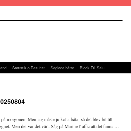
land
Statistik o Resultat
Seglade båtar
Block Till Salu!
20250804
å morgonen. Men jag måste ju kolla båtar så det blev bil till
gnet. Men det var det värt. Såg på MarineTraffic att det fanns …