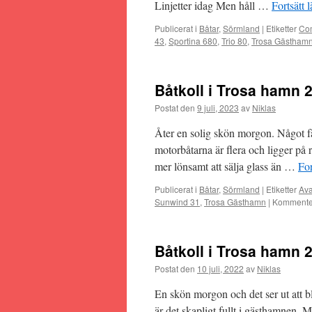
Linjetter idag Men håll …
Fortsätt 
Publicerat i
Båtar
,
Sörmland
|
Etiketter
Com
43
,
Sportina 680
,
Trio 80
,
Trosa Gästham
Båtkoll i Trosa hamn 
Postat den
9 juli, 2023
av
Niklas
Åter en solig skön morgon. Något fä
motorbåtarna är flera och ligger på 
mer lönsamt att sälja glass än …
For
Publicerat i
Båtar
,
Sörmland
|
Etiketter
Av
Sunwind 31
,
Trosa Gästhamn
|
Kommenter
Båtkoll i Trosa hamn 
Postat den
10 juli, 2022
av
Niklas
En skön morgon och det ser ut att 
är det skapligt fullt i gästhamnen. M