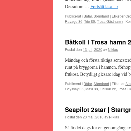
Dessutom …
Fortsätt läsa
→
Publicerat i
Båtar
,
Sörmland
|
Etiketter
Cr
Ravage 36
,
Trio 80
,
Trosa Gästhamn
|
Kom
Båtkoll i Trosa hamn 
Postat den
13 juli, 2020
av
Niklas
Måndag och första riktiga semesterd
runt på bryggorna i hamnen, förhoppn
frukost. Betydligt glesare idag vi
Publicerat i
Båtar
,
Sörmland
|
Etiketter
Alb
Odyssey 35
,
Maxi 33
,
Ohlson 22
,
Trosa G
Seapilot 2star | Start
Postat den
23 maj, 2016
av
Niklas
Så är det dags för en genomgång av s