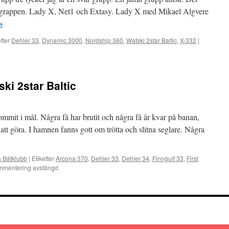
är grappen. Lady X, Net1 och Extasy. Lady X med Mikael Algvere
→
tter
Dehler 33
,
Dynamic 3000
,
Nordship 360
,
Watski 2star Baltic
,
X-332
|
ki 2star Baltic
kommit i mål. Några få har brutit och några få är kvar på banan,
att göra. I hamnen fanns gott om trötta och slitna seglare. Några
a Båtklubb
|
Etiketter
Arcona 370
,
Dehler 33
,
Dehler 34
,
Finngulf 33
,
First
mentering avstängd