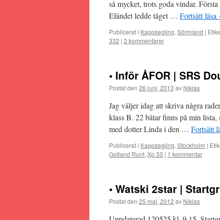
så mycket, trots goda vindar. Första
Eländet ledde tåget …
Fortsätt läsa
Publicerat i
Kappsegling
,
Sörmland
|
Etike
332
|
2 kommentarer
• Inför ÅFOR | SRS D
Postat den
26 juni, 2013
av
Niklas
Jag väljer idag att skriva några ra
klass B. 22 båtar finns på min lista
med dotter Linda i den …
Fortsätt 
Publicerat i
Kappsegling
,
Stockholm
|
Etik
Gotland Runt
,
Xp 33
|
1 kommentar
• Watski 2star | Startg
Postat den
25 maj, 2012
av
Niklas
Uppdaterad 120525 kl. 9.15. Startgr