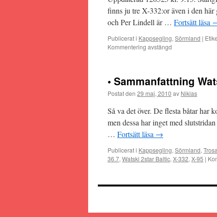
finns ju tre X-332:or även i den h
och Per Lindell är …
Fortsätt läsa
Publicerat i
Kappsegling
,
Sörmland
|
Etike
Kommentering avstängd
• Sammanfattning Wats
Postat den
29 maj, 2010
av
Niklas
Så va det över. De flesta båtar har 
men dessa har inget med slutstridan 
…
Fortsätt läsa
→
Publicerat i
Kappsegling
,
Sörmland
,
Tros
36.7
,
Watski 2star Baltic
,
X-332
,
X-95
|
Kom