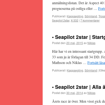
anmälningslistan. Det är Aspect 40
prognoserna på ostliga eller …
Fort
Publicerat i
Kappsegling
,
Sörmland
,
Tros
Seapilot 2star
,
X-332
|
7 kommentarer
• Seapilot 2star | Star
Postat den
20 maj, 2015
av
Niklas
Här har vi en intressant startgrupp
33 som ju är förlagan till 34 DD. F
Mathson och Niklas …
Fortsätt läs
Publicerat i
Kappsegling
,
Sörmland
|
Etike
• Seapilot 2star | Alla 
Postat den
30 maj, 2014
av
Niklas
Årets race är över. Men visst gick de