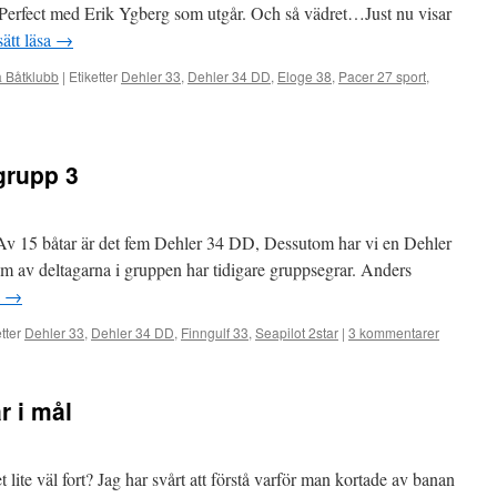
 Perfect med Erik Ygberg som utgår. Och så vädret…Just nu visar
sätt läsa
→
a Båtklubb
|
Etiketter
Dehler 33
,
Dehler 34 DD
,
Eloge 38
,
Pacer 27 sport
,
tgrupp 3
. Av 15 båtar är det fem Dehler 34 DD, Dessutom har vi en Dehler
em av deltagarna i gruppen har tidigare gruppsegrar. Anders
a
→
tter
Dehler 33
,
Dehler 34 DD
,
Finngulf 33
,
Seapilot 2star
|
3 kommentarer
är i mål
t lite väl fort? Jag har svårt att förstå varför man kortade av banan