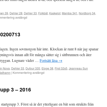
own 39
,
Dehler 28
,
Dehler 33
,
Folkbåt
,
Kaskelot
,
Mamba 341
,
Nordborg 34
,
mentering avstängd
20200713
agen. Ingen sovmorgon här inte. Klockan är runt 8 när jag spanar
ingsvis innan allt för många sätter sig i sittbrunnen och äter
d bryggan. Lugnare väder …
Fortsätt läsa
→
in Nova
,
Dehler 33
,
Dufour 335
,
Eloge 38
,
First 32s5
,
Jeanneau Sun
ästhamn
|
Kommentering avstängd
grupp 3 – 2016
tartgrupp 3. Först så är det ytterligare en båt som strukits från