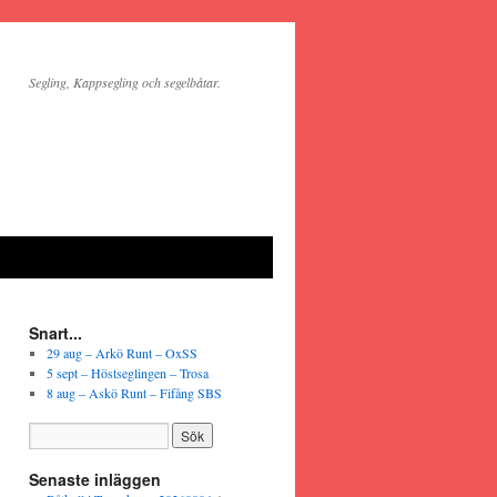
Segling, Kappsegling och segelbåtar.
Snart...
29 aug – Arkö Runt – OxSS
5 sept – Höstseglingen – Trosa
8 aug – Askö Runt – Fifång SBS
Senaste inläggen