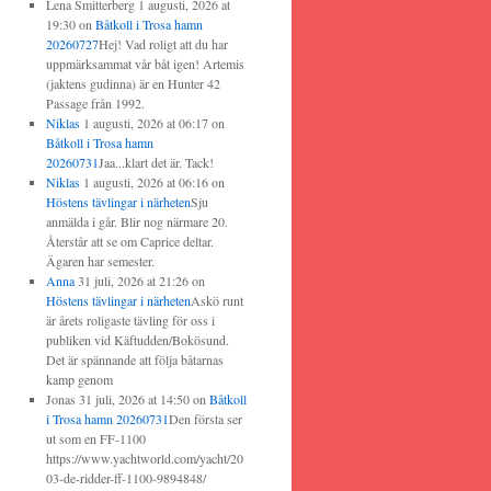
Lena Smitterberg
1 augusti, 2026 at
19:30
on
Båtkoll i Trosa hamn
20260727
Hej! Vad roligt att du har
uppmärksammat vår båt igen! Artemis
(jaktens gudinna) är en Hunter 42
Passage från 1992.
Niklas
1 augusti, 2026 at 06:17
on
Båtkoll i Trosa hamn
20260731
Jaa...klart det är. Tack!
Niklas
1 augusti, 2026 at 06:16
on
Höstens tävlingar i närheten
Sju
anmälda i går. Blir nog närmare 20.
Återstår att se om Caprice deltar.
Ägaren har semester.
Anna
31 juli, 2026 at 21:26
on
Höstens tävlingar i närheten
Askö runt
är årets roligaste tävling för oss i
publiken vid Käftudden/Bokösund.
Det är spännande att följa båtarnas
kamp genom
Jonas
31 juli, 2026 at 14:50
on
Båtkoll
i Trosa hamn 20260731
Den första ser
ut som en FF-1100
https://www.yachtworld.com/yacht/20
03-de-ridder-ff-1100-9894848/