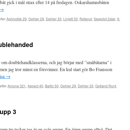
 båt gick i mål strax efter 14 på fredagen. Oskarshamnsbåten
→
tter
Aphrodite 29
,
Dehler 29
,
Dehler 33
,
Linjett 33
,
Refanut
,
Seapilot 2star
,
X-
oublehanded
der om doublehandklasserna, och jag börjar med ”småbåtarna” i
, men jag tror minst en försvinner. En kul start gör Bo Fransson
läsa
→
etter
Arcona 321
,
Aspect 40
,
Baltic 50
,
Dehler 29
,
Dehler 33
,
Gotland Runt
,
rupp 3
upp tre tycker jag är en svår grupp. En jämn grupp alltså. Det