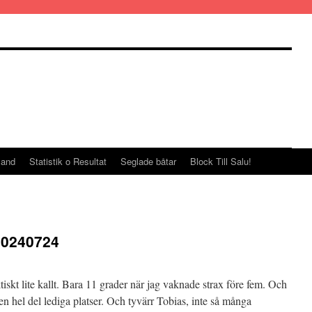
land
Statistik o Resultat
Seglade båtar
Block Till Salu!
20240724
iskt lite kallt. Bara 11 grader när jag vaknade strax före fem. Och
 en hel del lediga platser. Och tyvärr Tobias, inte så många