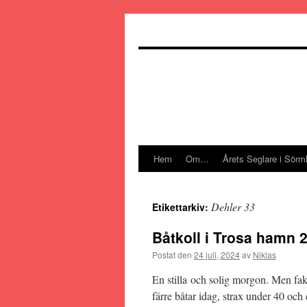
Hoppa
till
innehåll
Hem
Om…
Årets Seglare i Sörm
Dehler 33
Etikettarkiv:
Båtkoll i Trosa hamn 
Postat den
24 juli, 2024
av
Niklas
En stilla och solig morgon. Men fakt
färre båtar idag, strax under 40 och