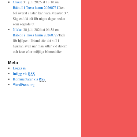
Classe
31 juli, 2026 at 13:10
on
Båtkoll i Trosa hamn 20260731
Den
blå överst i listan kan vara Meastro 37.
Såg en blå båt för några dagar sedan
som seglade ut
Niklas
30 juli, 2026 at 06:58
on
Båtkoll i Trosa hamn 20260729
Tack
för hjälpen! Ibland står det still i
hjärnan även när man sitter vid datorn
och letar efter möjliga båtmodeller.
Meta
Logga in
Inlägg via
RSS
Kommentarer via
RSS
WordPress.org