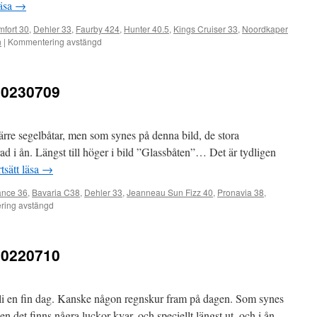
läsa
→
fort 30
,
Dehler 33
,
Faurby 424
,
Hunter 40.5
,
Kings Cruiser 33
,
Noordkaper
n
|
Kommentering avstängd
20230709
rre segelbåtar, men som synes på denna bild, de stora
rad i ån. Längst till höger i bild ”Glassbåten”… Det är tydligen
tsätt läsa
→
ance 36
,
Bavaria C38
,
Dehler 33
,
Jeanneau Sun Fizz 40
,
Pronavia 38
,
ing avstängd
20220710
bli en fin dag. Kanske någon regnskur fram på dagen. Som synes
en det finns några luckor kvar, och speciellt längst ut, och i ån.