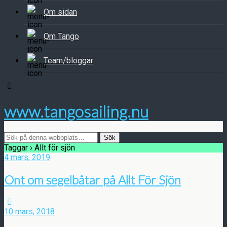
Om sidan
Om Tango
Team/bloggar
www.tangosailing.nu
Taggar › Allt för sjön
4 mars, 2019
Ont om segelbåtar på Allt För Sjön
10 mars, 2018