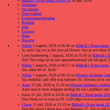
Båtkoll i Trosa hamn 20260730
30 juli, 2026
Sörmland
Stockholm
Östergötland
Evenemangsinbjudan
Resultat
Jolle
Express
Båtar
Historia
Niklas
2 augusti, 2026 at 06:46
on
Båtkoll i Trosa hamn
Ja, tack! Jag var ju lite inne på Hunter. Har ju sett båten f
Lena Smitterberg
1 augusti, 2026 at 19:30
on
Båtkoll i 
Hej! Vad roligt att du har uppmärksammat vår båt igen! 
Niklas
1 augusti, 2026 at 06:17
on
Båtkoll i Trosa hamn
Jaa...klart det är. Tack!
Niklas
1 augusti, 2026 at 06:16
on
Höstens tävlingar i nä
Sju anmälda i går. Blir nog närmare 20. Återstår att se o
Anna
31 juli, 2026 at 21:26
on
Höstens tävlingar i närhe
Askö runt är årets roligaste tävling för oss i publiken 
Jonas
31 juli, 2026 at 14:50
on
Båtkoll i Trosa hamn 20
Den första ser ut som en FF-1100 https://www.yachtwor
Classe
31 juli, 2026 at 13:10
on
Båtkoll i Trosa hamn 2
Den blå överst i listan kan vara Meastro 37. Såg en blå b