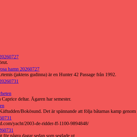
 20260727
örut.
Trosa hamn 20260727
Artemis (jaktens gudinna) är en Hunter 42 Passage från 1992.
 20260731
rheten
m Caprice deltar. Ägaren har semester.
ten
vid Käftudden/Bokösund. Det är spännande att följa båtarnas kamp genom
260731
ld.com/yacht/2003-de-ridder-ff-1100-9894848/
0260731
åt för några dagar sedan som seglade ut