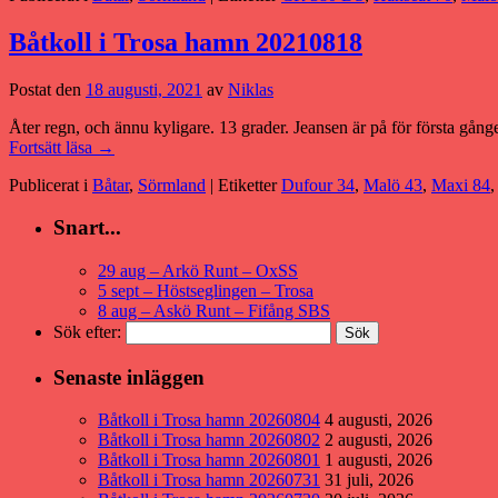
Båtkoll i Trosa hamn 20210818
Postat den
18 augusti, 2021
av
Niklas
Åter regn, och ännu kyligare. 13 grader. Jeansen är på för första gån
Fortsätt läsa
→
Publicerat i
Båtar
,
Sörmland
|
Etiketter
Dufour 34
,
Malö 43
,
Maxi 84
Snart...
29 aug – Arkö Runt – OxSS
5 sept – Höstseglingen – Trosa
8 aug – Askö Runt – Fifång SBS
Sök efter:
Senaste inläggen
Båtkoll i Trosa hamn 20260804
4 augusti, 2026
Båtkoll i Trosa hamn 20260802
2 augusti, 2026
Båtkoll i Trosa hamn 20260801
1 augusti, 2026
Båtkoll i Trosa hamn 20260731
31 juli, 2026