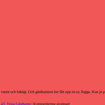
, varmt och fuktigt. Och gästhamnen har fått upp en ny flagga. Kan ju p
 43
,
Trosa Gästhamn
|
Kommentering avstängd