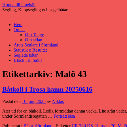
Hoppa till innehåll
Segling, Kappsegling och segelbåtar.
Hem
Om…
Om Tango
Om sidan
Årets Seglare i Sörmland
Statistik o Resultat
Seglade båtar
Block Till Salu!
Etikettarkiv:
Malö 43
Båtkoll i Trosa hamn 20250616
Postat den
16 juni, 2025
av
Niklas
Åter tid för en båtkoll. Ledig förmiddag denna vecka. Lite grått väder
under Sörmlandsregattan …
Fortsätt läsa
→
Publicerat i
Båtar
,
Sörmland
|
Etiketter
CR 380 DS
,
Hanseat 70
,
Malö