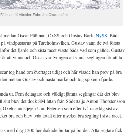
Fällman till vänster. Foto: Jim Qvarnström
stå mellan Oscar Fällman, OxSS och Gustav Bark,
NySS
. Båda
ll på vindpustarna på Tureholmsviken. Gustav vann de två första
nför det fjärde och sista racet visste båda vad som gällde. Gustav
ör att vinna och Oscar var tvungen att vinna seglingen för att ta
 Oscar tog hand om övertaget tidigt och här visade han prov på bra
iden mellan Gustav och nästa märke och tog spiken i fjärde.
lunda ut. Fem deltagare och väldigt jämna seglingar där det blev
Till slut blev det dock SM-åttan från Södertälje Anton Thorstensson
g Oxelösundstjejen Unn Petersen som efter två race låg sist av
 bra och blev tvåa totalt efter mycket bra segling i sista racet.
allas med drygt 200 hembakade bullar på bordet. Alla seglare fick