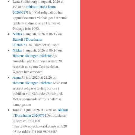
Lena Smitterberg
1 augusti, 2026 at
19:30
on
Båtkoll i Trosa hamn
20260727
Hej! Vad roligt att du har
uppmärksammat vår båt igen! Artemis
(jaktens gudinna) är en Hunter 42
Passage från 1992.
Niklas
1 augusti, 2026 at 06:17
on
Båtkoll i Trosa hamn
20260731
Jaa...klart det är. Tack!
Niklas
1 augusti, 2026 at 06:16
on
Höstens tävlingar i närheten
Sju
anmälda i går. Blir nog närmare 20.
Återstår att se om Caprice deltar.
Ägaren har semester.
Anna
31 juli, 2026 at 21:26
on
Höstens tävlingar i närheten
Askö runt
är årets roligaste tävling för oss i
publiken vid Käftudden/Bokösund.
Det är spännande att följa båtarnas
kamp genom
Jonas
31 juli, 2026 at 14:50
on
Båtkoll
i Trosa hamn 20260731
Den första ser
ut som en FF-1100
https://www.yachtworld.com/yacht/20
03-de-ridder-ff-1100-9894848/