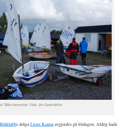
 på TBKs hamnplan. Foto: Jim Qvarnström
 Båtklubb
s årliga
Lions Kanna
avgjordes på lördagen. Aldrig hade