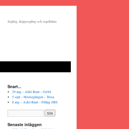
Segling, Kappsegling och segelbåtar.
Snart...
29 aug – Arkö Runt – OxSS
5 sept – Höstseglingen – Trosa
8 aug – Askö Runt – Fifång SBS
Senaste inläggen