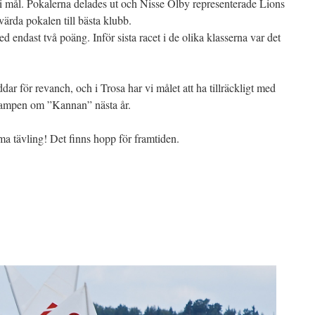
i mål. Pokalerna delades ut och Nisse Olby representerade Lions
åvärda pokalen till bästa klubb.
 endast två poäng. Inför sista racet i de olika klasserna var det
dar för revanch, och i Trosa har vi målet att ha tillräckligt med
 kampen om ”Kannan” nästa år.
a tävling! Det finns hopp för framtiden.