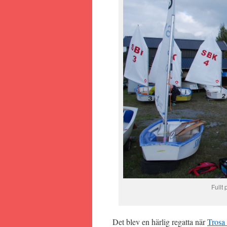
Fullt
Det blev en härlig regatta när
Trosa