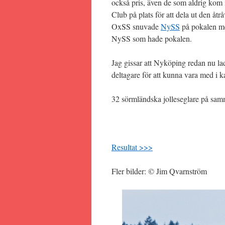
också pris, även de som aldrig kom 
Club på plats för att dela ut den åtr
OxSS snuvade
NySS
på pokalen med
NySS som hade pokalen.
Jag gissar att Nyköping redan nu lad
deltagare för att kunna vara med i
32 sörmländska jolleseglare på samm
Resultat >>>
Fler bilder: © Jim Qvarnström