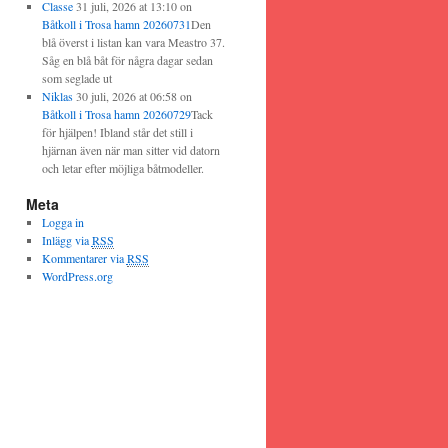
Classe
31 juli, 2026 at 13:10
on
Båtkoll i Trosa hamn 20260731
Den
blå överst i listan kan vara Meastro 37.
Såg en blå båt för några dagar sedan
som seglade ut
Niklas
30 juli, 2026 at 06:58
on
Båtkoll i Trosa hamn 20260729
Tack
för hjälpen! Ibland står det still i
hjärnan även när man sitter vid datorn
och letar efter möjliga båtmodeller.
Meta
Logga in
Inlägg via
RSS
Kommentarer via
RSS
WordPress.org