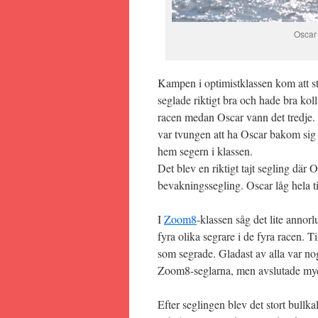
Oscar 
Kampen i optimistklassen kom att 
seglade riktigt bra och hade bra ko
racen medan Oscar vann det tredje. I
var tvungen att ha Oscar bakom sig f
hem segern i klassen.
Det blev en riktigt tajt segling där
bevakningssegling. Oscar låg hela t
I
Zoom8
-klassen såg det lite annor
fyra olika segrare i de fyra racen. 
som segrade. Gladast av alla var no
Zoom8-seglarna, men avslutade mycket
Efter seglingen blev det stort bullk