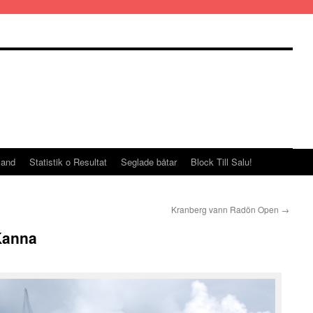
land
Statistik o Resultat
Seglade båtar
Block Till Salu!
Kranberg vann Radön Open
→
Kanna