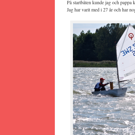
På startbåten kunde jag och pappa kon
Jag har varit med i 27 år och har nog