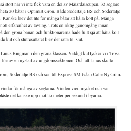
li så stort när vi inte fick vara en del av Mälardalscupen. 32 seglare
och hela 20 båtar i Optimist Grön. Både Södertälje BS och Södertälje
n. Kanske blev det lite för många båtar att hålla koll på. Många
 noll erfarenhet av tävling. Trots en riktig genomgång innan
på den gröna banan och funktionärerna hade fullt sjå att hålla koll
 kul och slutresultatet blev det rätta till slut.
 Linus Bingman i den gröna klassen. Väldigt kul tycker vi i Trosa
 är lite av en nystart av ungdomssektionen. Och att Linus skulle
röm, Södertälje BS och son till Express-SM-tvåan Calle Nyström.
 vindar för många av seglarna. Vinden vred mycket och var
blåste det kanske upp mot tio meter per sekund i byarna.