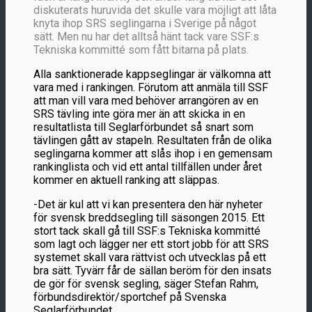
diskuterats huruvida det skulle vara möjligt att låta
knyta ihop SRS seglingarna i Sverige på något
sätt. Men nu har det alltså hänt tack vare SSF:s
Tekniska kommitté som fått bitarna på plats.
Alla sanktionerade kappseglingar är välkomna att
vara med i rankingen. Förutom att anmäla till SSF
att man vill vara med behöver arrangören av en
SRS tävling inte göra mer än att skicka in en
resultatlista till Seglarförbundet så snart som
tävlingen gått av stapeln. Resultaten från de olika
seglingarna kommer att slås ihop i en gemensam
rankinglista och vid ett antal tillfällen under året
kommer en aktuell ranking att släppas.
-Det är kul att vi kan presentera den här nyheter
för svensk breddsegling till säsongen 2015. Ett
stort tack skall gå till SSF:s Tekniska kommitté
som lagt och lägger ner ett stort jobb för att SRS
systemet skall vara rättvist och utvecklas på ett
bra sätt. Tyvärr får de sällan beröm för den insats
de gör för svensk segling, säger Stefan Rahm,
förbundsdirektör/sportchef på Svenska
Seglarförbundet.