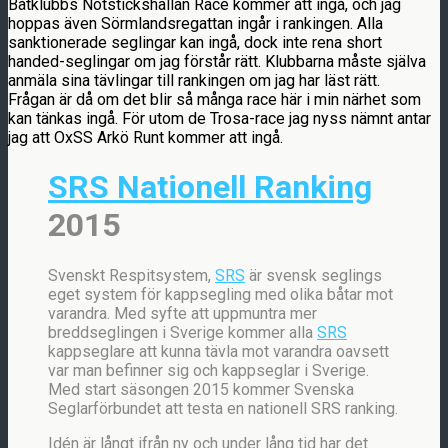
Båtklubbs Notstickshällan Race kommer att ingå, och jag
hoppas även Sörmlandsregattan ingår i rankingen. Alla
sanktionerade seglingar kan ingå, dock inte rena short
handed-seglingar om jag förstår rätt. Klubbarna måste själva
anmäla sina tävlingar till rankingen om jag har läst rätt.
Frågan är då om det blir så många race här i min närhet som
kan tänkas ingå. För utom de Trosa-race jag nyss nämnt antar
jag att OxSS Arkö Runt kommer att ingå.
SRS Nationell Ranking
2015
Svenskt Respitsystem,
SRS
är svensk seglings
eget system för kappsegling med olika båtar mot
varandra. Med syfte att uppmuntra mer
breddseglingen i Sverige kommer alla
SRS
kappseglare att kunna tävla mot varandra oavsett
var man befinner sig och kappseglar i Sverige.
Med start säsongen 2015 kommer Svenska
Seglarförbundet att testa en nationell SRS ranking.
Idén är långt ifrån ny och under lång tid har det