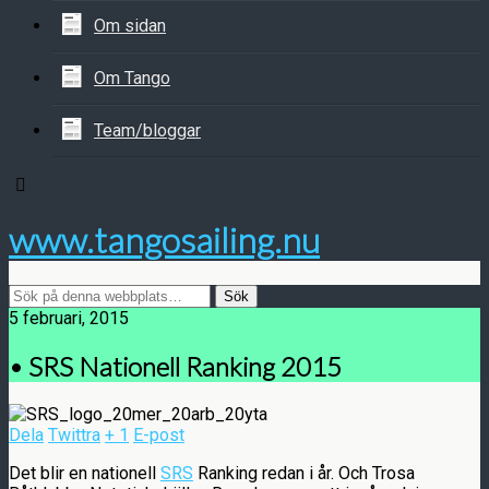
Om sidan
Om Tango
Team/bloggar
www.tangosailing.nu
5 februari, 2015
• SRS Nationell Ranking 2015
Dela
Twittra
+ 1
E-post
Det blir en nationell
SRS
Ranking redan i år. Och Trosa