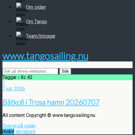
Om sidan
Om Tango
Team/bloggar
www.tangosailing.nu
Taggar › Xc 42
1
7 juli, 2026
Båtkoll i Trosa hamn 20260707
All content Copyright © www.tangosailing.nu
Överst på sidan
mobil
skrivbord