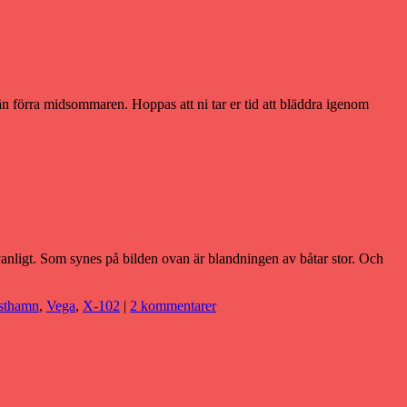
än förra midsommaren. Hoppas att ni tar er tid att bläddra igenom
n vanligt. Som synes på bilden ovan är blandningen av båtar stor. Och
sthamn
,
Vega
,
X-102
|
2 kommentarer