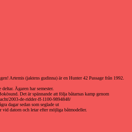
igen! Artemis (jaktens gudinna) är en Hunter 42 Passage från 1992.
e deltar. Ägaren har semester.
n/Bokösund. Det är spännande att följa båtarnas kamp genom
acht/2003-de-ridder-ff-1100-9894848/
några dagar sedan som seglade ut
er vid datorn och letar efter möjliga båtmodeller.