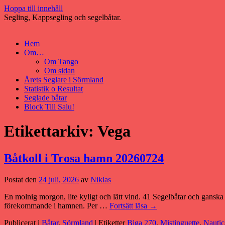
Hoppa till innehåll
Segling, Kappsegling och segelbåtar.
Hem
Om…
Om Tango
Om sidan
Årets Seglare i Sörmland
Statistik o Resultat
Seglade båtar
Block Till Salu!
Etikettarkiv:
Vega
Båtkoll i Trosa hamn 20260724
Postat den
24 juli, 2026
av
Niklas
En molnig morgon, lite kyligt och lätt vind. 41 Segelbåtar och ganska g
förekommande i hamnen. Per …
Fortsätt läsa
→
Publicerat i
Båtar
,
Sörmland
|
Etiketter
Biga 270
,
Mistinguette
,
Nautic