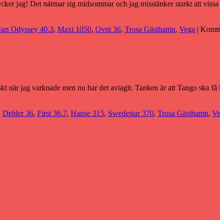
er jag! Det närmar sig midsommar och jag misstänker starkt att vissa b
Sun Odyssey 40.3
,
Maxi 1050
,
Ovni 36
,
Trosa Gästhamn
,
Vega
|
Komme
friskt när jag varknade men nu har det avtagit. Tanken är att Tango ska 
,
Dehler 36
,
First 36.7
,
Hanse 315
,
Swedestar 370
,
Trosa Gästhamn
,
Ve