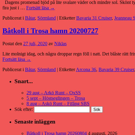
Dagens promenad bjöd på lite svalare väder och mindre sol. Skönt tyck
fira just i …
Fortsätt läsa
→
Publicerat i
Båtar
,
Sörmland
|
Etiketter
Bavaria 31 Cruiser
,
Jeanneau 
Båtkoll i Trosa hamn 20200727
Postat den
27 juli, 2020
av
Niklas
Lite molnigt idag, och några droppar regn föll i natt. Det blåste rätt 
Fortsätt läsa
→
Publicerat i
Båtar
,
Sörmland
|
Etiketter
Arcona 36
,
Bavaria 39 Cruiser
Snart...
29 aug – Arkö Runt – OxSS
5 sept – Höstseglingen – Trosa
8 aug – Askö Runt – Fifång SBS
Sök efter:
Senaste inläggen
Båtkoll i Trosa hamn 20260804
4 augusti, 2026