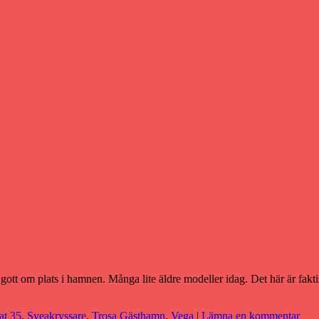
ott om plats i hamnen. Många lite äldre modeller idag. Det här är faktisk
at 35
,
Sveakryssare
,
Trosa Gästhamn
,
Vega
|
Lämna en kommentar