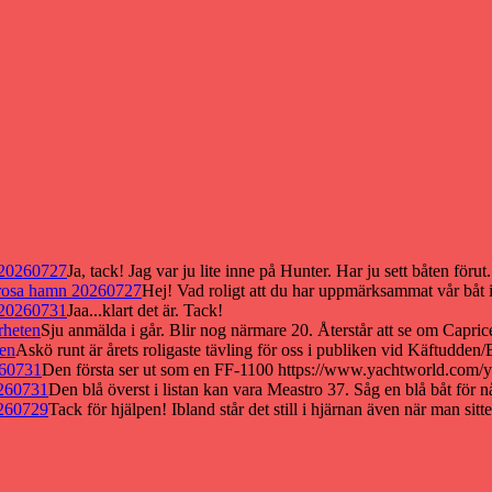
 20260727
Ja, tack! Jag var ju lite inne på Hunter. Har ju sett båten förut.
Trosa hamn 20260727
Hej! Vad roligt att du har uppmärksammat vår båt 
 20260731
Jaa...klart det är. Tack!
rheten
Sju anmälda i går. Blir nog närmare 20. Återstår att se om Capric
ten
Askö runt är årets roligaste tävling för oss i publiken vid Käftudde
260731
Den första ser ut som en FF-1100 https://www.yachtworld.com/y
0260731
Den blå överst i listan kan vara Meastro 37. Såg en blå båt för 
0260729
Tack för hjälpen! Ibland står det still i hjärnan även när man sitt