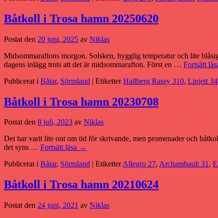
Båtkoll i Trosa hamn 20250620
Postat den
20 juni, 2025
av
Niklas
Midsommaraftons morgon. Solsken, hygglig temperatur och lite blåsigt.
dagens inlägg trots att det är midsommarafton. Först en …
Fortsätt lä
Publicerat i
Båtar
,
Sörmland
|
Etiketter
Hallberg Rassy 310
,
Linjett 34
Båtkoll i Trosa hamn 20230708
Postat den
8 juli, 2023
av
Niklas
Det har varit lite ont om tid för skrivande, men promenader och båtkoll
det syns …
Fortsätt läsa
→
Publicerat i
Båtar
,
Sörmland
|
Etiketter
Allegro 27
,
Archambault 31
,
E
Båtkoll i Trosa hamn 20210624
Postat den
24 juni, 2021
av
Niklas