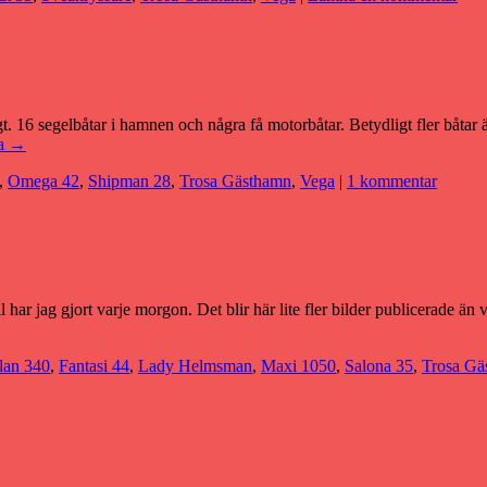
 16 segelbåtar i hamnen och några få motorbåtar. Betydligt fler båtar 
sa
→
,
Omega 42
,
Shipman 28
,
Trosa Gästhamn
,
Vega
|
1 kommentar
 har jag gjort varje morgon. Det blir här lite fler bilder publicerade ä
lan 340
,
Fantasi 44
,
Lady Helmsman
,
Maxi 1050
,
Salona 35
,
Trosa Gä