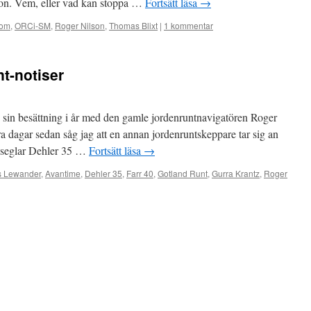
on. Vem, eller vad kan stoppa …
Fortsätt läsa
→
Com
,
ORCi-SM
,
Roger Nilson
,
Thomas Blixt
|
1 kommentar
t-notiser
sin besättning i år med den gamle jordenruntnavigatören Roger
 dagar sedan såg jag att en annan jordenruntskeppare tar sig an
 seglar Dehler 35 …
Fortsätt läsa
→
s Lewander
,
Avantime
,
Dehler 35
,
Farr 40
,
Gotland Runt
,
Gurra Krantz
,
Roger