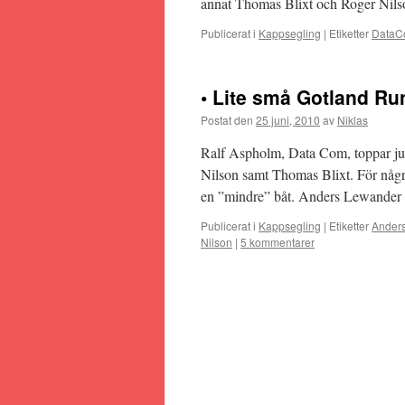
annat Thomas Blixt och Roger Nils
Publicerat i
Kappsegling
|
Etiketter
Data
• Lite små Gotland Run
Postat den
25 juni, 2010
av
Niklas
Ralf Aspholm, Data Com, toppar ju 
Nilson samt Thomas Blixt. För några
en ”mindre” båt. Anders Lewander
Publicerat i
Kappsegling
|
Etiketter
Ander
Nilson
|
5 kommentarer