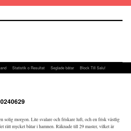
land
Statistik o Resultat
Seglade båtar
Block Till Salu!
20240629
en solig morgon. Lite svalare och friskare luft, och en frisk västlig
t rätt mycket båtar i hamnen. Räknade till 29 master, vilket är