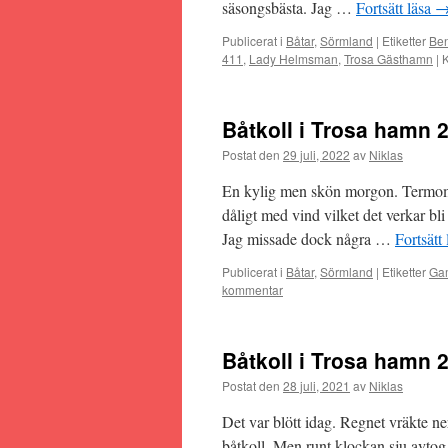
säsongsbästa. Jag …
Fortsätt läsa
Publicerat i
Båtar
,
Sörmland
|
Etiketter
Ben
411
,
Lady Helmsman
,
Trosa Gästhamn
|
Båtkoll i Trosa hamn 
Postat den
29 juli, 2022
av
Niklas
En kylig men skön morgon. Termomet
dåligt med vind vilket det verkar bl
Jag missade dock några …
Fortsätt
Publicerat i
Båtar
,
Sörmland
|
Etiketter
Ga
kommentar
Båtkoll i Trosa hamn 
Postat den
28 juli, 2021
av
Niklas
Det var blött idag. Regnet vräkte n
båtkoll. Men runt klockan sju avtog r