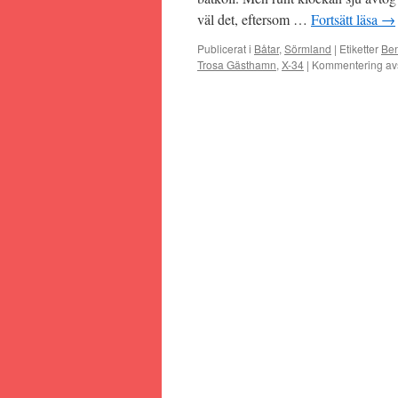
väl det, eftersom …
Fortsätt läsa
→
Publicerat i
Båtar
,
Sörmland
|
Etiketter
Ben
Trosa Gästhamn
,
X-34
|
Kommentering av