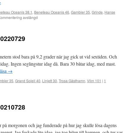
→
eteau Oceanis 38.1
,
Beneteau Oceanis 46
,
Gambler 35
,
Grinde
,
Hanse
Kommentering avstängd
20220729
ern stod bara på 9,2 grader när jag gick ut vid sextiden. Och
i idag. Ingen seglingstur idag då. Bara 30 båtar idag, med mast.
 läsa
→
mbler 35
,
Grand Soleil 40
,
Linjett 30
,
Trosa Gästhamn
,
Vilm 101
|
1
20210728
er på morgonen och jag funderade på hur jag skulle lösa dagens
egnet. Jag fuskade lite idag, jag tog bilen till hamnen, och tur var