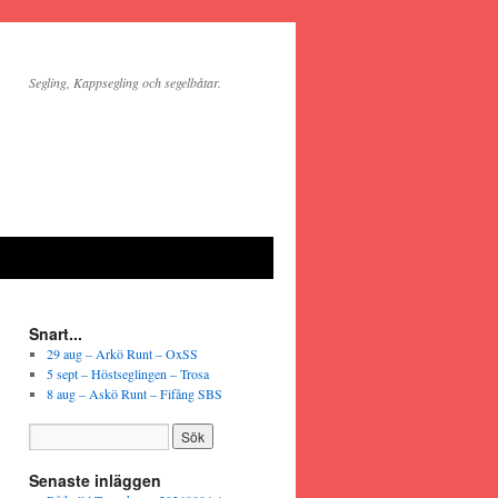
Segling, Kappsegling och segelbåtar.
Snart...
29 aug – Arkö Runt – OxSS
5 sept – Höstseglingen – Trosa
8 aug – Askö Runt – Fifång SBS
Senaste inläggen