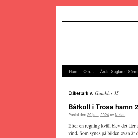
Hoppa
till
innehåll
Hem
Om…
Årets Seglare i Sörm
Gambler 35
Etikettarkiv:
Båtkoll i Trosa hamn 
Postat den
29 juni, 2024
av
Niklas
Efter en regning kväll blev det åter 
vind. Som synes på bilden ovan är de