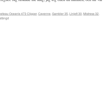
eteau Oceanis 473 Clipper
,
Cayenne
,
Gambler 35
,
Linjett 30
,
Mistress 32
,
stängd