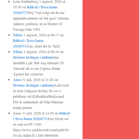
Lena Smitterberg
1 augusti, 2026 at
19:30
on
Båtkoll i Trosa hamn
20260727
Hej! Vad roligt att du har
uppmärksammat vår båt igen! Artemis
(jaktens gudinna) är en Hunter 42
Passage från 1992.
Niklas
1 augusti, 2026 at 06:17
on
Båtkoll i Trosa hamn
20260731
Jaa...klart det är. Tack!
Niklas
1 augusti, 2026 at 06:16
on
Höstens tävlingar i närheten
Sju
anmälda i går. Blir nog närmare 20.
Återstår att se om Caprice deltar.
Ägaren har semester.
Anna
31 juli, 2026 at 21:26
on
Höstens tävlingar i närheten
Askö runt
är årets roligaste tävling för oss i
publiken vid Käftudden/Bokösund.
Det är spännande att följa båtarnas
kamp genom
Jonas
31 juli, 2026 at 14:50
on
Båtkoll
i Trosa hamn 20260731
Den första ser
ut som en FF-1100
https://www.yachtworld.com/yacht/20
03-de-ridder-ff-1100-9894848/