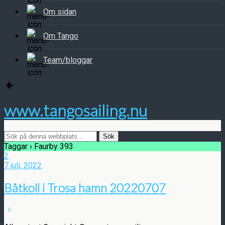
Om sidan
Om Tango
Team/bloggar
www.tangosailing.nu
Taggar › Faurby 393
2
7 juli, 2022
Båtkoll i Trosa hamn 20220707