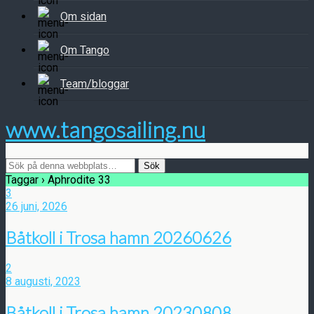
Om sidan
Om Tango
Team/bloggar
www.tangosailing.nu
Taggar › Aphrodite 33
3
26 juni, 2026
Båtkoll i Trosa hamn 20260626
2
8 augusti, 2023
Båtkoll i Trosa hamn 20230808