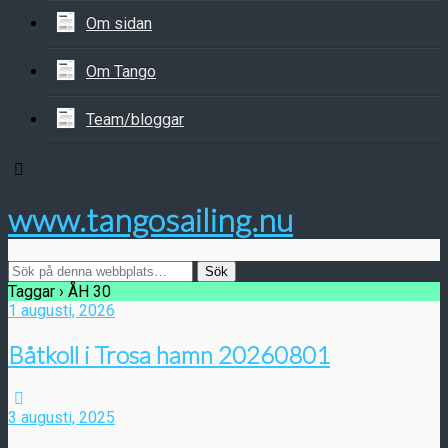
Om sidan
Om Tango
Team/bloggar
www.tangosailing.nu
Taggar › ÅH 30
1 augusti, 2026
Båtkoll i Trosa hamn 20260801
3 augusti, 2025