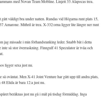
illsammans med Novan Team Mobline. Linjett 33 Alapocas trea.
gått väldigt bra under natten. Rundas vid Högarna runt plats 15,
7 Amarone. Mithril är trea. X-332:orna ligger lite längre ner runt
jag missade i min förhandsranking leder. Snabb båt i detta
 inte så stor överraskning. Finngulf 41 Speculator är tvåa och
at.
s ligger sexa just nu.
 så oväntat. Men X-41 Joint Venture har gått upp till andra plats,
48 Elida är bara 12:a just nu.
spåret beräknas just nu gå i mål på tisdag förmiddag. Inga