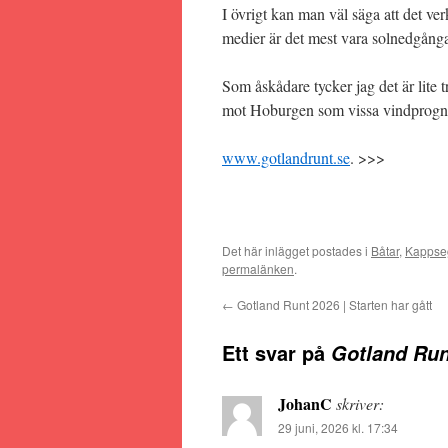
I övrigt kan man väl säga att det ver
medier är det mest vara solnedgånga
Som åskådare tycker jag det är lite 
mot Hoburgen som vissa vindprogno
www.gotlandrunt.se
. >>>
Det här inlägget postades i
Båtar
,
Kappse
permalänken
.
←
Gotland Runt 2026 | Starten har gått
Ett svar på
Gotland Run
JohanC
skriver:
29 juni, 2026 kl. 17:34