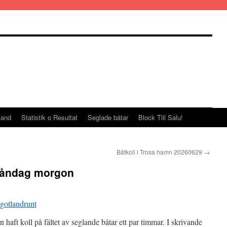
land
Statistik o Resultat
Seglade båtar
Block Till Salu!
Båtkoll i Trosa hamn 20260629
→
Måndag morgon
haft koll på fältet av seglande båtar ett par timmar. I skrivande