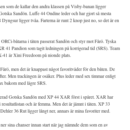
n som de kallar den andra klassen på Visby-banan ligger
 Gotska Sandön. Luffe 44 Ondine leder och har gjort så mesta
8 Dyngsur ligger tvåa. Farterna är runt 2 knop just no, so det är en
 ORCi-båtarna i täten passerat Sandön och styr mot Fårö. Tyska
 XR 41 Pandion som tagit ledningen på korrigerad tid (SRS). Team
 X-41 är Xini Freedoom på nionde plats.
 Fårö, men det är knappast något favoritväder för den båten. De
efter. Men trackingen är osäker. Plus leder med sex timmar enligt
trax bakom med lägre SRS.
serad Gotska Sandön med XP 44 XAR först i spåret. XAR har
i resultatlistan och är femma. Men det är jämnt i täten. XP 33
Dehler 36 Rut ligger långt ner, annars är mina favoriter med.
er sina chanser innan start när jag nämnde dem som en av