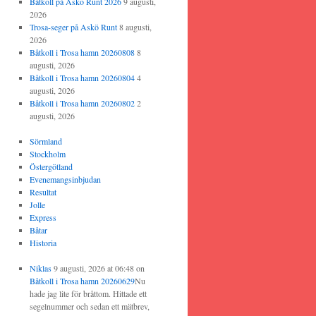
Båtkoll på Askö Runt 2026
9 augusti,
2026
Trosa-seger på Askö Runt
8 augusti,
2026
Båtkoll i Trosa hamn 20260808
8
augusti, 2026
Båtkoll i Trosa hamn 20260804
4
augusti, 2026
Båtkoll i Trosa hamn 20260802
2
augusti, 2026
Sörmland
Stockholm
Östergötland
Evenemangsinbjudan
Resultat
Jolle
Express
Båtar
Historia
Niklas
9 augusti, 2026 at 06:48
on
Båtkoll i Trosa hamn 20260629
Nu
hade jag lite för bråttom. Hittade ett
segelnummer och sedan ett mätbrev,