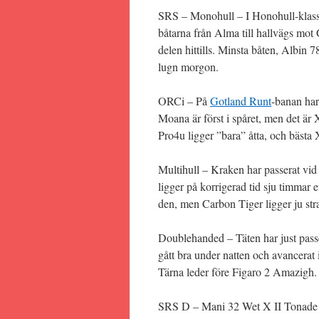
SRS – Monohull – I Honohull-klasse
båtarna från Alma till hallvägs mot
delen hittills. Minsta båten, Albin 7
lugn morgon.
ORCi – På
Gotland Runt
-banan har
Moana är först i spåret, men det är
Pro4u ligger ”bara” åtta, och bästa
Multihull – Kraken har passerat vid
ligger på korrigerad tid sju timmar 
den, men Carbon Tiger ligger ju s
Doublehanded – Täten har just pas
gått bra under natten och avancerat 
Tärna leder före Figaro 2 Amazigh. 
SRS D – Mani 32 Wet X II Tonade n