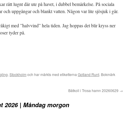
kar rätt lugnt där ute på havet, i dubbel bemärkelse. På sociala
r och uppgångar och blankt vatten. Någon var lite sjösjuk i går.
tråkigt med ”halvvind” hela tiden. Jag hoppas det blir kryss ner
ser tyder på.
gling
,
Stockholm
och har märkts med etiketterna
Gotland Runt
. Bokmärk
Båtkoll i Trosa hamn 20260629
→
t 2026 | Måndag morgon