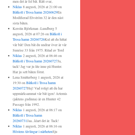
men det är fel båt. Rätt svar,
Niklas
8 augusti, 2026 at 21:00
on
Båtkoll i Trosa hamn 20260629
En
Modifierad Elvström 32 är den näst
sista båten.
Kerstin Björkman -Lundberg
5
augusti, 2026 at 07:26
on
Båtkoll i
Trosa hamn 20260726
Kul att du hittat
vår båt! Den båt du undrar över är vår
Sunrise 33 från 1975. Ritad av Tord
Niklas
2 augusti, 2026 at 06:46
on
Båtkoll i Trosa hamn 20260727
Ja,
tack! Jag var ju lite inne på Hunter.
Har ju sett båten förut.
Lena Smitterberg
1 augusti, 2026 at
19:30
on
Båtkoll i Trosa hamn
20260727
Hej! Vad roligt att du har
uppmärksammat vår båt igen! Artemis
(jaktens gudinna) är en Hunter 42
Passage från 1992.
Niklas
1 augusti, 2026 at 06:17
on
Båtkoll i Trosa hamn
20260731
Jaa...klart det är. Tack!
Niklas
1 augusti, 2026 at 06:16
on
Höstens tävlingar i närheten
Sju