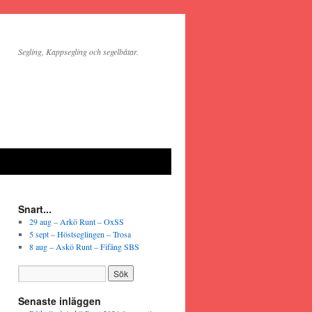
Segling, Kappsegling och segelbåtar.
Snart...
29 aug – Arkö Runt – OxSS
5 sept – Höstseglingen – Trosa
8 aug – Askö Runt – Fifång SBS
Senaste inläggen