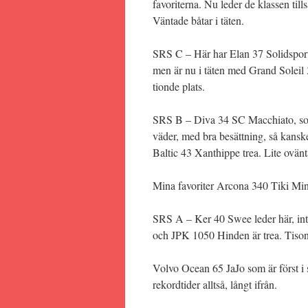
favoriterna. Nu leder de klassen t
Väntade båtar i täten.
SRS C – Här har Elan 37 Solidsport 
men är nu i täten med Grand Soleil 3
tionde plats.
SRS B – Diva 34 SC Macchiato, som 
väder, med bra besättning, så kanske
Baltic 43 Xanthippe trea. Lite ovänt
Mina favoriter Arcona 340 Tiki Mino
SRS A – Ker 40 Swee leder här, inte
och JPK 1050 Hinden är trea. Tison 
Volvo Ocean 65 JaJo som är först i 
rekordtider alltså, långt ifrån.