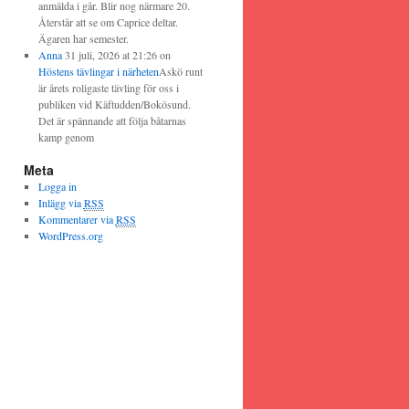
anmälda i går. Blir nog närmare 20.
Återstår att se om Caprice deltar.
Ägaren har semester.
Anna
31 juli, 2026 at 21:26
on
Höstens tävlingar i närheten
Askö runt
är årets roligaste tävling för oss i
publiken vid Käftudden/Bokösund.
Det är spännande att följa båtarnas
kamp genom
Meta
Logga in
Inlägg via
RSS
Kommentarer via
RSS
WordPress.org