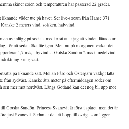
 hemma skiner solen och temperaturen har passerad 22 grader.
t liknande väder ute på havet. Ser live-stream från Hanse 371
 Kanske 2 meters vind, solsken, halvvind.
 men av inlägg på sociala medier så anar jag att vinden lättade ur
tag, för att sedan öka lite igen. Men nu på morgonen verkar det
rapporterar 1,7 m/s, i byvind… Gotska Sandön 2 m/s i medelvind
ndriktning kring väst.
tsätta på liknande sätt. Mellan Fårö och Östergarn väldigt lätta
i lite från sydväst. Kanske åtta meter på eftermiddagen söder om
ch sen mer mot nordväst. Längs Gotland kan det nog bli upp mot
till Gotska Sandön. Princess Svanevit är först i spåret, men det är
öre just Svanevit. Sedan är det ett hopp till övriga som ligger