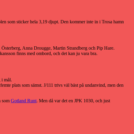
Kölen som sticker hela 3,19 djupt. Den kommer inte in i Trosa hamn
rn Österberg, Anna Drougge, Martin Strandberg och Pip Hare.
kansson finns med ombord, och det kan ju vara bra.
 i mål.
emte plats som sämst. J/111 trivs väl bäst på undanvind, men den
na som
Gotland Runt
. Men då var det en JPK 1030, och just