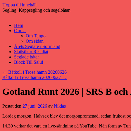
Hoppa till innehåll
Segling, Kappsegling och segelbåtar.
Hem
Om…
Om Tango
Om sidan
Årets Seglare i Sörmland
Statistik o Resultat
Seglade båtar
Block Till Salu!
←
Båtkoll i Trosa hamn 20260626
Båtkoll i Trosa hamn 20260627
→
Gotland Runt 2026 | SRS B och
Postat den
27 juni, 2026
av
Niklas
Lördag morgon. Halvsex blev det morgonpromenad, sedan frukost och h
14.30 verkar det vara en live-sändning på YouTube. Nån form av TuneUp