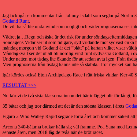
Jag fick igår en kommentar från Johnny Isdahl som seglar på Norlin 
Gotland Runt
.
De vill ha så lite undanvind som möjligt och väderprognoserna ser intr
Vädret ja…Regn och åska är det risk för under söndagseftermiddagen/k
Söndagens Vidar ser ut som tidigare, syd vridande mot sydväst cirka 
måndag morgon vid Gotland är det ”blått” på kartan vilket visar väldigt 
Måndagkväll ser det ut att bli nordlig vind runt sydvästra Gotland, i ö
Under natten mot tisdag lite ökande för att sedan avta igen. Från tisd
Men prognoserna från tisdag känns inte så stabila. Tror mycket kan h
Igår kördes också Eton Archipelago Race i rätt friska vindar. Ker 4
RESULTAT >>>
Nu kör vi de två sista klasserna innan det här inlägget blir för långt, f
35 båtar och jag tror därmed att det är den största klassen i årets
Gotla
Figaro 2 Who Walley Rapid segrade förra året och kommer säkert att var
Arcona 340-båtarna brukar hålla sig väl framme. Poa Sana med Lennar
senaste åren, men 2018 låg de tvåa när de bröt racet.