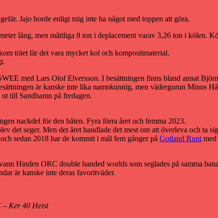
efär. Jajo borde enligt mig inte ha något med toppen att göra.
 meter lång, men måttliga 8 ton i deplacement varav 3,26 ton i kölen. 
akom träet lär det vara mycket kol och kompositmaterial.
t.
är SWEE med Lars Olof Elversson. I besättningen finns bland annat Bjö
 Besättningen är kanske inte lika namnkunnig, men vädergurun Minns Hå
ut till Sandhamn på fredagen.
ingen nackdel för den båten. Fyra förra året och femma 2023.
ev det seger. Men det året handlade det mest om att överleva och ta sig
 och sedan 2018 har de kommit i mål fem gånger på
Gotland Runt
med f
022 vann Hinden ORC double handed worlds som seglades på samma ba
ar är kanske inte deras favoritväder.
E – Ker 40 Heist