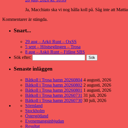
Ja, Macchiato ska vi nog hålla koll på. Såg inte att Matt
Kommentarer är stängda.
Snart...
29 aug – Arkö Runt – OxSS
5 sept – Höstseglingen – Trosa
8 aug – Askö Runt – Fifång SBS
Sök efter:
Senaste inläggen
Båtkoll i Trosa hamn 20260804
4 augusti, 2026
Båtkoll i Trosa hamn 20260802
2 augusti, 2026
Båtkoll i Trosa hamn 20260801
1 augusti, 2026
Båtkoll i Trosa hamn 20260731
31 juli, 2026
Båtkoll i Trosa hamn 20260730
30 juli, 2026
Sörmland
Stockholm
Östergötland
Evenemangsinbjudan
Resultat