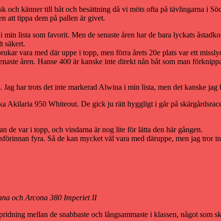
tisk och känner till båt och besättning då vi möts ofta på tävlingarna i S
n att tippa dem på pallen är givet.
 min lista som favorit. Men de senaste åren har de bara lyckats åstad
t säkert.
r vara med där uppe i topp, men förra årets 20e plats var ett missly
enaste åren. Hanse 400 är kanske inte direkt nån båt som man förknippar
. Jag har trots det inte markerad Alwina i min lista, men det kanske jag 
yska Akilaria 950 Whiteout. De gick ju rätt hyggligt i går på skärgårdsr
de var i topp, och vindarna är nog lite för lätta den här gången.
örinnan fyra. Så de kan mycket väl vara med däruppe, men jag tror inte
ana och Arcona 380 Imperiet II
spridning mellan de snabbaste och långsammaste i klassen, något som sk