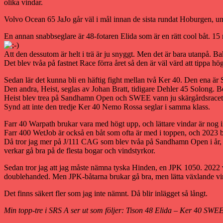
olika vindar.
Volvo Ocean 65 JaJo går väl i mål innan de sista rundat Hoburgen, ung
En annan snabbseglare är 48-fotaren Elida som är en rätt cool båt. 15
Att den dessutom är helt i trä är ju snyggt. Men det är bara utanpå. B
Det blev tvåa på fastnet Race förra året så den är väl värd att tippa hög
Sedan lär det kunna bli en häftig fight mellan två Ker 40. Den ena 
Den andra, Heist, seglas av Johan Bratt, tidigare Dehler 45 Solong.
Heist blev trea på Sandhamn Open och SWEE vann ju skärgårdsracet 
Synd att inte den tredje Ker 40 Nemo Rossa seglar i samma klass.
Farr 40 Warpath brukar vara med högt upp, och lättare vindar är nog 
Farr 400 WetJob är också en båt som ofta är med i toppen, och 2023 bl
Då tror jag mer på J/111 CAG som blev tvåa på Sandhamn Open i år,
verkar gå bra på de flesta bogar och vindstyrkor.
Sedan tror jag att jag måste nämna tyska Hinden, en JPK 1050. 2
doublehanded. Men JPK-båtarna brukar gå bra, men lätta växlande vind
Det finns säkert fler som jag inte nämnt. Då blir inlägget så långt.
Min topp-tre i SRS A ser ut som följer: Tison 48 Elida – Ker 40 SWE