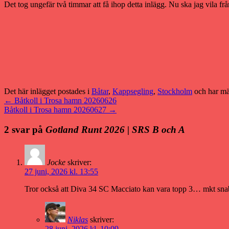
Det tog ungefär två timmar att få ihop detta inlägg. Nu ska jag vila fr
Det här inlägget postades i
Båtar
,
Kappsegling
,
Stockholm
och har mä
←
Båtkoll i Trosa hamn 20260626
Båtkoll i Trosa hamn 20260627
→
2 svar på
Gotland Runt 2026 | SRS B och A
Jocke
skriver:
27 juni, 2026 kl. 13:55
Tror också att Diva 34 SC Macciato kan vara topp 3… mkt snabb 
Niklas
skriver:
28 juni, 2026 kl. 10:09