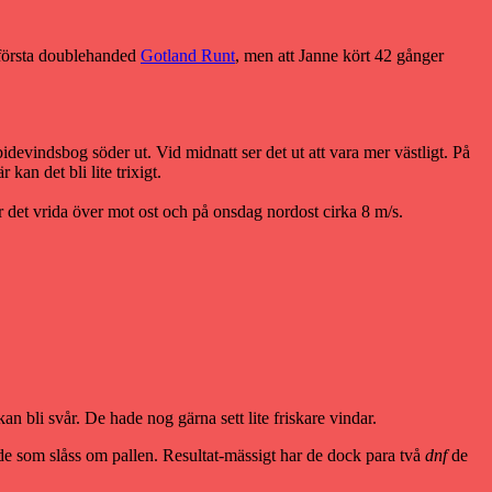
 första doublehanded
Gotland Runt
, men att Janne kört 42 gånger
vindsbog söder ut. Vid midnatt ser det ut att vara mer västligt. På
kan det bli lite trixigt.
r det vrida över mot ost och på onsdag nordost cirka 8 m/s.
 bli svår. De hade nog gärna sett lite friskare vindar.
e som slåss om pallen. Resultat-mässigt har de dock para två
dnf
de