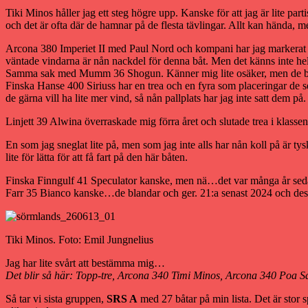
Tiki Minos håller jag ett steg högre upp. Kanske för att jag är lite par
och det är ofta där de hamnar på de flesta tävlingar. Allt kan hända, me
Arcona 380 Imperiet II med Paul Nord och kompani har jag markerat i
väntade vindarna är nån nackdel för denna båt. Men det känns inte hel
Samma sak med Mumm 36 Shogun. Känner mig lite osäker, men de bruka
Finska Hanse 400 Siriuss har en trea och en fyra som placeringar de s
de gärna vill ha lite mer vind, så nån pallplats har jag inte satt dem på.
Linjett 39 Alwina överraskade mig förra året och slutade trea i klassen
En som jag sneglat lite på, men som jag inte alls har nån koll på är t
lite för lätta för att få fart på den här båten.
Finska Finngulf 41 Speculator kanske, men nä…det var många år sedan 
Farr 35 Bianco kanske…de blandar och ger. 21:a senast 2024 och dessf
Tiki Minos. Foto: Emil Jungnelius
Jag har lite svårt att bestämma mig…
Det blir så här: Topp-tre, Arcona 340 Timi Minos, Arcona 340 Poa S
Så tar vi sista gruppen,
SRS A
med 27 båtar på min lista. Det är stor 