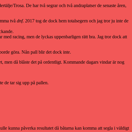
ödertälje/Trosa. De har två segrar och två andraplatser de senaste åren,
komma två
dnf
. 2017 tog de dock hem totalsegern och jag tror ju inte de
ckande.
 med racing, men de lyckas uppenbarligen rätt bra. Jag tror dock att
borde göra. Nån pall blir det dock inte.
acet, men då blåste det på ordentligt. Kommande dagars vindar är nog
 de tar sig upp på pallen.
ulle kunna påverka resultatet då båtarna kan komma att segla i väldigt