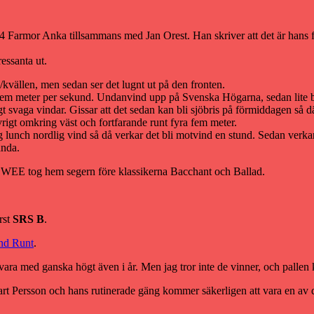
34 Farmor Anka tillsammans med Jan Orest. Han skriver att det är hans
essanta ut.
vällen, men sedan ser det lugnt ut på den fronten.
fem meter per sekund. Undanvind upp på Svenska Högarna, sedan lite bide
svaga vindar. Gissar att det sedan kan bli sjöbris på förmiddagen så där 
vrigt omkring väst och fortfarande runt fyra fem meter.
ag lunch nordlig vind så då verkar det bli motvind en stund. Sedan verka
ända.
0 SWEE tog hem segern före klassikerna Bacchant och Ballad.
örst
SRS B
.
nd Runt
.
a med ganska högt även i år. Men jag tror inte de vinner, och pallen kan
t Persson och hans rutinerade gäng kommer säkerligen att vara en av d