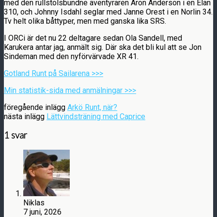
med den rullstolsbundne äventyraren Aron Anderson i en Elan
310, och Johnny Isdahl seglar med Janne Orest i en Norlin 34.
Tv helt olika båttyper, men med ganska lika SRS.
I ORCi är det nu 22 deltagare sedan Ola Sandell, med
Karukera antar jag, anmält sig. Där ska det bli kul att se Jon
Sindeman med den nyförvärvade XR 41.
Gotland Runt på Sailarena >>>
Min statistik-sida med anmälningar >>>
föregående inlägg
Arkö Runt, när?
nästa inlägg
Lättvindsträning med Caprice
1 svar
Niklas
7 juni, 2026