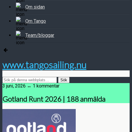
Om sidan
Om Tango
Team/bloggar
www.tangosailing.nu
3 juni, 2026 ↔ 1 kommentar
Gotland Runt 2026 | 188 anmälda