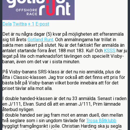
Dela
Twittra
+ 1
E-post
Det är nu några dagar (5) kvar på möjligheten att efteranmäla
sig till årets
Gotland Runt
. Och anmälningarna har trillat in
sakta men säkert på slutet. Nu är det faktiskt fler anmälda än
antalet startande förra året. 188 mot 183. Kul! Och
KSSS
har ju
legat på lite och marknadsfört tävlingen och speciellt Visby-
banan, även om det var i sista minuten.
På Visby-banans SRS-klass är det nu nio anmälda, plus de
åtta i Classic-klassen. Jag tror också att det finns ett pris för
bästa båt på Visby-banan vilket borde innebära att för det
priset tävlar alla mot alla.
I double handed-klassen är det nu 33 anmälda. Senast i raden
en J/111, Elvan. Sund då att en annan J/111, Prim lämnade
återbud nyligen.
I double handed ser jag fram mot en annan duell, den mellan
två seglare som i sin ungdom tävlade för
Trosa Båtklubb
hyggligt framgångsrikt i jolle. Christian Harding ska ju segla