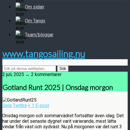
Om sidan
Om Tango
Team/bloggar
www.tangosailing.nu
2 juli, 2025 ↔ 2 kommentarer
Gotland Runt 2025 | Onsdag morgon
Dela
Twittra
+ 1
E-post
Onsdag morgon och sommarvädret fortsätter även idag. Det
har under det senaste dygnet varit varierande, mest lätta
vindar från väst och sydväst. Nu på morgonen var det runt 3