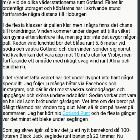
m/s vid de olika väderstationerna runt Gotland. Fältet är
ordentligt utdraget och köbåtarna har i skrivande stund
fortfarande några distans till Hoburgen.
I de flesta klasser är pallen klar, men i några finns det chans
till förändringar. Vinden kommer under dagen att tillta vilket
kan gynna eftersläntrare lite, men jag tror inte det avgör någon
pall. Redan vind lunchtid bör det blåsa runt 5, 6 meter vid
södra och västra Gotland, och den vinden sprider sig norrut.
Vid kvällen kan det vara upp mot 10 m/s utanför Visby, men
fortfarande ett område med riktigt svag vind runt Alma och
Sandhamn.
I det relativt lätta vädret har det under dygnet inte hänt något
speciellt. Jag följer ju många båtar via Facebook och
Instagram, och där är det mest vackra solnedgångar, och
uppgångar och sköna undanvindsbilder. Sedan verkar det vara
en hel del som bröt under gårdagen. Vet inte om det beror på
dåligt tålamod när vinden tog slut. Men så är det på havet på
sommaren. Jag har kört nio
Gotland Runt
och de flesta gånger
var det minst ett bleke under seglingen.
Som jag skrev igår så blev det ju ett nytt banrekord då 100-
fotaren Black Jack seglade runt banan på 22 timmar. Nu