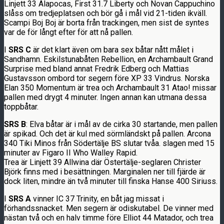
Linjett 33 Alapocas, First 31.7 Liberty och Novan Cappuchino
slåss om tredjeplatsen och bör gå i mål vid 21-tiden ikväll.
Scampi Boj Boj är borta från trackingen, men sist de syntes
var de för långt efter för att nå pallen.
I
SRS C
är det klart även om bara sex båtar nått målet i
Sandhamn. Eskilstunabåten Rebellion, en Archambault Grand
Surprise med bland annat Fredrik Edberg och Mattias
Gustavsson ombord tor segern före XP 33 Vindrus. Norska
Elan 350 Momentum är trea och Archambault 31 Atao! missar
pallen med drygt 4 minuter. Ingen annan kan utmana dessa
toppbåtar.
SRS B
: Elva båtar är i mål av de cirka 30 startande, men pallen
är spikad. Och det är kul med sörmländskt på pallen. Arcona
340 Tiki Minos från Södertälje BS slutar tvåa. slagen med 15
minuter av Figaro II Who Walley Rapid.
Trea är Linjett 39 Allwina där Östertälje-seglaren Christer
Björk finns med i besättningen. Marginalen ner till fjärde är
dock liten, mindre än två minuter till finska Hanse 400 Siriuss.
I
SRS A
vinner IC 37 Trinity, en båt jag missat i
förhandssnacket. Men segern är odiskutabel. De vinner med
nästan två och en halv timme före Elliot 44 Matador, och trea