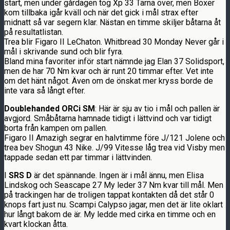
start, men under gårdagen tog Xp 33 Tärna över, men Boxer
kom tillbaka igår kväll och när det gick i mål strax efter
midnatt så var segern klar. Nästan en timme skiljer båtarna åt
på resultatlistan.
Trea blir Figaro II LeChaton. Whitbread 30 Monday Never går i
mål i skrivande sund och blir fyra.
Bland mina favoriter inför start nämnde jag Elan 37 Solidsport,
men de har 70 Nm kvar och är runt 20 timmar efter. Vet inte
om det hänt något. Även om de önskat mer kryss borde de
inte vara så långt efter.
Doublehanded ORCi SM
: Här är sju av tio i mål och pallen är
avgjord. Småbåtarna hamnade tidigt i lättvind och var tidigt
borta från kampen om pallen.
Figaro II Amazigh segrar en halvtimme före J/121 Jolene och
trea bev Shogun 43 Nike. J/99 Vitesse låg trea vid Visby men
tappade sedan ett par timmar i lättvinden.
I
SRS D
är det spännande. Ingen är i mål ännu, men Elisa
Lindskog och Seascape 27 My leder 37 Nm kvar till mål. Men
på trackingen har de troligen tappat kontakten då det står 0
knops fart just nu. Scampi Calypso jagar, men det är lite oklart
hur långt bakom de är. My ledde med cirka en timme och en
kvart klockan åtta.