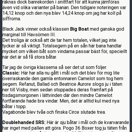
räknas dock banrekorden i snittfart för att kunna jämföras
även vid olika varianter på banan. Den tidigare noteringen var
14,12 knop och den nya blev 14,24 knop om jag har koll på
siffrorna.
Black Jack vinner också klassen
Big Boat
med ganska god
marginal till Havsörnen III.
Det troliga är också att de tar hem totalen, vilket jag inte
tycker är så viktigt. Totalsegern på en sån här bana handlar
mycket om vilken båt som vindarna passar bäst för, speciellt
när det är så få stora båtar.
Tar jag de övriga klasserna så ser det ut som följer.
Classic:
Här har alla nu gått i mål och det blev för mig lite
överraskande den gamla entonnaren Camelot som tog hem
segern. Refanut, Ballad och Beatrice Aurore slogs ju i täten
ner till Visby, men sedan stoppades deras framfart på
tisdagsmorgonen i lättvinden där den mindre Camelot
fortfarande hade bra vindar. Men, det är alltid kul med nya
båtar i topp.
Vagabonde blev tvåa och finska Circe slutade trea.
Doublehanded SRS:
Här är sju båtar i mål och de kvarvarande
har inget med pallen att göra. Pogo 36 Boxer tog ju täten från