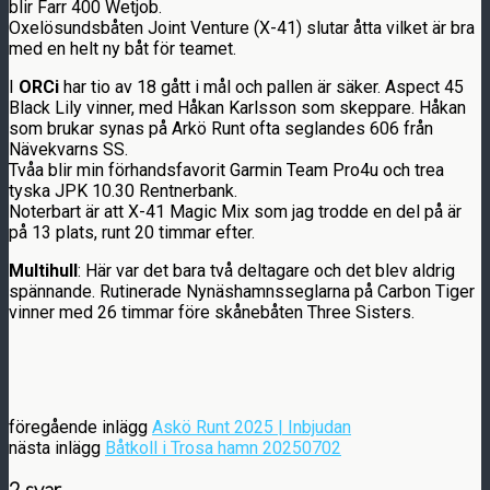
blir Farr 400 Wetjob.
Oxelösundsbåten Joint Venture (X-41) slutar åtta vilket är bra
med en helt ny båt för teamet.
I
ORCi
har tio av 18 gått i mål och pallen är säker. Aspect 45
Black Lily vinner, med Håkan Karlsson som skeppare. Håkan
som brukar synas på Arkö Runt ofta seglandes 606 från
Nävekvarns SS.
Tvåa blir min förhandsfavorit Garmin Team Pro4u och trea
tyska JPK 10.30 Rentnerbank.
Noterbart är att X-41 Magic Mix som jag trodde en del på är
på 13 plats, runt 20 timmar efter.
Multihull
: Här var det bara två deltagare och det blev aldrig
spännande. Rutinerade Nynäshamnsseglarna på Carbon Tiger
vinner med 26 timmar före skånebåten Three Sisters.
föregående inlägg
Askö Runt 2025 | Inbjudan
nästa inlägg
Båtkoll i Trosa hamn 20250702