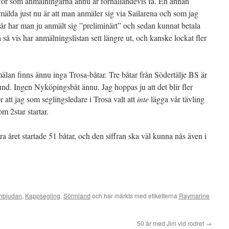
för som anmälningarna ännu är förhållandevis få. En annan
anmälda just nu är att man anmäler sig via Sailarena och som jag
e år har man ju anmält sig ”preliminärt” och sedan kunnat betala
 så vis har anmälningslistan sett längre ut, och kanske lockat fler
lan finns ännu inga Trosa-båtar. Tre båtar från Södertälje BS är
d. Ingen Nyköpingsbåt ännu. Jag hoppas ju att det blir fler
ör att jag som seglingsledare i Trosa valt att
inte
lägga vår tävling
 2star startar.
ra året startade 51 båtar, och den siffran ska väl kunna nås även i
nbjudan
,
Kappsegling
,
Sörmland
och har märkts med etiketterna
Raymarine
50 år med Jim vid rodret
→