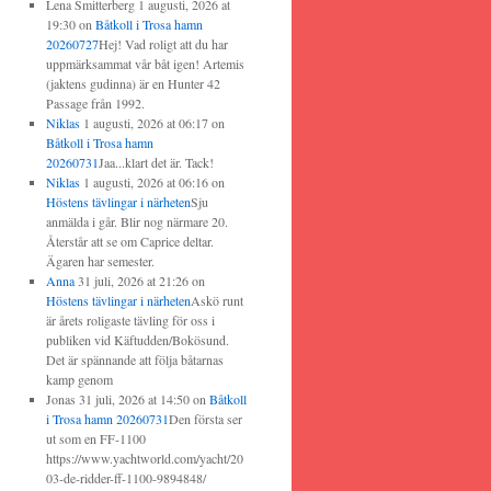
Lena Smitterberg
1 augusti, 2026 at
19:30
on
Båtkoll i Trosa hamn
20260727
Hej! Vad roligt att du har
uppmärksammat vår båt igen! Artemis
(jaktens gudinna) är en Hunter 42
Passage från 1992.
Niklas
1 augusti, 2026 at 06:17
on
Båtkoll i Trosa hamn
20260731
Jaa...klart det är. Tack!
Niklas
1 augusti, 2026 at 06:16
on
Höstens tävlingar i närheten
Sju
anmälda i går. Blir nog närmare 20.
Återstår att se om Caprice deltar.
Ägaren har semester.
Anna
31 juli, 2026 at 21:26
on
Höstens tävlingar i närheten
Askö runt
är årets roligaste tävling för oss i
publiken vid Käftudden/Bokösund.
Det är spännande att följa båtarnas
kamp genom
Jonas
31 juli, 2026 at 14:50
on
Båtkoll
i Trosa hamn 20260731
Den första ser
ut som en FF-1100
https://www.yachtworld.com/yacht/20
03-de-ridder-ff-1100-9894848/