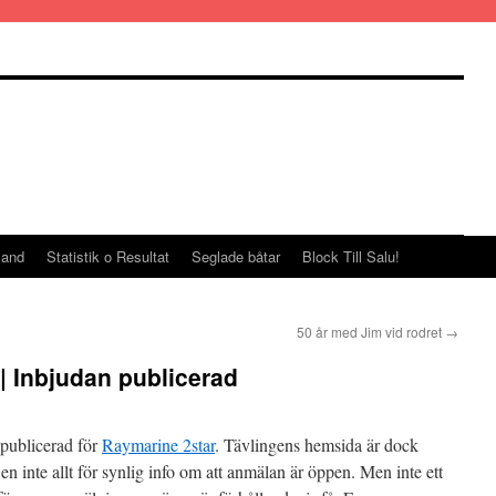
land
Statistik o Resultat
Seglade båtar
Block Till Salu!
50 år med Jim vid rodret
→
| Inbjudan publicerad
 publicerad för
Raymarine 2star
. Tävlingens hemsida är dock
s en inte allt för synlig info om att anmälan är öppen. Men inte ett