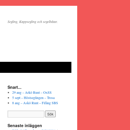
Segling, Kappsegling och segelbåtar.
Snart...
29 aug – Arkö Runt – OxSS
5 sept – Höstseglingen – Trosa
8 aug – Askö Runt – Fifång SBS
Senaste inläggen