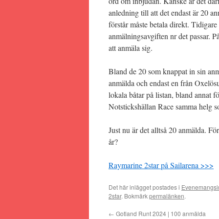
ord om inbjudan. Kanske är det där
anledning till att det endast är 20 
förstår måste betala direkt. Tidigar
anmälningsavgiften nr det passar. På
att anmäla sig.
Bland de 20 som knappat in sin anmä
anmälda och endast en från Oxelösun
lokala båtar på listan, bland annat f
Notstickshällan Race samma helg som
Just nu är det alltså 20 anmälda. För
år?
Raymarine 2star på Sailarena >>>
Det här inlägget postades i
Evenemangsi
2star
. Bokmärk
permalänken
.
←
Gotland Runt 2024 | 100 anmälda