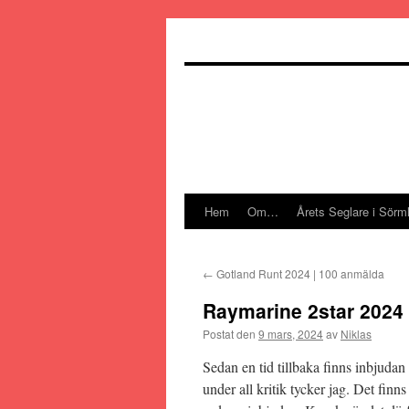
Hoppa
till
innehåll
Hem
Om…
Årets Seglare i Sörm
←
Gotland Runt 2024 | 100 anmälda
Raymarine 2star 2024 
Postat den
9 mars, 2024
av
Niklas
Sedan en tid tillbaka finns inbjudan
under all kritik tycker jag. Det finn