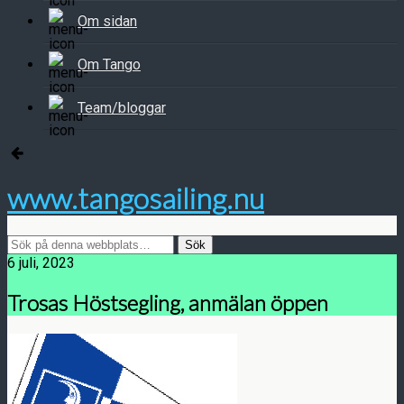
Om sidan
Om Tango
Team/bloggar
www.tangosailing.nu
6 juli, 2023
Trosas Höstsegling, anmälan öppen