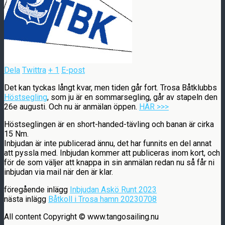
Dela
Twittra
+ 1
E-post
Det kan tyckas långt kvar, men tiden går fort. Trosa Båtklubbs
Höstsegling
, som ju är en sommarsegling, går av stapeln den
26e augusti. Och nu är anmälan öppen.
HÄR >>>
Höstseglingen är en short-handed-tävling och banan är cirka
15 Nm.
Inbjudan är inte publicerad ännu, det har funnits en del annat
att pyssla med. Inbjudan kommer att publiceras inom kort, och
för de som väljer att knappa in sin anmälan redan nu så får ni
inbjudan via mail när den är klar.
föregående inlägg
Inbjudan Askö Runt 2023
nästa inlägg
Båtkoll i Trosa hamn 20230708
All content Copyright © www.tangosailing.nu