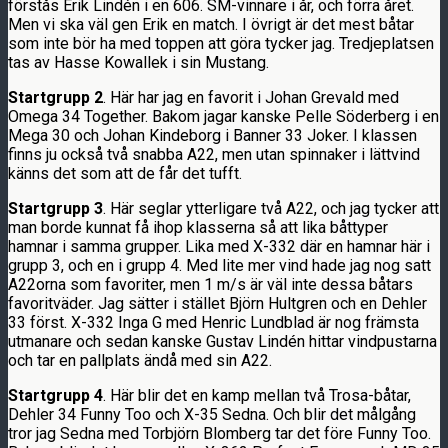
förstås Erik Lindén i en 606. SM-vinnare i år, och förra året.
Men vi ska väl gen Erik en match. I övrigt är det mest båtar
som inte bör ha med toppen att göra tycker jag. Tredjeplatsen
tas av Hasse Kowallek i sin Mustang.
Startgrupp 2
. Här har jag en favorit i Johan Grevald med
Omega 34 Together. Bakom jagar kanske Pelle Söderberg i en
Mega 30 och Johan Kindeborg i Banner 33 Joker. I klassen
finns ju också två snabba A22, men utan spinnaker i lättvind
känns det som att de får det tufft.
Startgrupp 3
. Här seglar ytterligare två A22, och jag tycker att
man borde kunnat få ihop klasserna så att lika båttyper
hamnar i samma grupper. Lika med X-332 där en hamnar här i
grupp 3, och en i grupp 4. Med lite mer vind hade jag nog satt
A22orna som favoriter, men 1 m/s är väl inte dessa båtars
favoritväder. Jag sätter i stället Björn Hultgren och en Dehler
33 först. X-332 Inga G med Henric Lundblad är nog främsta
utmanare och sedan kanske Gustav Lindén hittar vindpustarna
och tar en pallplats ändå med sin A22.
Startgrupp 4
. Här blir det en kamp mellan två Trosa-båtar,
Dehler 34 Funny Too och X-35 Sedna. Och blir det målgång
tror jag Sedna med Torbjörn Blomberg tar det före Funny Too.