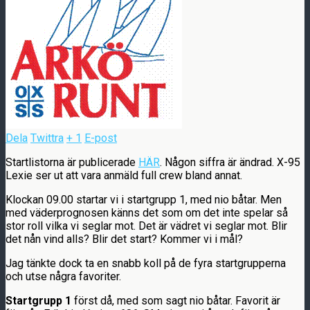
Dela
Twittra
+ 1
E-post
Startlistorna är publicerade
HÄR
. Någon siffra är ändrad. X-95
Lexie ser ut att vara anmäld full crew bland annat.
Klockan 09.00 startar vi i startgrupp 1, med nio båtar. Men
med väderprognosen känns det som om det inte spelar så
stor roll vilka vi seglar mot. Det är vädret vi seglar mot. Blir
det nån vind alls? Blir det start? Kommer vi i mål?
Jag tänkte dock ta en snabb koll på de fyra startgrupperna
och utse några favoriter.
Startgrupp 1
först då, med som sagt nio båtar. Favorit är