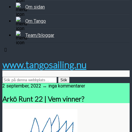
Om sidan
Om Tango
Team/bloggar
www.tangosailing.nu
2 september, 2022 ↔ inga kommentarer
Arkö Runt 22 | Vem vinner?