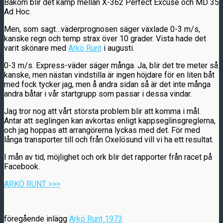
Bakom blir det kamp mellan X-362 Perfect Excuse och MD 35
Ad Hoc.
Men, som sagt…väderprognosen säger växlade 0-3 m/s,
kanske regn och temp strax över 10 grader. Vista hade det
varit skönare med
Arkö Runt
i augusti.
0-3 m/s. Express-väder säger många. Ja, blir det tre meter så
kanske, men nästan vindstilla är ingen höjdare för en liten båt
med fock tycker jag, men å andra sidan så är det inte många
andra båtar i vår startgrupp som passar i dessa vindar.
Jag tror nog att vårt största problem blir att komma i mål.
Antar att seglingen kan avkortas enligt kappseglinsgreglerna,
och jag hoppas att arrangörerna lyckas med det. För med
långa transporter till och från Oxelösund vill vi ha ett resultat.
I mån av tid, möjlighet och ork blir det rapporter från racet på
Facebook.
ARKÖ RUNT >>>
föregående inlägg
Arkö Runt 1973