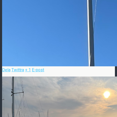
Dela
Twittra
+ 1
E-post