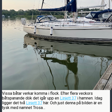
Vissa båtar verkar komma i flock. Efter flera veckors
båtspanande dök det igår upp en
Linjett 37
i hamnen. Idag
ligger det två
Linjett 37
här. Och just denna på bilden är en
tysk med namnet Trosa…