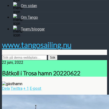
Om sidan
Om Tango
Team/bloggar
www.tangosailing.nu
22 juni, 2022
Båtkoll i Trosa hamn 20220622
Dela
Twittra
+ 1
E-post