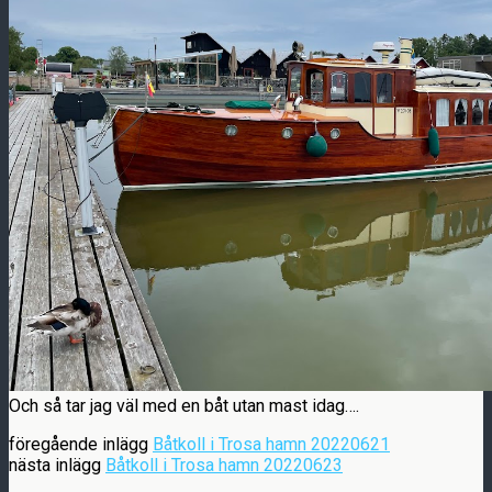
Och så tar jag väl med en båt utan mast idag….
föregående inlägg
Båtkoll i Trosa hamn 20220621
nästa inlägg
Båtkoll i Trosa hamn 20220623