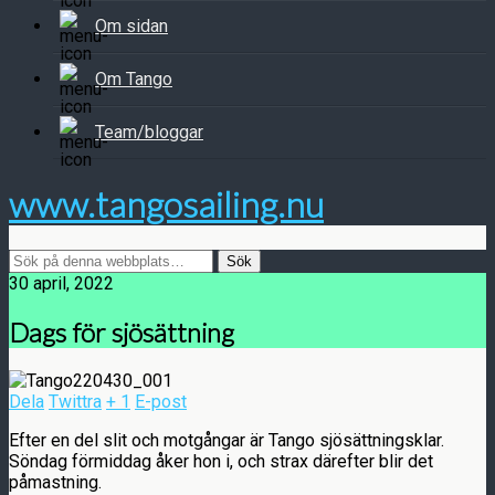
Om sidan
Om Tango
Team/bloggar
www.tangosailing.nu
30 april, 2022
Dags för sjösättning
Dela
Twittra
+ 1
E-post
Efter en del slit och motgångar är Tango sjösättningsklar.
Söndag förmiddag åker hon i, och strax därefter blir det
påmastning.