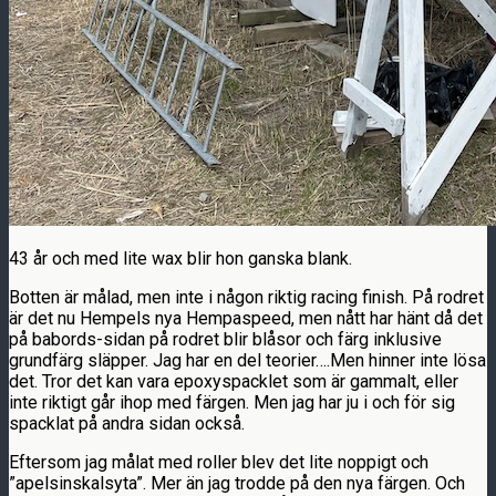
43 år och med lite wax blir hon ganska blank.
Botten är målad, men inte i någon riktig racing finish. På rodret
är det nu Hempels nya Hempaspeed, men nått har hänt då det
på babords-sidan på rodret blir blåsor och färg inklusive
grundfärg släpper. Jag har en del teorier….Men hinner inte lösa
det. Tror det kan vara epoxyspacklet som är gammalt, eller
inte riktigt går ihop med färgen. Men jag har ju i och för sig
spacklat på andra sidan också.
Eftersom jag målat med roller blev det lite noppigt och
”apelsinskalsyta”. Mer än jag trodde på den nya färgen. Och