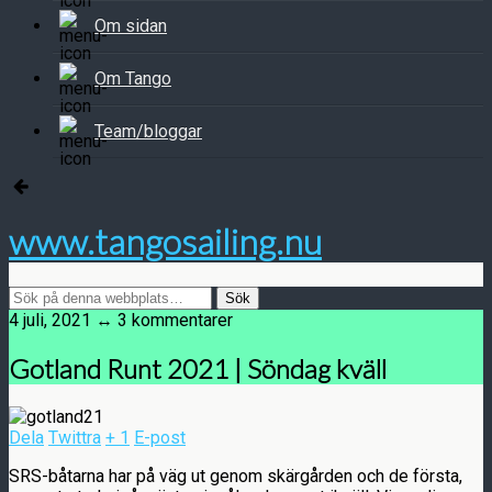
Om sidan
Om Tango
Team/bloggar
www.tangosailing.nu
4 juli, 2021 ↔ 3 kommentarer
Gotland Runt 2021 | Söndag kväll
Dela
Twittra
+ 1
E-post
SRS-båtarna har på väg ut genom skärgården och de första,