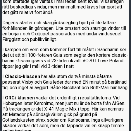
som startade igår väntas i mål redan sent ikväll. Visserligen
rätt beskedliga vindar, men minimalt med kryss har gjort att
det gått relativt fort ändå.
Dagens starter och skärgårdssegling bjöd på lite lättare
förhållanden än gårdagen. Lite omstart och snurriga vindar till
en början, och Oxdjupet passerades med undanvindssegel.
Färgglatt och publikvänligt.
I kampen om vem som kommer fört till målet i Sandhamn ser
det ut att bli 100-fotaren Gaia som seglar den kortare classic-
banan. Gissningsvis vid 23-tiden ikväll. VO70 I Love Poland
tippar jag går i mål vid 3-tiden i natt.
I
Classic-klassen
har alla utom de två minsta båtarna
passerat Visby och Gaia leder där med EN minut på beräknad
tid, och inget är avgjort. Både Bacchant och Britt-Mari har häng.
I
ORCi-klassen
växlar det ordentligt i resultatlistorna. Vid
Hoburgen leter Keronimo, men just nu är de borta från AISen.
På trackingen är det X-41 Magic Mix i topp. Här kan nämnas
att Matador på söndagkvällen gick på grund på
Gotlandskusten strax söder om Karlsöarna. Inga allvarligare
skador verkar det som, men de tappade väl en knapp timme