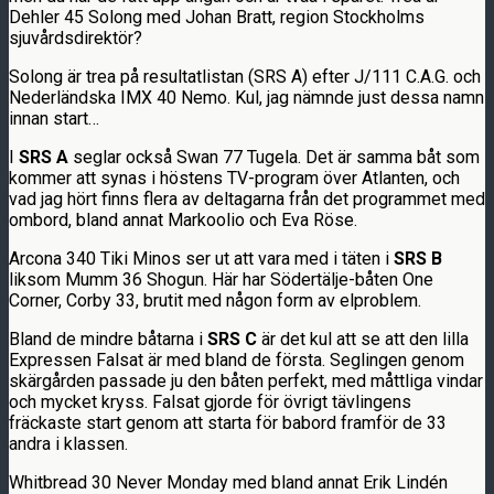
Dehler 45 Solong med Johan Bratt, region Stockholms
sjuvårdsdirektör?
Solong är trea på resultatlistan (SRS A) efter J/111 C.A.G. och
Nederländska IMX 40 Nemo. Kul, jag nämnde just dessa namn
innan start…
I
SRS A
seglar också Swan 77 Tugela. Det är samma båt som
kommer att synas i höstens TV-program över Atlanten, och
vad jag hört finns flera av deltagarna från det programmet med
ombord, bland annat Markoolio och Eva Röse.
Arcona 340 Tiki Minos ser ut att vara med i täten i
SRS B
liksom Mumm 36 Shogun. Här har Södertälje-båten One
Corner, Corby 33, brutit med någon form av elproblem.
Bland de mindre båtarna i
SRS C
är det kul att se att den lilla
Expressen Falsat är med bland de första. Seglingen genom
skärgården passade ju den båten perfekt, med måttliga vindar
och mycket kryss. Falsat gjorde för övrigt tävlingens
fräckaste start genom att starta för babord framför de 33
andra i klassen.
Whitbread 30 Never Monday med bland annat Erik Lindén