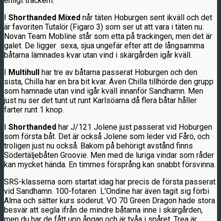
enligt trackern.
I
Shorthanded Mixed
når täten Hoburgen sent ikväll och det
är favoriten Tutalör (Figaro 3) som ser ut att vara i täten nu.
Novan Team Mobline står som etta på trackingen, men det är
galet. De ligger sexa, sjua ungefär efter att de långsamma
båtarna lämnades kvar utan vind i skärgården igår kväll.
I
Multihull
har tre av båtarna passerat Hoburgen och den
sista, Chilla har en bra bit kvar. Även Chilla tillhörde den grupp
som hamnade utan vind igår kväll innanför Sandhamn. Men
just nu ser det tunt ut runt Karlsöarna då flera båtar håller
farter runt 1 knop.
I
Shorthanded
har J/121 Jolene just passerat vid Hoburgen
som första båt. Det är också Jolene som leder vid Fårö, och
troligen just nu också. Bakom på behörigt avstånd finns
Södertäljebåten Groovie. Men med de luriga vindar som råder
kan mycket hända. En timmes försprång kan snabbt försvinna.
SRS-klasserna som startat idag har precis de första passerat
vid Sandhamn. 100-fotaren L’Ondine har även tagit sig förbi
Alma och sätter kurs söderut. VO 70 Green Dragon hade stora
besvär att segla ifrån de mindre båtarna inne i skärgården,
men du har de fått upp ångan och är tvåa i spåret. Trea är