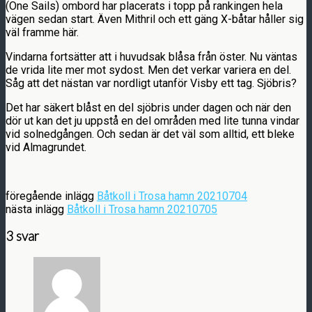
(One Sails) ombord har placerats i topp på rankingen hela
vägen sedan start. Även Mithril och ett gäng X-båtar håller sig
väl framme här.
Vindarna fortsätter att i huvudsak blåsa från öster. Nu väntas
de vrida lite mer mot sydost. Men det verkar variera en del.
Såg att det nästan var nordligt utanför Visby ett tag. Sjöbris?
Det har säkert blåst en del sjöbris under dagen och när den
dör ut kan det ju uppstå en del områden med lite tunna vindar
vid solnedgången. Och sedan är det väl som alltid, ett bleke
vid Almagrundet.
föregående inlägg
Båtkoll i Trosa hamn 20210704
nästa inlägg
Båtkoll i Trosa hamn 20210705
3 svar