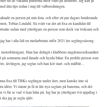
ner till de vakanta platserna inför valet på årsmötet. Jag kan ju
 med åtta tips redan i maj till valberedningen.
taktade en person på min lista, och efter ett par dagars funderande
onen, Tobias Lindahl. Så svårt var det att fixa en kandidat till
rtsatte sedan med ytterligare en person som dock var tveksam och
jag har i alla fall en medarbetare inför 2021 års seglingssäsong.
ad motorbåtsägare. Han har deltagit i klubbens ungdomsverksamhet
del på somrarna med lånade och hyrda båtar. En perfekt person som
t före, tävlingen, jag seglar och han kör start- och målbåt…
na fixa till TBKs seglingar under året, men kanske inte så
ra idéer. Vi måste ju få in lite nya seglare på banorna, och det
 vi får se vad vi kan hitta på. Jag har ju ytterligare två uppdrag i
ska jag ju segla själv.