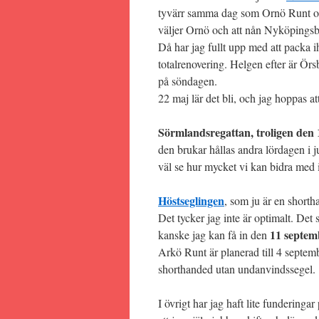
tyvärr samma dag som Ornö Runt och
väljer Ornö och att nån Nyköpingsb
Då har jag fullt upp med att packa
totalrenovering. Helgen efter är Ör
på söndagen.
22 maj lär det bli, och jag hoppas att
Sörmlandsregattan, troligen den 
den brukar hållas andra lördagen i 
väl se hur mycket vi kan bidra med 
Höstseglingen
, som ju är en shorth
Det tycker jag inte är optimalt. Det 
11 septem
kanske jag kan få in den
Arkö Runt är planerad till 4 septem
shorthanded utan undanvindssegel.
I övrigt har jag haft lite funderinga