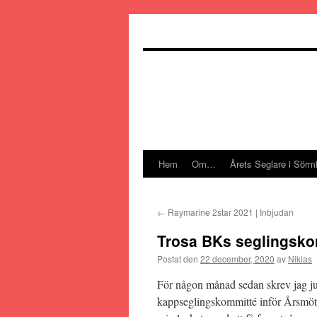
Hoppa
till
innehåll
Hem
Om…
Årets Seglare i Sörm
←
Raymarine 2star 2021 | Inbjudan
Trosa BKs seglingsko
Postat den
22 december, 2020
av
Niklas
För någon månad sedan skrev jag ju 
kappseglingskommitté inför Årsmöt