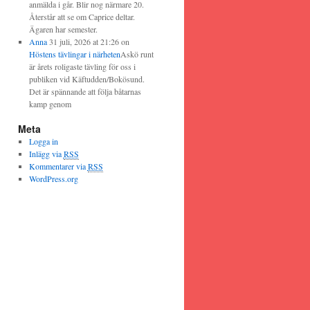
anmälda i går. Blir nog närmare 20.
Återstår att se om Caprice deltar.
Ägaren har semester.
Anna
31 juli, 2026 at 21:26
on
Höstens tävlingar i närheten
Askö runt
är årets roligaste tävling för oss i
publiken vid Käftudden/Bokösund.
Det är spännande att följa båtarnas
kamp genom
Meta
Logga in
Inlägg via
RSS
Kommentarer via
RSS
WordPress.org