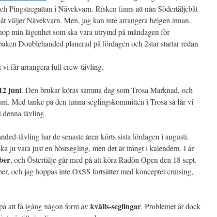
 Pingstregattan i Nävekvarn. Risken finns att nån Södertäljebåt
åt väljer Nävekvarn. Men, jag kan inte arrangera helgen innan.
 ihop min lägenhet som ska vara utrymd på måndagen för
sbaken Doublehanded planerad på lördagen och 2star startar redan
 vi får arrangera full crew-tävling.
12 juni
. Den brukar köras samma dag som Trosa Marknad, och
juni. Med tanke på den tunna seglingskommittén i Trosa så får vi
i denna tävling.
anded-tävling har de senaste åren körts sista lördagen i augusti.
ska ju vara just en höstsegling, men det är trångt i kalendern. I år
ber
, och Östertälje går med på att köra Radön Open den 18 sept.
ber, och jag hoppas inte OxSS fortsätter med konceptet cruising,
kvälls-seglingar
r på att få igång någon form av
. Problemet är dock