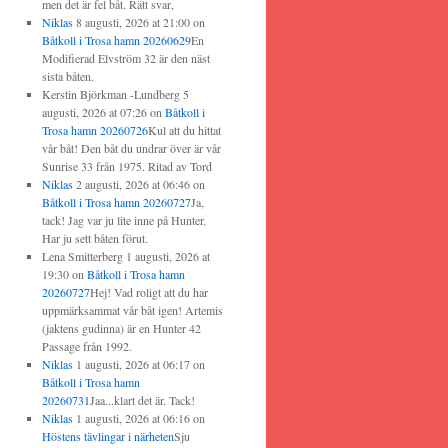
men det är fel båt. Rätt svar,
Niklas
8 augusti, 2026 at 21:00
on
Båtkoll i Trosa hamn 20260629
En
Modifierad Elvström 32 är den näst
sista båten.
Kerstin Björkman -Lundberg
5
augusti, 2026 at 07:26
on
Båtkoll i
Trosa hamn 20260726
Kul att du hittat
vår båt! Den båt du undrar över är vår
Sunrise 33 från 1975. Ritad av Tord
Niklas
2 augusti, 2026 at 06:46
on
Båtkoll i Trosa hamn 20260727
Ja,
tack! Jag var ju lite inne på Hunter.
Har ju sett båten förut.
Lena Smitterberg
1 augusti, 2026 at
19:30
on
Båtkoll i Trosa hamn
20260727
Hej! Vad roligt att du har
uppmärksammat vår båt igen! Artemis
(jaktens gudinna) är en Hunter 42
Passage från 1992.
Niklas
1 augusti, 2026 at 06:17
on
Båtkoll i Trosa hamn
20260731
Jaa...klart det är. Tack!
Niklas
1 augusti, 2026 at 06:16
on
Höstens tävlingar i närheten
Sju