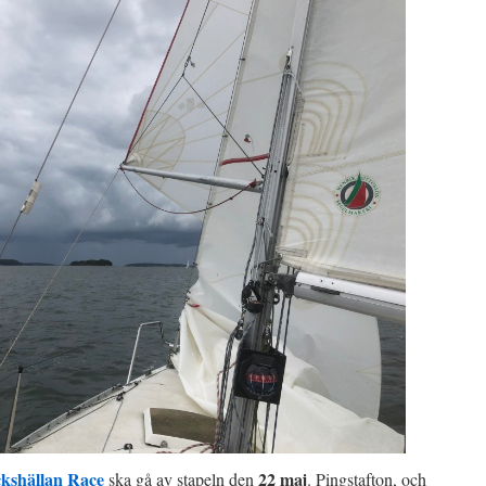
ckshällan Race
22 maj
ska gå av stapeln den
. Pingstafton, och