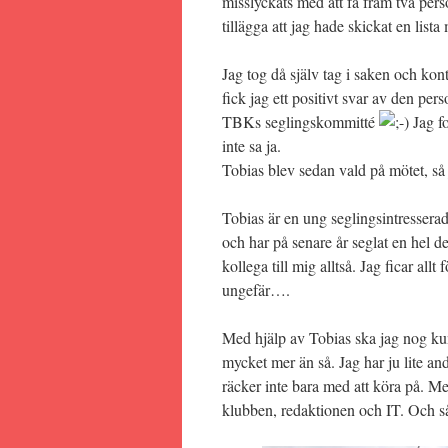
misslyckats med att få fram två perso
tillägga att jag hade skickat en lista
Jag tog då själv tag i saken och kon
fick jag ett positivt svar av den pers
TBKs seglingskommitté
Jag fo
inte sa ja.
Tobias blev sedan vald på mötet, så 
Tobias är en ung seglingsintresser
och har på senare år seglat en hel 
kollega till mig alltså. Jag ficar all
ungefär….
Med hjälp av Tobias ska jag nog kun
mycket mer än så. Jag har ju lite and
räcker inte bara med att köra på. Men
klubben, redaktionen och IT. Och så 