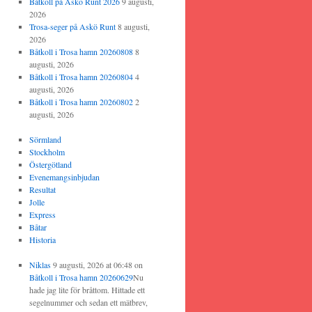
Båtkoll på Askö Runt 2026
9 augusti,
2026
Trosa-seger på Askö Runt
8 augusti,
2026
Båtkoll i Trosa hamn 20260808
8
augusti, 2026
Båtkoll i Trosa hamn 20260804
4
augusti, 2026
Båtkoll i Trosa hamn 20260802
2
augusti, 2026
Sörmland
Stockholm
Östergötland
Evenemangsinbjudan
Resultat
Jolle
Express
Båtar
Historia
Niklas
9 augusti, 2026 at 06:48
on
Båtkoll i Trosa hamn 20260629
Nu
hade jag lite för bråttom. Hittade ett
segelnummer och sedan ett mätbrev,