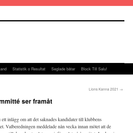
land
Statistik o Resultat
Seglade båtar
Block Till Salu!
Lions Kanna 2021
→
mmitté ser framåt
ett inlägg om att det saknades kandidater till klubbens
et. Valberedningen meddelade nån vecka innan mötet att de