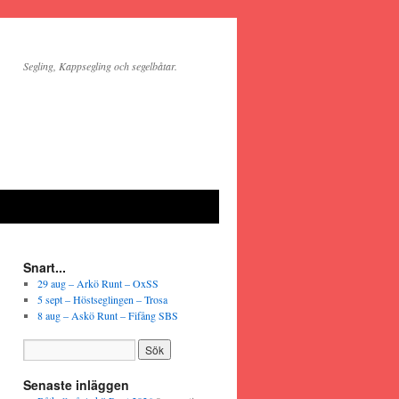
Segling, Kappsegling och segelbåtar.
Snart...
29 aug – Arkö Runt – OxSS
5 sept – Höstseglingen – Trosa
8 aug – Askö Runt – Fifång SBS
Senaste inläggen