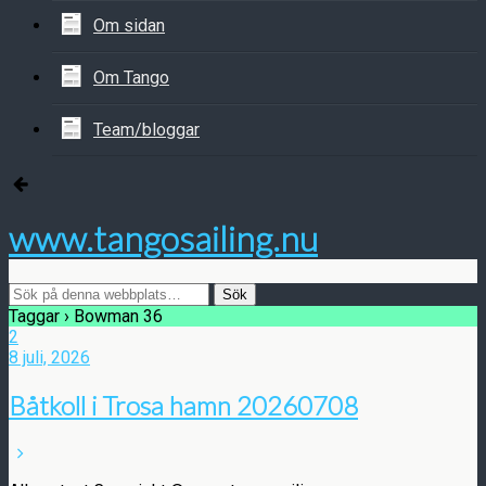
Om sidan
Om Tango
Team/bloggar
www.tangosailing.nu
Taggar › Bowman 36
2
8 juli, 2026
Båtkoll i Trosa hamn 20260708