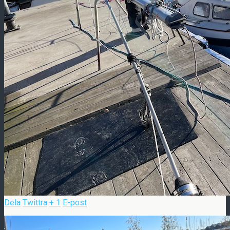
Dela
Twittra
+ 1
E-post