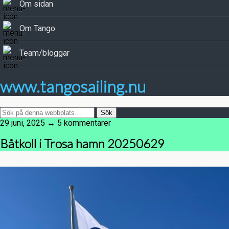
Om sidan
Om Tango
Team/bloggar
www.tangosailing.nu
29 juni, 2025 ↔ 5 kommentarer
Båtkoll i Trosa hamn 20250629