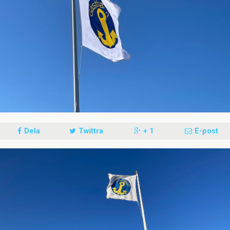
Dela
Twittra
+ 1
E-post