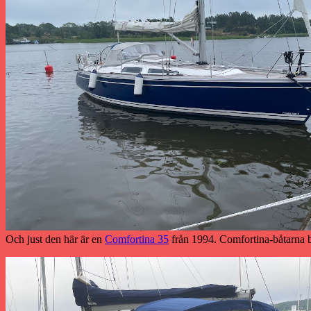
Och just den här är en
Comfortina 35
från 1994. Comfortina-båtarna b