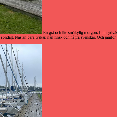
En grå och lite småkylig morgon. Lätt sydväs
n söndag. Nästan bara tyskar, nån finsk och några svenskar. Och jämför j