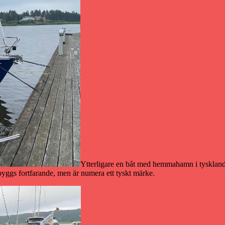
Ytterligare en båt med hemmahamn i tyskland, 
yggs fortfarande, men är numera ett tyskt märke.