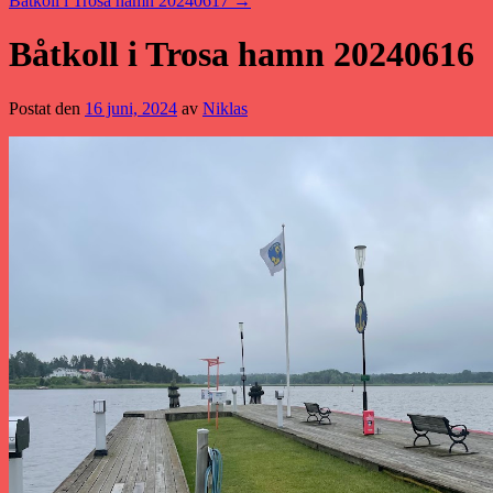
Båtkoll i Trosa hamn 20240617
→
Båtkoll i Trosa hamn 20240616
Postat den
16 juni, 2024
av
Niklas