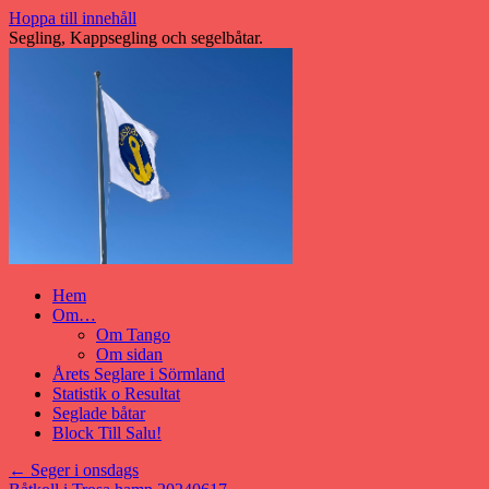
Hoppa till innehåll
Segling, Kappsegling och segelbåtar.
Hem
Om…
Om Tango
Om sidan
Årets Seglare i Sörmland
Statistik o Resultat
Seglade båtar
Block Till Salu!
←
Seger i onsdags