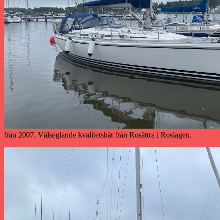
från 2007. Välseglande kvalitetsbåt från Rosättra i Roslagen.