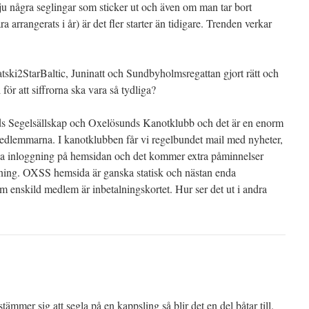
r ju några seglingar som sticker ut och även om man tar bort
arrangerats i år) är det fler starter än tidigare. Trenden verkar
ski2StarBaltic, Juninatt och Sundbyholmsregattan gjort rätt och
för att siffrorna ska vara så tydliga?
s Segelsällskap och Oxelösunds Kanotklubb och det är en enorm
l medlemmarna. I kanotklubben får vi regelbundet mail med nyheter,
via inloggning på hemsidan och det kommer extra påminnelser
ädning. OXSS hemsida är ganska statisk och nästan enda
om enskild medlem är inbetalningskortet. Hur ser det ut i andra
ämmer sig att segla på en kappsling så blir det en del båtar till.