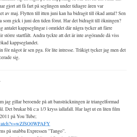
r gjort att få fart på seglingen under tidiagre åren var
 av maj. Flytten till itten juni kan ha bidragit till ökad antal? Sen
 som gick i juni den tiden förut. Har det bidragit till ökningen?
g antalet kappseglingar i området där några tycker att färre
ir större startfält. Andra tyckte att det är inte avgörande då viss
l ökad kappseglandet.
 för något år sen pga. för lite intresse. Tråkigt tycker jag men det
cerade sig.
:
m jag gillar beroende på att bansträckningen är triangelformad
. Det brukar bli c:a 1/3 kryss iallafall. Har lagt ut en liten film
 2011 på You Tube;
m/watch?v=wZfSO0WPAFY
vens på snabba Expressen ”Tango”.