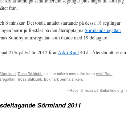
r kollat samtliga sanktionerade seglingar plus några till som jag
nätet från.
och 6 minskar. Det totala antalet startande på dessa 18 seglingar
ingen beror ju förståss på den återupptagna
Sörmlandsregattan
rnas Sundbyholmsregattan som ökade med 19 deltagare.
ppat 27% på två år. 2012 firar
Arkö Runt
40 år. Återstår att se om
Sörmland
,
Trosa Båtklubb
och har märkts med etiketterna
Arkö Runt
,
sregattan
,
Trosa Båtklubb
. Bokmärk
permalänken
.
• Race till Trosa på Sailonline.org
→
gsdeltagande Sörmland 2011