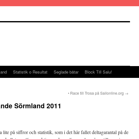
land
Statistik o Resultat
Seglade båtar
Block Till Salu!
• Race till Trosa på Sailonline.org
→
ande Sörmland 2011
lite på siffror och statistik, som i det här fallet deltagarantal på de