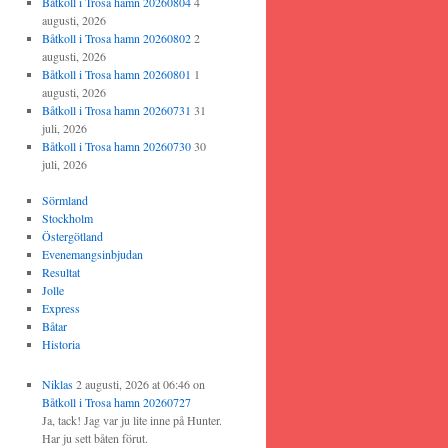
Båtkoll i Trosa hamn 20260804
4
augusti, 2026
Båtkoll i Trosa hamn 20260802
2
augusti, 2026
Båtkoll i Trosa hamn 20260801
1
augusti, 2026
Båtkoll i Trosa hamn 20260731
31
juli, 2026
Båtkoll i Trosa hamn 20260730
30
juli, 2026
Sörmland
Stockholm
Östergötland
Evenemangsinbjudan
Resultat
Jolle
Express
Båtar
Historia
Niklas
2 augusti, 2026 at 06:46
on
Båtkoll i Trosa hamn 20260727
Ja, tack! Jag var ju lite inne på Hunter.
Har ju sett båten förut.