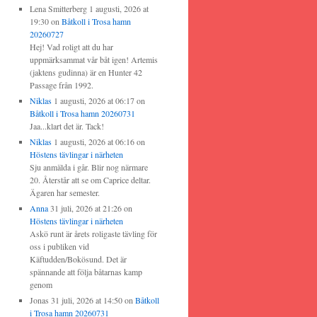
Lena Smitterberg
1 augusti, 2026 at
19:30
on
Båtkoll i Trosa hamn
20260727
Hej! Vad roligt att du har
uppmärksammat vår båt igen! Artemis
(jaktens gudinna) är en Hunter 42
Passage från 1992.
Niklas
1 augusti, 2026 at 06:17
on
Båtkoll i Trosa hamn 20260731
Jaa...klart det är. Tack!
Niklas
1 augusti, 2026 at 06:16
on
Höstens tävlingar i närheten
Sju anmälda i går. Blir nog närmare
20. Återstår att se om Caprice deltar.
Ägaren har semester.
Anna
31 juli, 2026 at 21:26
on
Höstens tävlingar i närheten
Askö runt är årets roligaste tävling för
oss i publiken vid
Käftudden/Bokösund. Det är
spännande att följa båtarnas kamp
genom
Jonas
31 juli, 2026 at 14:50
on
Båtkoll
i Trosa hamn 20260731