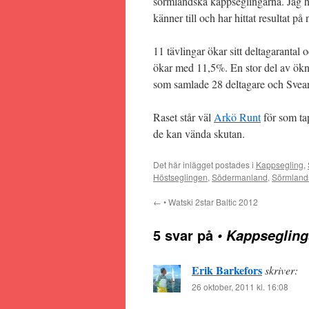
sörmländska kappseglingarna. Jag ha
känner till och har hittat resultat på 
11 tävlingar ökar sitt deltagarantal 
ökar med 11,5%. En stor del av ökn
som samlade 28 deltagare och Svea
Raset står väl
Arkö Runt
för som ta
de kan vända skutan.
Det här inlägget postades i
Kappsegling
,
Höstseglingen
,
Södermanland
,
Sörmland
←
• Watski 2star Baltic 2012
5 svar på
• Kappseglin
Erik Barkefors
skriver:
26 oktober, 2011 kl. 16:08