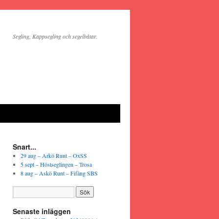
Segling, Kappsegling och segelbåtar.
Snart...
29 aug – Arkö Runt – OxSS
5 sept – Höstseglingen – Trosa
8 aug – Askö Runt – Fifång SBS
Senaste inläggen