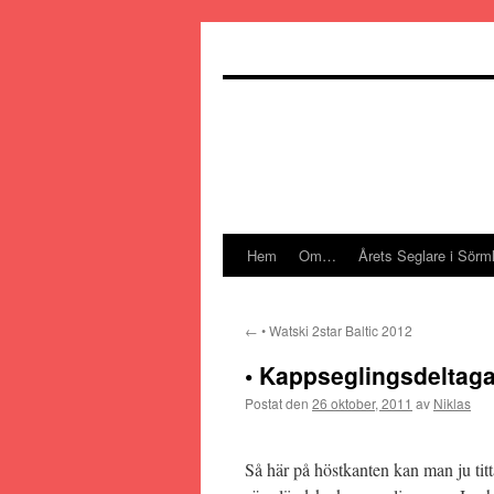
Hoppa
till
innehåll
Hem
Om…
Årets Seglare i Sörm
←
• Watski 2star Baltic 2012
• Kappseglingsdeltag
Postat den
26 oktober, 2011
av
Niklas
Så här på höstkanten kan man ju titta 