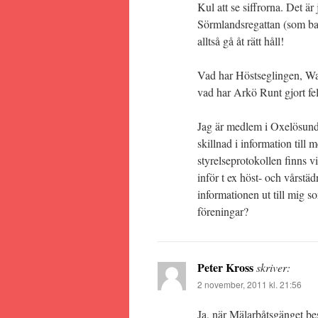
Kul att se siffrorna. Det ä
Sörmlandsregattan (som bara 
alltså gå åt rätt håll!
Vad har Höstseglingen, Wat
vad har Arkö Runt gjort fel 
Jag är medlem i Oxelösund
skillnad i information til
styrelseprotokollen finns 
inför t ex höst- och vårst
informationen ut till mig s
föreningar?
Peter Kross
skriver:
2 november, 2011 kl. 21:56
Ja, när Mälarbåtsgänget best