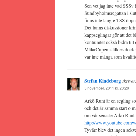
Sen vet jag inte vad SSSv ha
Sundbyholmsregattan i slutet
finns inte längre TSS öppna
Det fanns diskussioner krin
kappseglingar gör att det bl
kontiunitet också bidra til
MälarCupen ställdes dock in
var inte många som kvalifi
Stefan Kindeborg
skriver
5 november, 2011 kl. 20:20
Arkö Runt är en segling so
och det är samma start o mål
om vår senaste Arkö Runt
http://www.youtube.co
Tyvärr blev det ingen sek