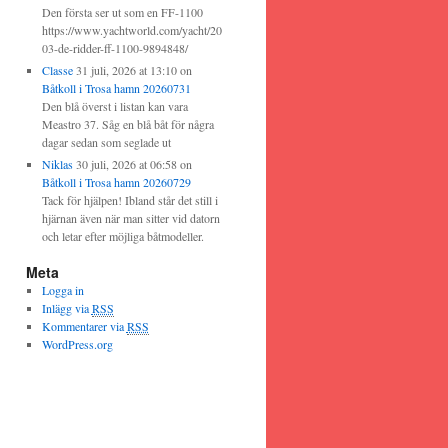
Den första ser ut som en FF-1100
https://www.yachtworld.com/yacht/20
03-de-ridder-ff-1100-9894848/
Classe
31 juli, 2026 at 13:10
on
Båtkoll i Trosa hamn 20260731
Den blå överst i listan kan vara
Meastro 37. Såg en blå båt för några
dagar sedan som seglade ut
Niklas
30 juli, 2026 at 06:58
on
Båtkoll i Trosa hamn 20260729
Tack för hjälpen! Ibland står det still i
hjärnan även när man sitter vid datorn
och letar efter möjliga båtmodeller.
Meta
Logga in
Inlägg via
RSS
Kommentarer via
RSS
WordPress.org