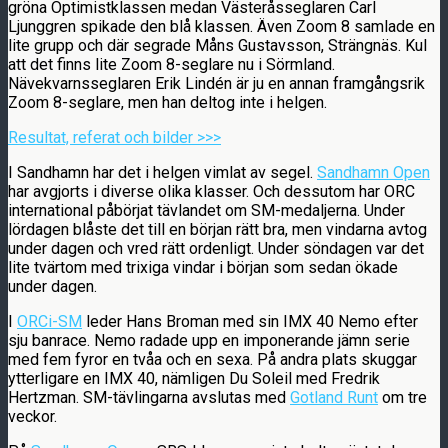
gröna Optimistklassen medan Västeråsseglaren Carl
Ljunggren spikade den blå klassen. Även Zoom 8 samlade en
lite grupp och där segrade Måns Gustavsson, Strängnäs. Kul
att det finns lite Zoom 8-seglare nu i Sörmland.
Nävekvarnsseglaren Erik Lindén är ju en annan framgångsrik
Zoom 8-seglare, men han deltog inte i helgen.
Resultat, referat och bilder >>>
I Sandhamn har det i helgen vimlat av segel.
Sandhamn Open
har avgjorts i diverse olika klasser. Och dessutom har ORC
international påbörjat tävlandet om SM-medaljerna. Under
lördagen blåste det till en början rätt bra, men vindarna avtog
under dagen och vred rätt ordenligt. Under söndagen var det
lite tvärtom med trixiga vindar i början som sedan ökade
under dagen.
I
ORCi-SM
leder Hans Broman med sin IMX 40 Nemo efter
sju banrace. Nemo radade upp en imponerande jämn serie
med fem fyror en tvåa och en sexa. På andra plats skuggar
ytterligare en IMX 40, nämligen Du Soleil med Fredrik
Hertzman. SM-tävlingarna avslutas med
Gotland Runt
om tre
veckor.