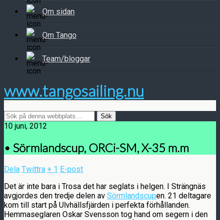
Om sidan
Om Tango
Team/bloggar
www.tangosailing.nu
10 juni, 2012
• Sörmlandscup, ORCi-SM, X-35 m.m
Dela
Twittra
+ 1
E-post
Det är inte bara i Trosa det har seglats i helgen. I Strängnäs
avgjordes den tredje delen av
Sörmlandscup
en. 21 deltagare
kom till start på Ulvhällsfjärden i perfekta förhållanden.
Hemmaseglaren Oskar Svensson tog hand om segern i den