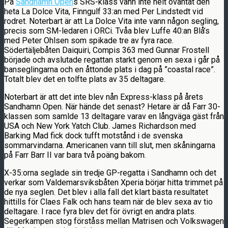
På
Sandhamn Open
s SRS-klass vann inte helt oväntat den
heta La Dolce Vita, Finngulf 33:an med Per Lindstedt vid
rodret. Noterbart är att La Dolce Vita inte vann någon segling,
precis som SM-ledaren i ORCi. Tvåa blev Luffe 40:an Blå’s
med Peter Ohlsen som spikade tre av fyra race.
Södertäljebåten Daiquiri, Compis 363 med Gunnar Frostell
började och avslutade regattan starkt genom en sexa i går på
banseglingarna och en åttonde plats i dag på ”coastal race”.
Totalt blev det en tolfte plats av 35 deltagare.
Noterbart är att det inte blev nån Express-klass på årets
Sandhamn Open. När hände det senast? Hetare är då Farr 30-
klassen som samlde 13 deltagare varav en långväga gäst från
USA och New York Yatch Club. James Richardson med
Barking Mad fick dock tufft motstånd i de svenska
sommarvindarna. Americanen vann till slut, men skåningarna
på Farr Barr II var bara två poäng bakom.
X-35:orna seglade sin tredje GP-regatta i Sandhamn och det
verkar som Valdemarsviksbåten Xperia börjar hitta trimmet på
de nya seglen. Det blev i alla fall det klart bästa resultatet
hittills för Claes Falk och hans team när de blev sexa av tio
deltagare. I race fyra blev det för övrigt en andra plats.
Segerkampen stog förståss mellan Matrisen och Volkswagen