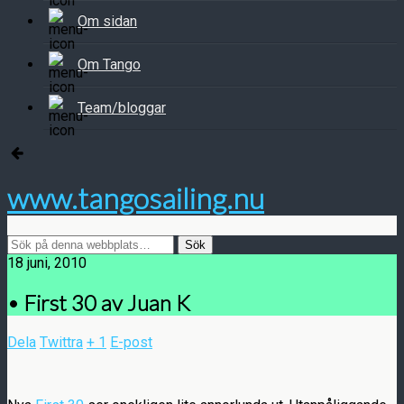
Om sidan
Om Tango
Team/bloggar
www.tangosailing.nu
18 juni, 2010
• First 30 av Juan K
Dela
Twittra
+ 1
E-post