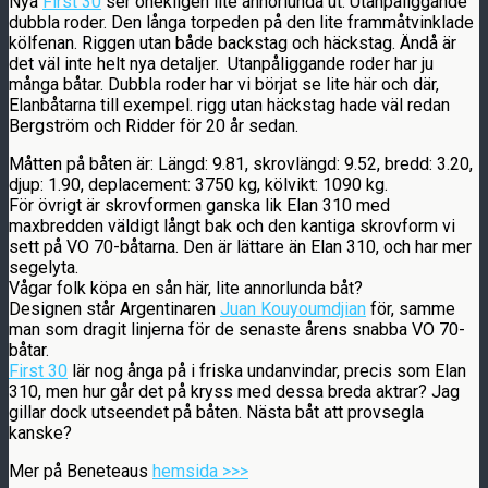
Nya
First 30
ser onekligen lite annorlunda ut. Utanpåliggande
dubbla roder. Den långa torpeden på den lite frammåtvinklade
kölfenan. Riggen utan både backstag och häckstag. Ändå är
det väl inte helt nya detaljer. Utanpåliggande roder har ju
många båtar. Dubbla roder har vi börjat se lite här och där,
Elanbåtarna till exempel. rigg utan häckstag hade väl redan
Bergström och Ridder för 20 år sedan.
Måtten på båten är: Längd: 9.81, skrovlängd: 9.52, bredd: 3.20,
djup: 1.90, deplacement: 3750 kg, kölvikt: 1090 kg.
För övrigt är skrovformen ganska lik Elan 310 med
maxbredden väldigt långt bak och den kantiga skrovform vi
sett på VO 70-båtarna. Den är lättare än Elan 310, och har mer
segelyta.
Vågar folk köpa en sån här, lite annorlunda båt?
Designen står Argentinaren
Juan Kouyoumdjian
för, samme
man som dragit linjerna för de senaste årens snabba VO 70-
båtar.
First 30
lär nog ånga på i friska undanvindar, precis som Elan
310, men hur går det på kryss med dessa breda aktrar? Jag
gillar dock utseendet på båten. Nästa båt att provsegla
kanske?
Mer på Beneteaus
hemsida >>>