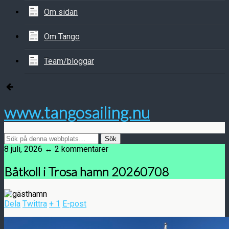
Om sidan
Om Tango
Team/bloggar
www.tangosailing.nu
8 juli, 2026 ↔ 2 kommentarer
Båtkoll i Trosa hamn 20260708
Dela
Twittra
+ 1
E-post