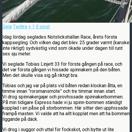
Dela
Twittra
+ 1
E-post
Idag lördag seglades Notstickshällan Race, årets första
kappsegling. Och vilken dag det blev. 25 grader varmt (kanske
inte riktigt) sydvästlig vind som ökade under dagen till runt
sex sju meter.
Vi seglade Tobias Linjett 33 för första gången på race, och
det var första gången vi hissade spinnakern på den båten.
Men det skulle visa sig gå riktigt bra.
Tobias och jag var på plats vid båten redan klockan åtta, en
timme innan ”rorsmansmöte” och tre timmar innan start.
Vi drog spinnakergajar och provhissade spinnakerbommen.
På min tidigare Express hade vi ju spinn-bommen ständigt
kopplad i en påse på storbommen. Här sitter den upphissade
frampå masten. Vi valde att ha allt kopplat men att ha bommen
liggande på däck.
Vi drog i suggor och uttal för fockskot, och bytte ut lite