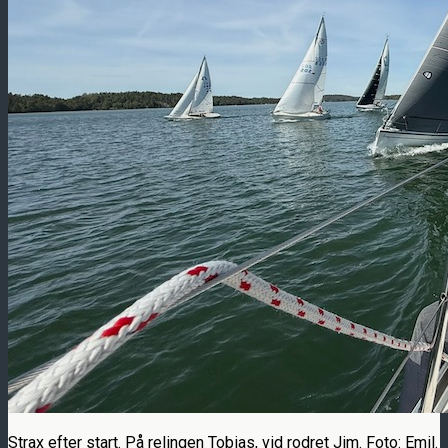
Strax efter start. På relingen Tobias, vid rodret Jim. Foto: Emil.