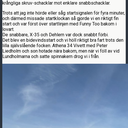
krångliga skruv-schacklar mot enklare snabbschacklar.
Trots att jag inte hörde eller såg startsignalen för fyra minuter,
och därmed missade startklockan så gjorde vi en riktigt fin
start och var först över startlinjen med Funny Too bakom i
lovart.
De snabbare, X-35 och Dehlern var dock snabbt förbi.
Det blev en bidevindsstart och vi höll riktigt bra fart trots den
lilla självslående focken. Athena 34 Vivett med Peter
Liedholm och son hotade nära bakom, men när vi föll av vid
Lundholmarna och satte spinnakern drog vi i från.