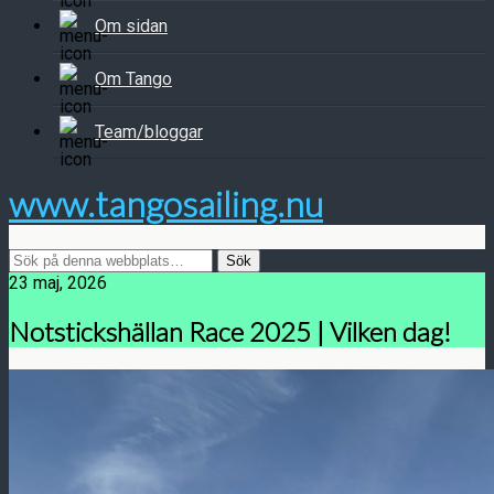
Om sidan
Om Tango
Team/bloggar
www.tangosailing.nu
23 maj, 2026
Notstickshällan Race 2025 | Vilken dag!