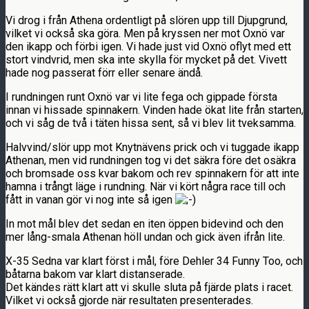
Vi drog i från Athena ordentligt på slören upp till Djupgrund,
vilket vi också ska göra. Men på kryssen ner mot Oxnö var
den ikapp och förbi igen. Vi hade just vid Oxnö oflyt med ett
stort vindvrid, men ska inte skylla för mycket på det. Vivett
hade nog passerat förr eller senare ändå.
I rundningen runt Oxnö var vi lite fega och gippade första
innan vi hissade spinnakern. Vinden hade ökat lite från starten,
och vi såg de två i täten hissa sent, så vi blev lit tveksamma.
Halvvind/slör upp mot Knytnävens prick och vi tuggade ikapp
Athenan, men vid rundningen tog vi det säkra före det osäkra
och bromsade oss kvar bakom och rev spinnakern för att inte
hamna i trångt läge i rundning. När vi kört några race till och
fått in vanan gör vi nog inte så igen
In mot mål blev det sedan en iten öppen bidevind och den
mer lång-smala Athenan höll undan och gick även ifrån lite.
X-35 Sedna var klart först i mål, före Dehler 34 Funny Too, och
båtarna bakom var klart distanserade.
Det kändes rätt klart att vi skulle sluta på fjärde plats i racet.
Vilket vi också gjorde när resultaten presenterades.