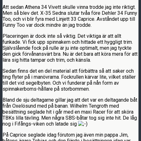
Att sedan Athena 34 Vivett skulle vinna trodde jag inte riktigt.
Men så blev det. X-35 Sedna slutar tvåa före Dehler 34 Funny
Too, och vi blir fyra med Linjett 33 Caprice. Avståndet upp till
Funny Too var dock mindre än jag trodde.
Placeringen är dock inte så viktig. Det viktiga är att allt
funkade. Vi fick upp spinnakern och hittade ett hyggligt trim.
Självslående fock på rulle är ju inte optimalt, men jag tyckte
den gick förvånansvärt bra. Nu är det bara att köra mera för att
lära sig hitta tampar och trim, och känsla.
Sedan finns det en del material att förbättra så att saker och
ting flyter på i manövrarna. Fockrullen kärvar lite, vilket ställer
till det vid segelbyten. Och vi funderar på nån form av
spinnakerboms-hållare på storbommen.
Bland de sju deltagarne gillar jag att det var en deltagande båt
från Oxelösund med på banan. Wilhelm Tengroth med
besättning seglade hit i går med en maxi Racer för att sköra
TBKs lilla tävling. Men några SBS-båtar tog sig inte hit. De låg
nog i Fifångs-viken och latade sig
På Caprice seglade idag förutom jag även min pappa Jim,
båtens ägare Tobias och den fjärde i besättningen idag var