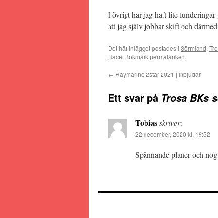
I övrigt har jag haft lite funderinga
att jag själv jobbar skift och därmed
Det här inlägget postades i
Sörmland
,
Tro
Race
. Bokmärk
permalänken
.
←
Raymarine 2star 2021 | Inbjudan
Ett svar på
Trosa BKs s
Tobias
skriver:
22 december, 2020 kl. 19:52
Spännande planer och nog sk