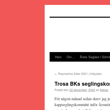
Hoppa
till
innehåll
Hem
Om…
Årets Seglare i Sörm
←
Raymarine 2star 2021 | Inbjudan
Trosa BKs seglingsko
Postat den
22 december, 2020
av
Niklas
För någon månad sedan skrev jag ju 
kappseglingskommitté inför Årsmöt