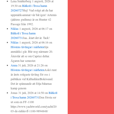
Lena Smitterberg
1 augusti, 2026 at
19:30
on
Båtkoll i Trosa hamn
20260727
Hej! Vad roligt att du har
uppmärksammat vår båt igen! Artemis
(jaktens gudinna) är en Hunter 42
Passage från 1992.
Niklas
1 augusti, 2026 at 06:17
on
Båtkoll i Trosa hamn
20260731
Jaa...klart det är. Tack!
Niklas
1 augusti, 2026 at 06:16
on
Höstens tävlingar i närheten
Sju
anmälda i går. Blir nog närmare 20.
Återstår att se om Caprice deltar.
Ägaren har semester.
Anna
31 juli, 2026 at 21:26
on
Höstens tävlingar i närheten
Askö runt
är årets roligaste tävling för oss i
publiken vid Käftudden/Bokösund.
Det är spännande att följa båtarnas
kamp genom
Jonas
31 juli, 2026 at 14:50
on
Båtkoll
i Trosa hamn 20260731
Den första ser
ut som en FF-1100
https://www.yachtworld.com/yacht/20
03-de-ridder-ff-1100-9894848/