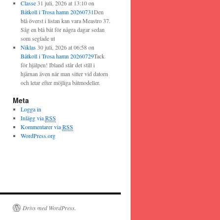
Classe
31 juli, 2026 at 13:10
on
Båtkoll i Trosa hamn 20260731
Den
blå överst i listan kan vara Meastro 37.
Såg en blå båt för några dagar sedan
som seglade ut
Niklas
30 juli, 2026 at 06:58
on
Båtkoll i Trosa hamn 20260729
Tack
för hjälpen! Ibland står det still i
hjärnan även när man sitter vid datorn
och letar efter möjliga båtmodeller.
Meta
Logga in
Inlägg via
RSS
Kommentarer via
RSS
WordPress.org
Drivs med WordPress.