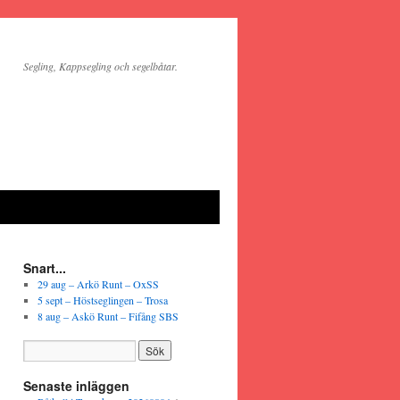
Segling, Kappsegling och segelbåtar.
Snart...
29 aug – Arkö Runt – OxSS
5 sept – Höstseglingen – Trosa
8 aug – Askö Runt – Fifång SBS
Senaste inläggen