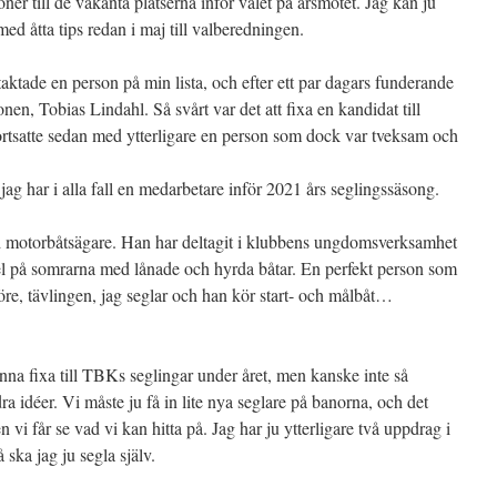
ner till de vakanta platserna inför valet på årsmötet. Jag kan ju
 med åtta tips redan i maj till valberedningen.
taktade en person på min lista, och efter ett par dagars funderande
onen, Tobias Lindahl. Så svårt var det att fixa en kandidat till
rtsatte sedan med ytterligare en person som dock var tveksam och
jag har i alla fall en medarbetare inför 2021 års seglingssäsong.
ad motorbåtsägare. Han har deltagit i klubbens ungdomsverksamhet
del på somrarna med lånade och hyrda båtar. En perfekt person som
t före, tävlingen, jag seglar och han kör start- och målbåt…
na fixa till TBKs seglingar under året, men kanske inte så
ra idéer. Vi måste ju få in lite nya seglare på banorna, och det
 vi får se vad vi kan hitta på. Jag har ju ytterligare två uppdrag i
ska jag ju segla själv.