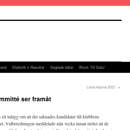
land
Statistik o Resultat
Seglade båtar
Block Till Salu!
Lions Kanna 2021
→
mmitté ser framåt
ett inlägg om att det saknades kandidater till klubbens
et. Valberedningen meddelade nån vecka innan mötet att de