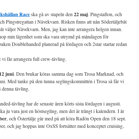
ckshällan Race
22 maj
ska gå av stapeln den
. Pingstafton, och
 Pingstregattan i Nävekvarn. Risken finns att nån Södertäljebåt
åt väljer Nävekvarn. Men, jag kan inte arrangera helgen innan.
 ihop min lägenhet som ska vara utrymd på måndagen för
sbaken Doublehanded planerad på lördagen och 2star startar redan
 vi får arrangera full crew-tävling.
12 juni
. Den brukar köras samma dag som Trosa Marknad, och
juni. Med tanke på den tunna seglingskommittén i Trosa så får vi
i denna tävling.
anded-tävling har de senaste åren körts sista lördagen i augusti.
ska ju vara just en höstsegling, men det är trångt i kalendern. I år
ber
, och Östertälje går med på att köra Radön Open den 18 sept.
ber, och jag hoppas inte OxSS fortsätter med konceptet cruising,