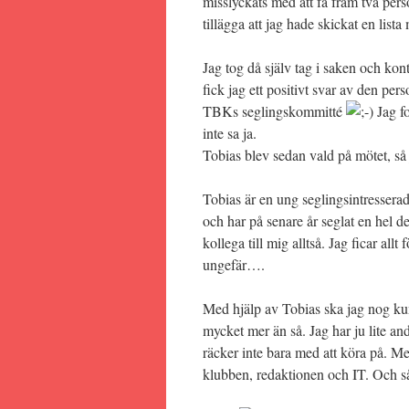
misslyckats med att få fram två perso
tillägga att jag hade skickat en lista
Jag tog då själv tag i saken och kon
fick jag ett positivt svar av den pers
TBKs seglingskommitté
Jag fo
inte sa ja.
Tobias blev sedan vald på mötet, så 
Tobias är en ung seglingsintresser
och har på senare år seglat en hel 
kollega till mig alltså. Jag ficar all
ungefär….
Med hjälp av Tobias ska jag nog kun
mycket mer än så. Jag har ju lite and
räcker inte bara med att köra på. Men
klubben, redaktionen och IT. Och så 