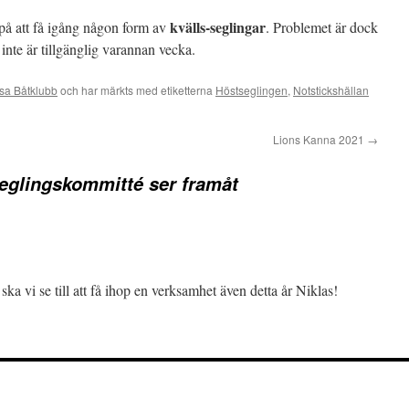
kvälls-seglingar
r på att få igång någon form av
. Problemet är dock
 inte är tillgänglig varannan vecka.
sa Båtklubb
och har märkts med etiketterna
Höstseglingen
,
Notstickshällan
Lions Kanna 2021
→
eglingskommitté ser framåt
a vi se till att få ihop en verksamhet även detta år Niklas!