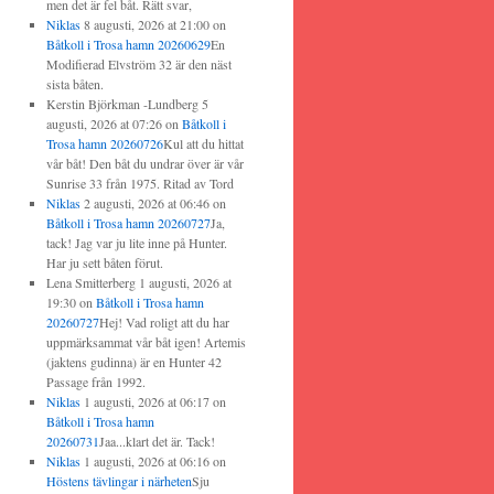
men det är fel båt. Rätt svar,
Niklas
8 augusti, 2026 at 21:00
on
Båtkoll i Trosa hamn 20260629
En
Modifierad Elvström 32 är den näst
sista båten.
Kerstin Björkman -Lundberg
5
augusti, 2026 at 07:26
on
Båtkoll i
Trosa hamn 20260726
Kul att du hittat
vår båt! Den båt du undrar över är vår
Sunrise 33 från 1975. Ritad av Tord
Niklas
2 augusti, 2026 at 06:46
on
Båtkoll i Trosa hamn 20260727
Ja,
tack! Jag var ju lite inne på Hunter.
Har ju sett båten förut.
Lena Smitterberg
1 augusti, 2026 at
19:30
on
Båtkoll i Trosa hamn
20260727
Hej! Vad roligt att du har
uppmärksammat vår båt igen! Artemis
(jaktens gudinna) är en Hunter 42
Passage från 1992.
Niklas
1 augusti, 2026 at 06:17
on
Båtkoll i Trosa hamn
20260731
Jaa...klart det är. Tack!
Niklas
1 augusti, 2026 at 06:16
on
Höstens tävlingar i närheten
Sju