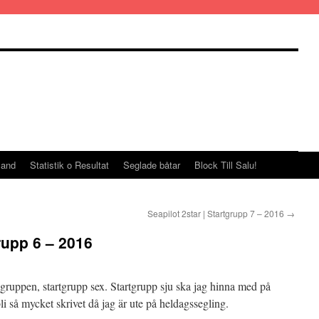
land
Statistik o Resultat
Seglade båtar
Block Till Salu!
Seapilot 2star | Startgrupp 7 – 2016
→
grupp 6 – 2016
a gruppen, startgrupp sex. Startgrupp sju ska jag hinna med på
li så mycket skrivet då jag är ute på heldagssegling.