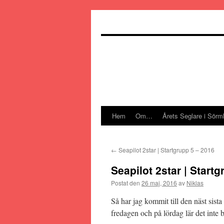
Hoppa
till
innehåll
Hem
Om…
Årets Seglare i Sörm
←
Seapilot 2star | Startgrupp 5 – 2016
Seapilot 2star | Start
Postat den
26 maj, 2016
av
Niklas
Så har jag kommit till den näst sist
fredagen och på lördag lär det inte b