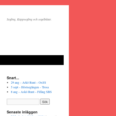
Segling, Kappsegling och segelbåtar.
Snart...
29 aug – Arkö Runt – OxSS
5 sept – Höstseglingen – Trosa
8 aug – Askö Runt – Fifång SBS
Senaste inläggen