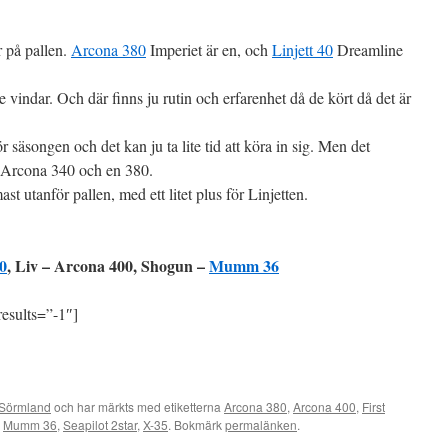
r på pallen.
Arcona 380
Imperiet är en, och
Linjett 40
Dreamline
are vindar. Och där finns ju rutin och erfarenhet då de kört då det är
 säsongen och det kan ju ta lite tid att köra in sig. Men det
en Arcona 340 och en 380.
st utanför pallen, med ett litet plus för Linjetten.
0
, Liv – Arcona 400, Shogun –
Mumm 36
esults=”-1″]
Sörmland
och har märkts med etiketterna
Arcona 380
,
Arcona 400
,
First
,
Mumm 36
,
Seapilot 2star
,
X-35
. Bokmärk
permalänken
.