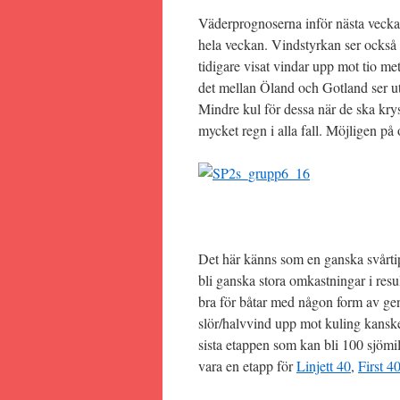
Väderprognoserna inför nästa vecka h
hela veckan. Vindstyrkan ser också ut
tidigare visat vindar upp mot tio me
det mellan Öland och Gotland ser ut 
Mindre kul för dessa när de ska kry
mycket regn i alla fall. Möjligen på
Det här känns som en ganska svårti
bli ganska stora omkastningar i resul
bra för båtar med någon form av ge
slör/halvvind upp mot kuling kansk
sista etappen som kan bli 100 sjömil
vara en etapp för
Linjett 40
,
First 4