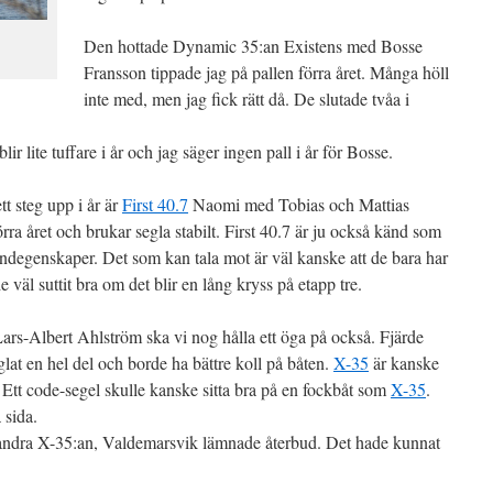
Den hottade Dynamic 35:an Existens med Bosse
Fransson tippade jag på pallen förra året. Många höll
inte med, men jag fick rätt då. De slutade tvåa i
lir lite tuffare i år och jag säger ingen pall i år för Bosse.
tt steg upp i år är
First 40.7
Naomi med Tobias och Mattias
 året och brukar segla stabilt. First 40.7 är ju också känd som
undegenskaper. Det som kan tala mot är väl kanske att de bara har
väl suttit bra om det blir en lång kryss på etapp tre.
s-Albert Ahlström ska vi nog hålla ett öga på också. Fjärde
lat en hel del och borde ha bättre koll på båten.
X-35
är kanske
 Ett code-segel skulle kanske sitta bra på en fockbåt som
X-35
.
 sida.
n andra X-35:an, Valdemarsvik lämnade återbud. Det hade kunnat