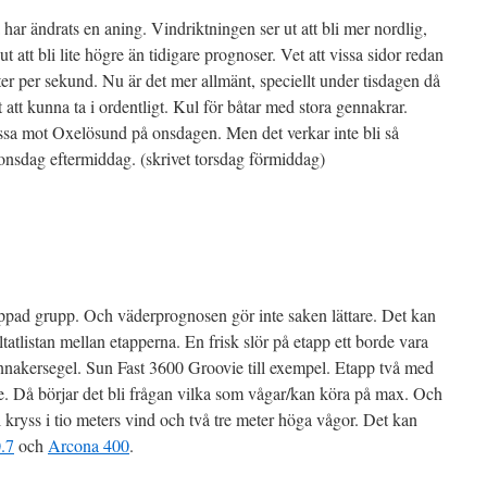
ar ändrats en aning. Vindriktningen ser ut att bli mer nordlig,
 att bli lite högre än tidigare prognoser. Vet att vissa sidor redan
ter per sekund. Nu är det mer allmänt, speciellt under tisdagen då
att kunna ta i ordentligt. Kul för båtar med stora gennakrar.
ssa mot Oxelösund på onsdagen. Men det verkar inte bli så
 onsdag eftermiddag. (skrivet torsdag förmiddag)
ppad grupp. Och väderprognosen gör inte saken lättare. Det kan
tatlistan mellan etapperna. En frisk slör på etapp ett borde vara
nnakersegel. Sun Fast 3600 Groovie till exempel. Etapp två med
e. Då börjar det bli frågan vilka som vågar/kan köra på max. Och
 kryss i tio meters vind och två tre meter höga vågor. Det kan
0.7
och
Arcona 400
.