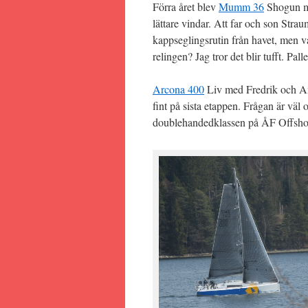
Förra året blev
Mumm 36
Shogun me
lättare vindar. Att far och son Stra
kappseglingsrutin från havet, men 
relingen? Jag tror det blir tufft. Pal
Arcona 400
Liv med Fredrik och Axe
fint på sista etappen. Frågan är väl
doublehandedklassen på ÅF Offshore 