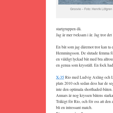
Groovie – Foto: Henrik Löfgren
startgruppen då.
Jag är mer tveksam i år. Jag tror det b
En båt som jag däremot tror kan ta e
Hemmingsson. De slutade femma förra
en väldigt lyckad båt med bra allro
en genua som krysställ. En fock hade 
X-35
Rio med Ludvig Axling och Lar
plats 2010 och sedan dess har de seg
inte den optimala shorthaded-båten.
Annars är nog kryssen båtens starka
Tråkigt för Rio, och för oss att de
bli en intressant match.