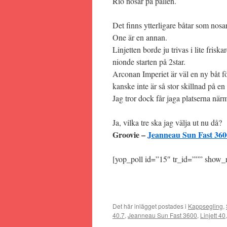
Rio nosar på pallen.
Det finns ytterligare båtar som nosa
One är en annan.
Linjetten borde ju trivas i lite frisk
nionde starten på 2star.
Arconan Imperiet är väl en ny båt för
kanske inte är så stor skillnad på 
Jag tror dock får jaga platserna närma
Ja, vilka tre ska jag välja ut nu då?
Groovie –
Jeanneau Sun Fast 360
[yop_poll id=”15″ tr_id=””” show_r
Det här inlägget postades i
Kappsegling
,
40.7
,
Jeanneau Sun Fast 3600
,
Linjett 40