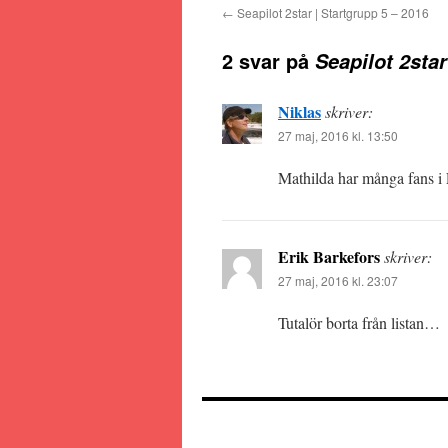
←
Seapilot 2star | Startgrupp 5 – 2016
2 svar på
Seapilot 2star
Niklas
skriver:
27 maj, 2016 kl. 13:50
Mathilda har många fans i 
Erik Barkefors
skriver:
27 maj, 2016 kl. 23:07
Tutalör borta från listan…