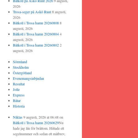
Båtkoll på Askö Runt 2026
9 augusti,
2026
Trosa-seger på Askö Runt
8 augusti,
2026
Båtkoll i Trosa hamn 20260808
8
augusti, 2026
Båtkoll i Trosa hamn 20260804
4
augusti, 2026
Båtkoll i Trosa hamn 20260802
2
augusti, 2026
Sörmland
Stockholm
Östergötland
Evenemangsinbjudan
Resultat
Jolle
Express
Båtar
Historia
Niklas
9 augusti, 2026 at 06:48
on
Båtkoll i Trosa hamn 20260629
Nu
hade jag lite för bråttom. Hittade ett
segelnummer och sedan ett mätbrev,