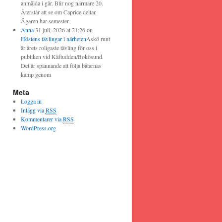
anmälda i går. Blir nog närmare 20.
Återstår att se om Caprice deltar.
Ägaren har semester.
Anna
31 juli, 2026 at 21:26
on
Höstens tävlingar i närheten
Askö runt
är årets roligaste tävling för oss i
publiken vid Käftudden/Bokösund.
Det är spännande att följa båtarnas
kamp genom
Meta
Logga in
Inlägg via
RSS
Kommentarer via
RSS
WordPress.org