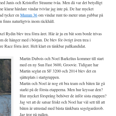
d Janis och Kristoffer Straume tvåa. Men då var det betydligt
ume klarar hårdare vindar tvivlar jag inte på. De har mycket
vad tycker en
Mumm 36
om vindar runt tio meter utan gubbar på
len finns naturligtvis inom räckhåll.
l Rydin blev trea förra året. Här är ju en båt som borde trivas
 om de hänger med i början. De blev för övrigt även trea i
Race förra året. Helt klart en tänkbar pallkandidat.
Martin Dubois och Noel Barkelius kommer till start
med en ny Sun Fast 3600, Groovie. Tidigare har
Martin seglat en SF 3200 och 2014 blev det en
sjätteplats i startgruppen.
Martin och Noel är nog ett bra team och båten lär gå
starkt på de första etapperna. Men hur kryssar den?
Hur mycket försprång behöver de inför sista etappen?
Jag vet att de satsar friskt och Noel har väl sett till att
båten är utrustad med bästa tänkbara segelgarderob.
Jag tror på pallen.