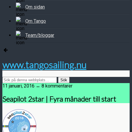
Om sidan
Om Tango
Team/bloggar
www.tangosailing.nu
11 januari, 2016 ↔ 8 kommentarer
Seapilot 2star | Fyra månader till start