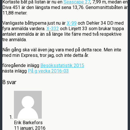
Kortaste båt på listan är nu en
Seascape 27
, 7,99 m, medan en
Diva 451 är den längsta med sena 13,76. Genomsnittsbåten är
11,88 meter.
Vanligaste båttyperna just nu är
X-99
och Dehler 34 DD med
fyra anmälda vardera.
X-332
och Linjett 33 som brukar toppa
antalet anmälda är än så länge lite färre med två respektive
tre anmälda.
Nån gång ska väl även jag vara med på detta race. Men inte
med min Express, tror jag, och inte detta år.
föregående inlägg
Besöksstatistik 2015
nästa inlägg
På g vecka 2016-03
8 svar
Erik Barkefors
11 januari, 2016