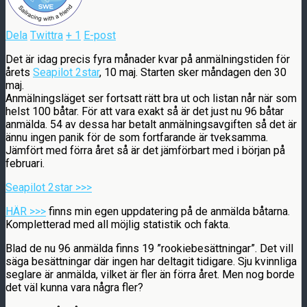
Dela
Twittra
+ 1
E-post
Det är idag precis fyra månader kvar på anmälningstiden för
årets
Seapilot 2star
, 10 maj. Starten sker måndagen den 30
maj.
Anmälningsläget ser fortsatt rätt bra ut och listan når när som
helst 100 båtar. För att vara exakt så är det just nu 96 båtar
anmälda. 54 av dessa har betalt anmälningsavgiften så det är
ännu ingen panik för de som fortfarande är tveksamma.
Jämfört med förra året så är det jämförbart med i början på
februari.
Seapilot 2star >>>
HÄR >>>
finns min egen uppdatering på de anmälda båtarna.
Kompletterad med all möjlig statistik och fakta.
Blad de nu 96 anmälda finns 19 ”rookiebesättningar”. Det vill
säga besättningar där ingen har deltagit tidigare. Sju kvinnliga
seglare är anmälda, vilket är fler än förra året. Men nog borde
det väl kunna vara några fler?