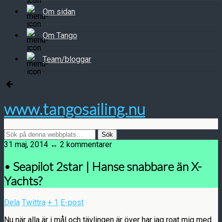
Om sidan
Om Tango
Team/bloggar
www.tangosailing.nu
31 maj, 2014 ↔ 2 kommentarer
• Seapilot 2star | Hanse snabbare än X-
Yachts?
Dela
Twittra
+ 1
E-post
Nu när alla är i mål och tävlingen är över har jag roat mig med