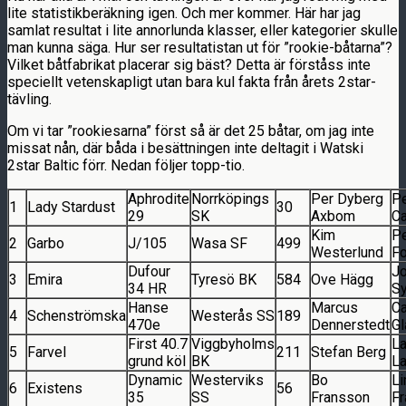
lite statistikberäkning igen. Och mer kommer. Här har jag
samlat resultat i lite annorlunda klasser, eller kategorier skulle
man kunna säga. Hur ser resultatistan ut för ”rookie-båtarna”?
Vilket båtfabrikat placerar sig bäst? Detta är förståss inte
speciellt vetenskapligt utan bara kul fakta från årets 2star-
tävling.
Om vi tar ”rookiesarna” först så är det 25 båtar, om jag inte
missat nån, där båda i besättningen inte deltagit i Watski
2star Baltic förr. Nedan följer topp-tio.
Aphrodite
Norrköpings
Per Dyberg
Pe
1
Lady Stardust
30
29
SK
Axbom
Ca
Kim
Pe
2
Garbo
J/105
Wasa SF
499
Westerlund
Fo
Dufour
Jo
3
Emira
Tyresö BK
584
Ove Hägg
34 HR
S
Hanse
Marcus
Ca
4
Schenströmska
Westerås SS
189
470e
Dennerstedt
G
First 40.7
Viggbyholms
L
5
Farvel
211
Stefan Berg
grund köl
BK
La
Dynamic
Westerviks
Bo
Li
6
Existens
56
35
SS
Fransson
F