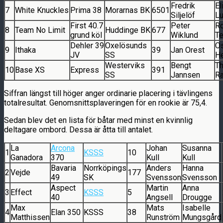
Fredrik
El
7
White Knuckles
Prima 38
Morarnas BK
6501
Siljelöf
Lu
First 40.7
Peter
Ro
8
Team No Limit
Huddinge BK
677
grund köl
Wiklund
Te
Dehler 39
Oxelösunds
O
9
Ithaka
39
Jan Orest
JV
SS
H
Westerviks
Bengt
T
10
Base XS
Express
391
SS
Jannsen
R
Siffran längst till höger anger ordinarie placering i tävlingens
totalresultat. Genomsnittsplaveringen för en rookie är 75,4.
Sedan blev det en lista för båtar med minst en kvinnlig
deltagare ombord. Dessa är åtta till antalet.
La
Arcona
Johan
Susanna
1
KSSS
10
Ganadora
370
Kull
Kull
Bavaria
Norrköpings
Anders
Hanna
2
Vejde
177
49
SK
Svensson
Svensson
Aspect
Martin
Anna
3
Effect
KSSS
5
40
Angsell
Drougge
Max
Mats
Isabelle
4
Elan 350
KSSS
38
Matthissen
Runström
Mungsgård