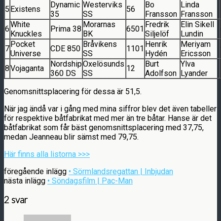
Dynamic
Westerviks
Bo
Linda
5
Existens
56
35
SS
Fransson
Fransson
White
Morarnas
Fredrik
Elin Sikell
6
Prima 38
6501
Knuckles
BK
Siljelöf
Lundin
Pocket
Bråvikens
Henrik
Meriyam
7
CDE 850
1101
Universe
SS
Hydén
Ericsson
Nordship
Oxelösunds
Burt
Ylva
8
Vojaganta
12
360 DS
SS
Adolfson
Lyander
Genomsnittsplacering för dessa är 51,5.
När jag ändå var i gång med mina siffror blev det även tabeller
för respektive båtfabrikat med mer än tre båtar. Hanse är det
båtfabrikat som får bäst genomsnittsplacering med 37,75,
medan Jeanneau blir sämst med 79,75.
Här finns alla listorna >>>
föregående inlägg
• Sörmlandsregattan | Inbjudan
nästa inlägg
• Söndagsfilm | Pac-Man
2 svar